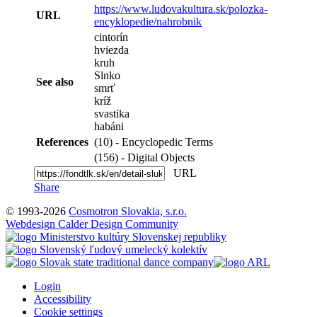
https://www.ludovakultura.sk/polozka-
URL
encyklopedie/nahrobnik
cintorín
hviezda
kruh
Slnko
See also
smrť
kríž
svastika
habáni
References
(10) - Encyclopedic Terms
(156) - Digital Objects
URL
Share
© 1993-2026
Cosmotron Slovakia, s.r.o.
Webdesign Calder Design Community
Login
Accessibility
Cookie settings