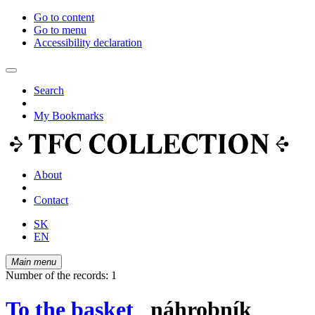
Go to content
Go to menu
Accessibility declaration
Search
My Bookmarks
About
Contact
SK
EN
Main menu
Number of the records: 1
To the basket
náhrobník