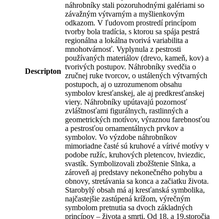
náhrobníky stali pozoruhodnými galériami so
závažným výtvarným a myšlienkovým
odkazom. V ľudovom prostredí princípom
tvorby bola tradícia, s ktorou sa spája pestrá
regionálna a lokálna tvorivá variabilita a
mnohotvárnosť. Vyplynula z pestrosti
používaných materiálov (drevo, kameň, kov) a
tvorivých postupov. Náhrobníky svedčia o
Descripton
zručnej ruke tvorcov, o ustálených výtvarných
postupoch, aj o uzrozumenom obsahu
symbolov kresťanskej, ale aj predkresťanskej
viery. Náhrobníky upútavajú pozornosť
zvláštnosťami figurálnych, rastlinných a
geometrických motívov, výraznou farebnosťou
a pestrosťou ornamentálnych prvkov a
symbolov. Vo výzdobe náhrobníkov
mimoriadne časté sú kruhové a vírivé motívy v
podobe ružíc, kruhových pletencov, hviezdic,
svastík. Symbolizovali zbožštenie Slnka, a
zároveň aj predstavy nekonečného pohybu a
obnovy, stretávania sa konca a začiatku života.
Starobylý obsah má aj kresťanská symbolika,
najčastejšie zastúpená krížom, výrečným
symbolom pretnutia sa dvoch základných
princípov – života a smrti. Od 18. a 19.storočia