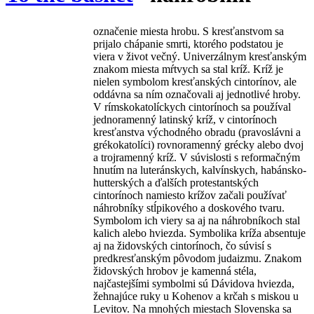
označenie miesta hrobu. S kresťanstvom sa
prijalo chápanie smrti, ktorého podstatou je
viera v život večný. Univerzálnym kresťanským
znakom miesta mŕtvych sa stal kríž. Kríž je
nielen symbolom kresťanských cintorínov, ale
oddávna sa ním označovali aj jednotlivé hroby.
V rímskokatolíckych cintorínoch sa používal
jednoramenný latinský kríž, v cintorínoch
kresťanstva východného obradu (pravoslávni a
grékokatolíci) rovnoramenný grécky alebo dvoj
a trojramenný kríž. V súvislosti s reformačným
hnutím na luteránskych, kalvínskych, habánsko-
hutterských a ďalších protestantských
cintorínoch namiesto krížov začali používať
náhrobníky stĺpikového a doskového tvaru.
Symbolom ich viery sa aj na náhrobníkoch stal
kalich alebo hviezda. Symbolika kríža absentuje
aj na židovských cintorínoch, čo súvisí s
predkresťanským pôvodom judaizmu. Znakom
židovských hrobov je kamenná stéla,
najčastejšími symbolmi sú Dávidova hviezda,
žehnajúce ruky u Kohenov a krčah s miskou u
Levitov. Na mnohých miestach Slovenska sa