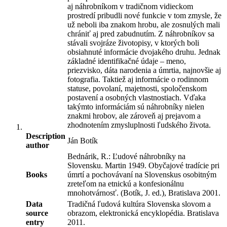
aj náhrobníkom v tradičnom vidieckom
prostredí pribudli nové funkcie v tom zmysle, že
už neboli iba znakom hrobu, ale zosnulých mali
chrániť aj pred zabudnutím. Z náhrobníkov sa
stávali svojráze životopisy, v ktorých boli
obsiahnuté informácie dvojakého druhu. Jednak
základné identifikačné údaje – meno,
priezvisko, dáta narodenia a úmrtia, najnovšie aj
fotografia. Taktiež aj informácie o rodinnom
statuse, povolaní, majetnosti, spoločenskom
postavení a osobných vlastnostiach. Vďaka
takýmto informáciám sú náhrobníky nielen
znakmi hrobov, ale zároveň aj prejavom a
zhodnotením zmysluplnosti ľudského života.
Description
Ján Botík
author
Bednárik, R.: Ľudové náhrobníky na
Slovensku. Martin 1949. Obyčajové tradície pri
Books
úmrtí a pochovávaní na Slovenskus osobitným
zreteľom na etnickú a konfesionálnu
mnohotvárnosť. (Botík, J. ed.), Bratislava 2001.
Data
Tradičná ľudová kultúra Slovenska slovom a
source
obrazom, elektronická encyklopédia. Bratislava
entry
2011.