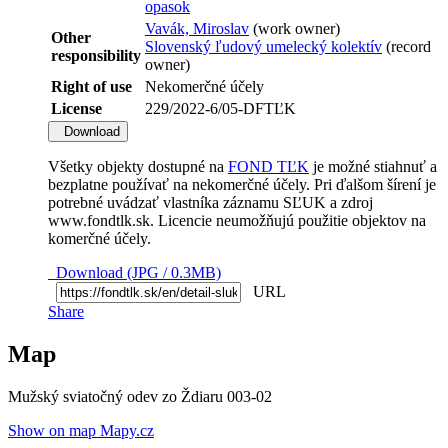
opasok
Vavák, Miroslav
(work owner)
Other
Slovenský ľudový umelecký kolektív
(record
responsibility
owner)
Right of use
Nekomerčné účely
License
229/2022-6/05-DFTĽK
Download
Všetky objekty dostupné na
FOND TĽK
je možné stiahnuť a
bezplatne používať na nekomerčné účely. Pri ďalšom šírení je
potrebné uvádzať vlastníka záznamu SĽUK a zdroj
www.fondtlk.sk. Licencie neumožňujú použitie objektov na
komerčné účely.
Download (JPG / 0.3MB)
URL
Share
Map
Mužský sviatočný odev zo Ždiaru 003-02
Show on map Mapy.cz