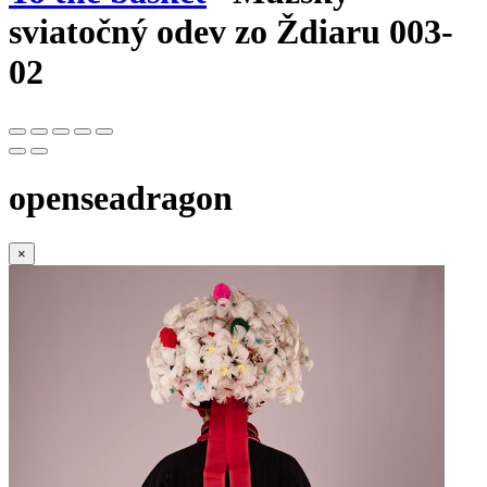
sviatočný odev zo Ždiaru 003-
02
openseadragon
×