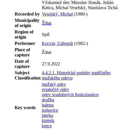
Výskumný tím: Miroslav Hanák, Julián
Ratica, Michal Veselský, Stanislava Tichá.
Recorded by
Veselský, Michal
(1980-)
Municipality
Ždiar
of origin
Region of
Spiš
origin
Performer
Kocvár, Ľubomír
(1982-)
Place of
Ždiar
capture
Date of
27.9.2022
capture
Subject
4.4.2.1. Historické podoby tradičného
Classification
mužského odevu
mužský odev
sviatočný odev
odev svadobných funkcionárov
družba
halena
Key words
nohavice
pierko
klobúk
krpce