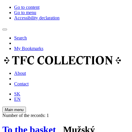
Go to content
Go to menu
Accessibility declaration
Search
My Bookmarks
About
Contact
SK
EN
Main menu
Number of the records: 1
To the basket
Mužský