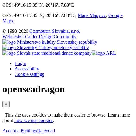
GPS
:
49°16'15.35"N
,
20°16'17.88"E
GPS: 49°16'15.35"N, 20°16'17.88"E ,
Maps Mapy.cz
,
Google
Maps
© 1993-2026
Cosmotron Slovakia, s.r.o.
Webdesign Calder Design Community
Login
Accessibility
Cookie settings
openseadragon
×
This site uses cookies to make them easier to browse. Learn more
about
how we use cookies
.
Accept all
Settings
Reject all