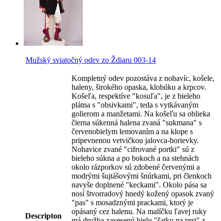
Mužský sviatočný odev zo Ždiaru 003-14
Kompletný odev pozostáva z nohavíc, košele,
haleny, širokého opaska, klobúku a krpcov.
Košeľa, respektíve "kosuľa", je z bieleho
plátna s "obsivkami", teda s vytkávaným
golierom a manžetami. Na košeľu sa oblieka
čierna súkenná halena zvaná "sukmana" s
červenobielym lemovaním a na klope s
pripevnenou vetvičkou jalovca-borievky.
Nohavice zvané "cifrované portki" sú z
bieleho súkna a po bokoch a na stehnách
okolo rázporkov sú zdobené červenými a
modrými šujtášovými šnúrkami, pri členkoch
navyše doplnené "keckami". Okolo pása sa
nosí štvorradový hnedý kožený opasok zvaný
"pas" s mosadznými prackami, ktorý je
opásaný cez halenu. Na malíčku ľavej ruky
Descripton
má družba zavesenú bielu "šatku na prst" z