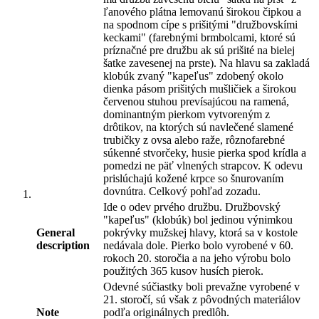
ľanového plátna lemovanú širokou čipkou a
na spodnom cípe s prišitými "družbovskími
keckami" (farebnými brmbolcami, ktoré sú
príznačné pre družbu ak sú prišité na bielej
šatke zavesenej na prste). Na hlavu sa zakladá
klobúk zvaný "kapeľus" zdobený okolo
dienka pásom prišitých mušličiek a širokou
červenou stuhou prevísajúcou na ramená,
dominantným pierkom vytvoreným z
drôtikov, na ktorých sú navlečené slamené
trubičky z ovsa alebo raže, rôznofarebné
súkenné stvorčeky, husie pierka spod krídla a
pomedzi ne päť vlnených strapcov. K odevu
prislúchajú kožené krpce so šnurovaním
dovnútra. Celkový pohľad zozadu.
Ide o odev prvého družbu. Družbovský
"kapeľus" (klobúk) bol jedinou výnimkou
General
pokrývky mužskej hlavy, ktorá sa v kostole
description
nedávala dole. Pierko bolo vyrobené v 60.
rokoch 20. storočia a na jeho výrobu bolo
použitých 365 kusov husích pierok.
Odevné súčiastky boli prevažne vyrobené v
21. storočí, sú však z pôvodných materiálov
Note
podľa originálnych predlôh.