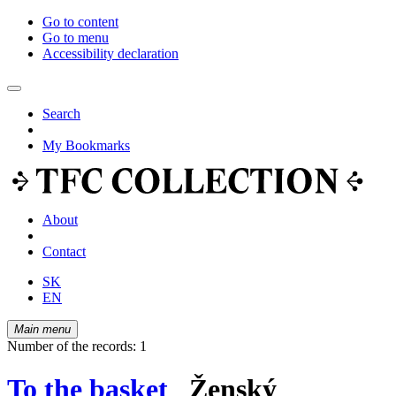
Go to content
Go to menu
Accessibility declaration
Search
My Bookmarks
About
Contact
SK
EN
Main menu
Number of the records: 1
To the basket
Ženský