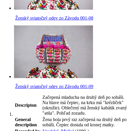
Ženský sviatočný odev zo Závodu 001-08
Ženský sviatočný odev zo Závodu 001-09
Začepená mladucha na druhý deň po sobáši.
Na hlave má čepiec, na krku má "krézliček"
Descripton
(okružie). Oblečený má ženský kabátik zvaný
"atila". Pohľad zozadu.
General
Žena bola prvý raz začepená na druhý deň po
description
sobáši. Čepiec dostala od krsnej matky.