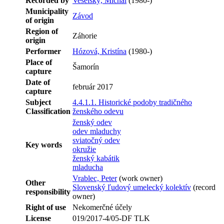
Recorded by
Veselský, Michal
(1980-)
Municipality
Závod
of origin
Region of
Záhorie
origin
Performer
Hózová, Kristína
(1980-)
Place of
Šamorín
capture
Date of
február 2017
capture
Subject
4.4.1.1. Historické podoby tradičného
Classification
ženského odevu
ženský odev
odev mladuchy
sviatočný odev
Key words
okružie
ženský kabátik
mladucha
Vrablec, Peter
(work owner)
Other
Slovenský ľudový umelecký kolektív
(record
responsibility
owner)
Right of use
Nekomerčné účely
License
019/2017-4/05-DF TLK