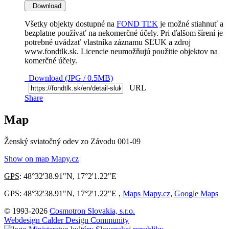
Download
Všetky objekty dostupné na
FOND TĽK
je možné stiahnuť a
bezplatne používať na nekomerčné účely. Pri ďalšom šírení je
potrebné uvádzať vlastníka záznamu SĽUK a zdroj
www.fondtlk.sk. Licencie neumožňujú použitie objektov na
komerčné účely.
Download (JPG / 0.5MB)
URL
Share
Map
Ženský sviatočný odev zo Závodu 001-09
Show on map Mapy.cz
GPS
:
48°32'38.91"N
,
17°2'1.22"E
GPS: 48°32'38.91"N, 17°2'1.22"E ,
Maps Mapy.cz
,
Google Maps
© 1993-2026
Cosmotron Slovakia, s.r.o.
Webdesign Calder Design Community