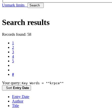
Unmark limits
Search
Search results
Records found: 58
1
2
3
4
5
#
Your query:
Key Words = "^krpce^"
Sort
Entry Date
Entry Date
Author
Title