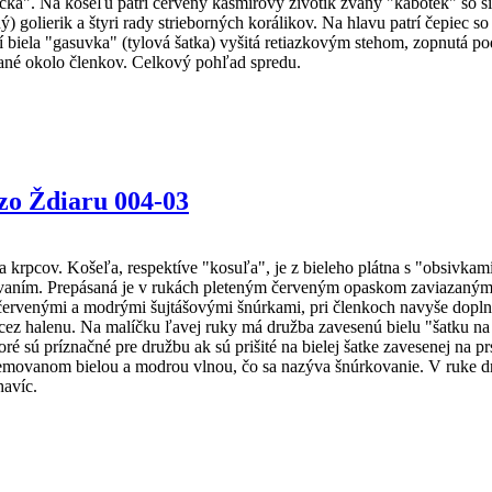
žička". Na košeľu patrí červený kašmírový živôtik zvaný "kabotek" so
ý) golierik a štyri rady strieborných korálikov. Na hlavu patrí čepiec 
í biela "gasuvka" (tylová šatka) vyšitá retiazkovým stehom, zopnutá p
né okolo členkov. Celkový pohľad spredu.
zo Ždiaru 004-03
 krpcov. Košeľa, respektíve "kosuľa", je z bieleho plátna s "obsivka
vaním. Prepásaná je v rukách pleteným červeným opaskom zaviazaným 
červenými a modrými šujtášovými šnúrkami, pri členkoch navyše dopl
ez halenu. Na malíčku ľavej ruky má družba zavesenú bielu "šatku na
é sú príznačné pre družbu ak sú prišité na bielej šatke zavesenej na p
emovanom bielou a modrou vlnou, čo sa nazýva šnúrkovanie. V ruke dr
avíc.