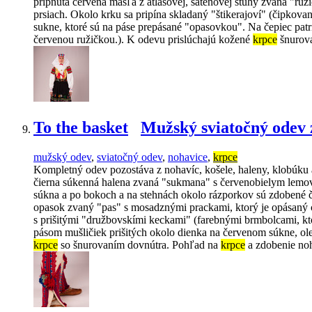
pripnutá červená mašľa z atlasovej, saténovej stuhy zvaná "ru
prsiach. Okolo krku sa pripína skladaný "štikerajoví" (čipkovan
sukne, ktoré sú na páse prepásané "opasovkou". Na čepiec patr
červenou ružičkou.). K odevu prislúchajú kožené
krpce
šnurova
To the basket
Mužský sviatočný odev 
mužský odev
,
sviatočný odev
,
nohavice
,
krpce
Kompletný odev pozostáva z nohavíc, košele, haleny, klobúku a
čierna súkenná halena zvaná "sukmana" s červenobielym lemo
súkna a po bokoch a na stehnách okolo rázporkov sú zdobené 
opasok zvaný "pas" s mosadznými prackami, ktorý je opásaný c
s prišitými "družbovskími keckami" (farebnými brmbolcami, ktor
pásom mušličiek prišitých okolo dienka na červenom súkne, ol
krpce
so šnurovaním dovnútra. Pohľad na
krpce
a zdobenie noh