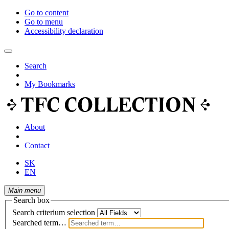
Go to content
Go to menu
Accessibility declaration
Search
My Bookmarks
About
Contact
SK
EN
Main menu
Search box
Search criterium selection
Searched term…