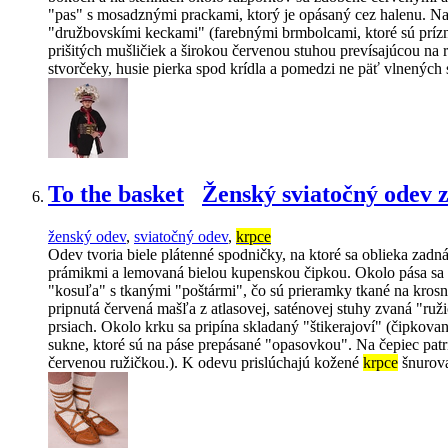
"pas" s mosadznými prackami, ktorý je opásaný cez halenu. Na
"družbovskími keckami" (farebnými brmbolcami, ktoré sú prízna
prišitých mušličiek a širokou červenou stuhou prevísajúcou n
stvorčeky, husie pierka spod krídla a pomedzi ne päť vlnených
To the basket
Ženský sviatočný odev 
ženský odev
,
sviatočný odev
,
krpce
Odev tvoria biele plátenné spodničky, na ktoré sa oblieka za
prámikmi a lemovaná bielou kupenskou čipkou. Okolo pása sa na
"kosuľa" s tkanými "poštármi", čo sú prieramky tkané na krosn
pripnutá červená mašľa z atlasovej, saténovej stuhy zvaná "ru
prsiach. Okolo krku sa pripína skladaný "štikerajoví" (čipkovan
sukne, ktoré sú na páse prepásané "opasovkou". Na čepiec patr
červenou ružičkou.). K odevu prislúchajú kožené
krpce
šnurova