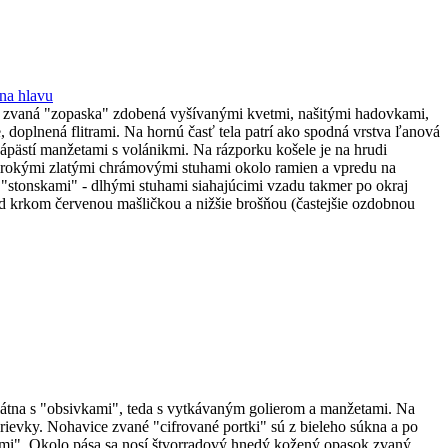
 na hlavu
ňa zvaná "zopaska" zdobená vyšívanými kvetmi, našitými hadovkami,
doplnená flitrami. Na hornú časť tela patrí ako spodná vrstva ľanová
ápästí manžetami s volánikmi. Na rázporku košele je na hrudi
 širokými zlatými chrámovými stuhami okolo ramien a vpredu na
so "stonskami" - dlhými stuhami siahajúcimi vzadu takmer po okraj
od krkom červenou mašličkou a nižšie brošňou (častejšie ozdobnou
plátna s "obsivkami", teda s vytkávaným golierom a manžetami. Na
ievky. Nohavice zvané "cifrované portki" sú z bieleho súkna a po
mi". Okolo pása sa nosí štvorradový hnedý kožený opasok zvaný