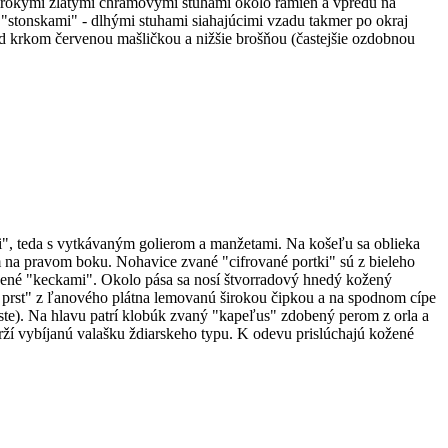
 širokými zlatými chrámovými stuhami okolo ramien a vpredu na
so "stonskami" - dlhými stuhami siahajúcimi vzadu takmer po okraj
od krkom červenou mašličkou a nižšie brošňou (častejšie ozdobnou
mi", teda s vytkávaným golierom a manžetami. Na košeľu sa oblieka
na pravom boku. Nohavice zvané "cifrované portki" sú z bieleho
nené "keckami". Okolo pása sa nosí štvorradový hnedý kožený
 prst" z ľanového plátna lemovanú širokou čipkou a na spodnom cípe
rste). Na hlavu patrí klobúk zvaný "kapeľus" zdobený perom z orla a
ží vybíjanú valašku ždiarskeho typu. K odevu prislúchajú kožené