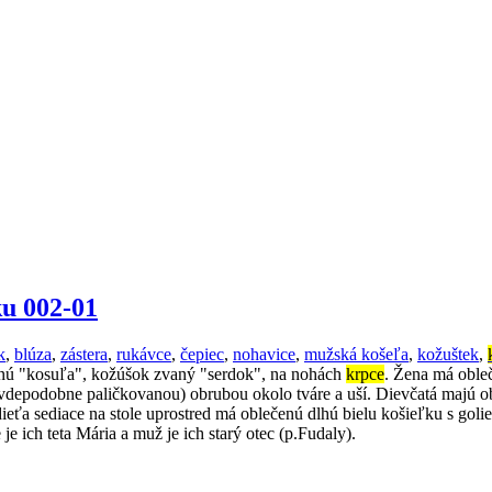
u 002-01
k
,
blúza
,
zástera
,
rukávce
,
čepiec
,
nohavice
,
mužská košeľa
,
kožuštek
,
anú "kosuľa", kožúšok zvaný "serdok", na nohách
krpce
. Žena má oble
vdepodobne paličkovanou) obrubou okolo tváre a uší. Dievčatá majú obl
ieťa sediace na stole uprostred má oblečenú dlhú bielu košieľku s golie
je ich teta Mária a muž je ich starý otec (p.Fudaly).