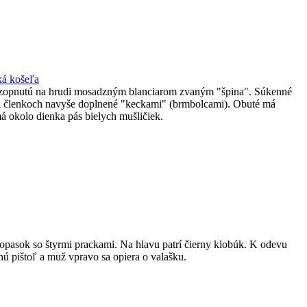
á košeľa
ľu zopnutú na hrudi mosadzným blanciarom zvaným "špina". Súkenné
ri členkoch navyše doplnené "keckami" (brmbolcami). Obuté má
á okolo dienka pás bielych mušličiek.
opasok so štyrmi prackami. Na hlavu patrí čierny klobúk. K odevu
 pištoľ a muž vpravo sa opiera o valašku.