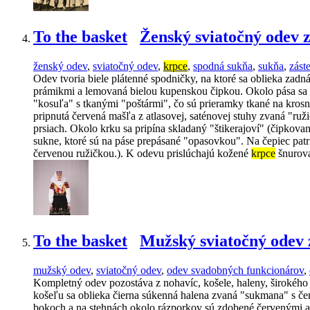
To the basket
Ženský sviatočný odev 
ženský odev
,
sviatočný odev
,
krpce
,
spodná sukňa
,
sukňa
,
zást
Odev tvoria biele plátenné spodničky, na ktoré sa oblieka za
prámikmi a lemovaná bielou kupenskou čipkou. Okolo pása sa na
"kosuľa" s tkanými "poštármi", čo sú prieramky tkané na krosn
pripnutá červená mašľa z atlasovej, saténovej stuhy zvaná "ru
prsiach. Okolo krku sa pripína skladaný "štikerajoví" (čipkovan
sukne, ktoré sú na páse prepásané "opasovkou". Na čepiec patr
červenou ružičkou.). K odevu prislúchajú kožené
krpce
šnurova
To the basket
Mužský sviatočný odev 
mužský odev
,
sviatočný odev
,
odev svadobných funkcionárov
,
Kompletný odev pozostáva z nohavíc, košele, haleny, širokého 
košeľu sa oblieka čierna súkenná halena zvaná "sukmana" s če
bokoch a na stehnách okolo rázporkov sú zdobené červenými a