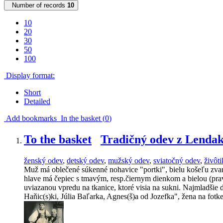
Number of records
10
10
20
30
50
100
Display format:
Short
Detailed
Add bookmarks
In the basket (
0
)
To the basket
Tradičný odev z Lendak
ženský odev
,
detský odev
,
mužský odev
,
sviatočný odev
,
živôti
Muž má oblečené súkenné nohavice "portki", bielu košeľu zv
hlave má čepiec s tmavým, resp.čiernym dienkom a bielou (pra
uviazanou vpredu na tkanice, ktoré visia na sukni. Najmladšie d
Haňic(s)ki, Júlia Baľarka, Agnes(š)a od Jozefka", žena na fotke 