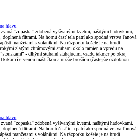
 na hlavu
ňa zvaná "zopaska" zdobená vyšívanými kvetmi, našitými hadovkami,
doplnená flitrami. Na hornú časť tela patrí ako spodná vrstva ľanová
ápästí manžetami s volánikmi. Na rázporku košele je na hrudi
 širokými zlatými chrámovými stuhami okolo ramien a vpredu na
so "stonskami" - dlhými stuhami siahajúcimi vzadu takmer po okraj
od krkom červenou mašličkou a nižšie brošňou (častejšie ozdobnou
 na hlavu
ňa zvaná "zopaska" zdobená vyšívanými kvetmi, našitými hadovkami,
doplnená flitrami. Na hornú časť tela patrí ako spodná vrstva ľanová
ápästí manžetami s volánikmi. Na rázporku košele je na hrudi