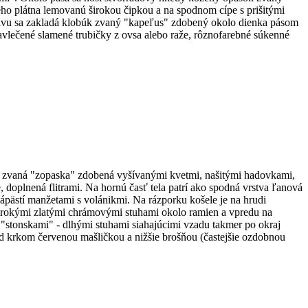
ho plátna lemovanú širokou čipkou a na spodnom cípe s prišitými
 hlavu sa zakladá klobúk zvaný "kapeľus" zdobený okolo dienka pásom
avlečené slamené trubičky z ovsa alebo raže, rôznofarebné súkenné
ňa zvaná "zopaska" zdobená vyšívanými kvetmi, našitými hadovkami,
doplnená flitrami. Na hornú časť tela patrí ako spodná vrstva ľanová
ápästí manžetami s volánikmi. Na rázporku košele je na hrudi
 širokými zlatými chrámovými stuhami okolo ramien a vpredu na
so "stonskami" - dlhými stuhami siahajúcimi vzadu takmer po okraj
od krkom červenou mašličkou a nižšie brošňou (častejšie ozdobnou