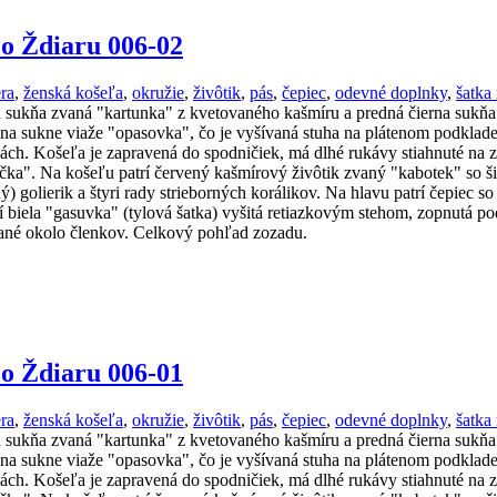
zo Ždiaru 006-02
era
,
ženská košeľa
,
okružie
,
živôtik
,
pás
,
čepiec
,
odevné doplnky
,
šatka
dná sukňa zvaná "kartunka" z kvetovaného kašmíru a predná čierna suk
 sukne viaže "opasovka", čo je vyšívaná stuha na plátenom podklade, 
ách. Košeľa je zapravená do spodničiek, má dlhé rukávy stiahnuté na z
žička". Na košeľu patrí červený kašmírový živôtik zvaný "kabotek" so
ý) golierik a štyri rady strieborných korálikov. Na hlavu patrí čepiec 
í biela "gasuvka" (tylová šatka) vyšitá retiazkovým stehom, zopnutá p
né okolo členkov. Celkový pohľad zozadu.
zo Ždiaru 006-01
era
,
ženská košeľa
,
okružie
,
živôtik
,
pás
,
čepiec
,
odevné doplnky
,
šatka
dná sukňa zvaná "kartunka" z kvetovaného kašmíru a predná čierna suk
 sukne viaže "opasovka", čo je vyšívaná stuha na plátenom podklade, 
ách. Košeľa je zapravená do spodničiek, má dlhé rukávy stiahnuté na z