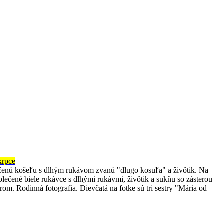
krpce
čenú košeľu s dlhým rukávom zvanú "dlugo kosuľa" a živôtik. Na
ečené biele rukávce s dlhými rukávmi, živôtik a sukňu so zásterou
rom. Rodinná fotografia. Dievčatá na fotke sú tri sestry "Mária od