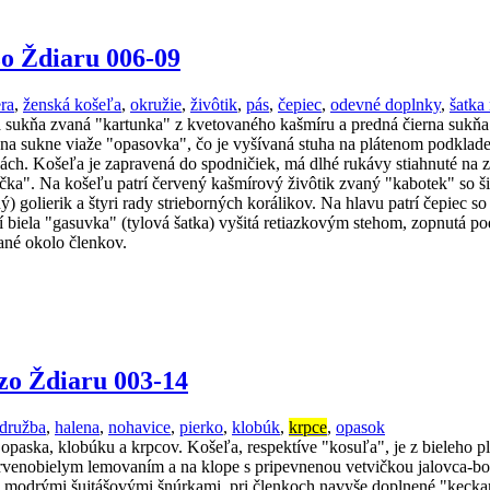
zo Ždiaru 006-09
era
,
ženská košeľa
,
okružie
,
živôtik
,
pás
,
čepiec
,
odevné doplnky
,
šatka
dná sukňa zvaná "kartunka" z kvetovaného kašmíru a predná čierna suk
 sukne viaže "opasovka", čo je vyšívaná stuha na plátenom podklade, 
ách. Košeľa je zapravená do spodničiek, má dlhé rukávy stiahnuté na z
žička". Na košeľu patrí červený kašmírový živôtik zvaný "kabotek" so
ý) golierik a štyri rady strieborných korálikov. Na hlavu patrí čepiec 
í biela "gasuvka" (tylová šatka) vyšitá retiazkovým stehom, zopnutá p
né okolo členkov.
zo Ždiaru 003-14
družba
,
halena
,
nohavice
,
pierko
,
klobúk
,
krpce
,
opasok
opaska, klobúku a krpcov. Košeľa, respektíve "kosuľa", je z bieleho 
rvenobielym lemovaním a na klope s pripevnenou vetvičkou jalovca-bor
 modrými šujtášovými šnúrkami, pri členkoch navyše doplnené "kecka