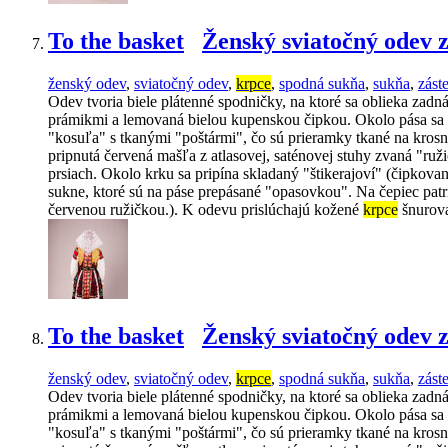
To the basket
Ženský sviatočný odev 
ženský odev
,
sviatočný odev
,
krpce
,
spodná sukňa
,
sukňa
,
zást
Odev tvoria biele plátenné spodničky, na ktoré sa oblieka za
prámikmi a lemovaná bielou kupenskou čipkou. Okolo pása sa na
"kosuľa" s tkanými "poštármi", čo sú prieramky tkané na krosn
pripnutá červená mašľa z atlasovej, saténovej stuhy zvaná "ru
prsiach. Okolo krku sa pripína skladaný "štikerajoví" (čipkovan
sukne, ktoré sú na páse prepásané "opasovkou". Na čepiec patr
červenou ružičkou.). K odevu prislúchajú kožené
krpce
šnurova
To the basket
Ženský sviatočný odev 
ženský odev
,
sviatočný odev
,
krpce
,
spodná sukňa
,
sukňa
,
zást
Odev tvoria biele plátenné spodničky, na ktoré sa oblieka za
prámikmi a lemovaná bielou kupenskou čipkou. Okolo pása sa na
"kosuľa" s tkanými "poštármi", čo sú prieramky tkané na krosn