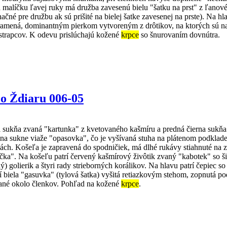
 malíčku ľavej ruky má družba zavesenú bielu "šatku na prst" z ľanové
čné pre družbu ak sú prišité na bielej šatke zavesenej na prste). Na
a ramená, dominantným pierkom vytvoreným z drôtikov, na ktorých sú n
 strapcov. K odevu prislúchajú kožené
krpce
so šnurovaním dovnútra.
zo Ždiaru 006-05
dná sukňa zvaná "kartunka" z kvetovaného kašmíru a predná čierna suk
 sukne viaže "opasovka", čo je vyšívaná stuha na plátenom podklade, 
ách. Košeľa je zapravená do spodničiek, má dlhé rukávy stiahnuté na z
žička". Na košeľu patrí červený kašmírový živôtik zvaný "kabotek" so
ý) golierik a štyri rady strieborných korálikov. Na hlavu patrí čepiec 
í biela "gasuvka" (tylová šatka) vyšitá retiazkovým stehom, zopnutá p
né okolo členkov. Pohľad na kožené
krpce
.