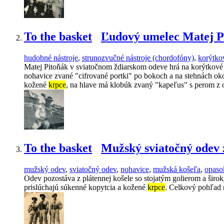
To the basket
Ľudový umelec Matej P
hudobné nástroje
,
strunozvučné nástroje (chordofóny)
,
korýtko
Matej Pitoňák v sviatočnom ždiarskom odeve hrá na korýtkové
nohavice zvané "cifrované portki" po bokoch a na stehnách o
kožené
krpce
, na hlave má klobúk zvaný "kapeľus" s perom z o
To the basket
Mužský sviatočný odev 
mužský odev
,
sviatočný odev
,
nohavice
,
mužská košeľa
,
opaso
Odev pozostáva z plátennej košele so stojatým golierom a šir
prislúchajú súkenné kopytcia a kožené
krpce
. Celkový pohľad 