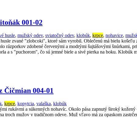
itoňák 001-02
vé husle
,
mužský odev
,
sviatočný odev
,
klobúk
,
krpce
,
nohavice
,
mužsk
 husle zvané "zlobcoki", ktoré sám vyrobil. Oblečenú má bielu koše
kolo rázporkov zdobené červenými a modrými šujtášovými šnúrkami, p
rla a s "puchorom", čo sú jemné biele a sivé pierka na boku. Klobúk m
z Čičmian 004-01
k
,
krpce
,
kopytcia
,
valaška
,
klobúk
okými rukávmi a súkenných nohavíc. Okolo pása zapnutý široký kožený 
na troch mužov v tradičnom odeve. Muž vľavo má za opaskom zastrčenú