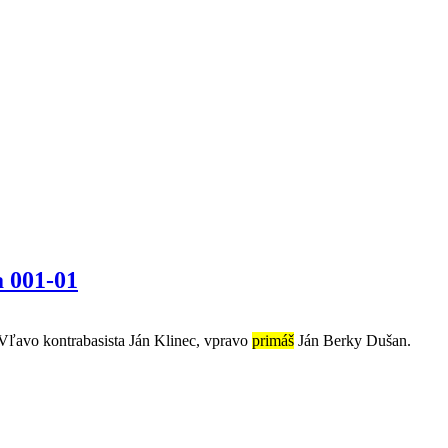
 001-01
 Vľavo kontrabasista Ján Klinec, vpravo
primáš
Ján Berky Dušan.