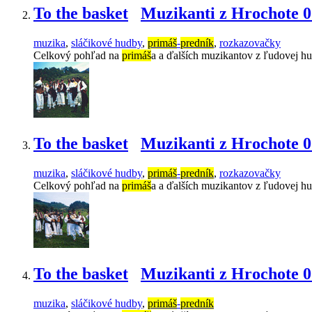
To the basket
Muzikanti z Hrochote 0
muzika
,
sláčikové hudby
,
primáš
-
predník
,
rozkazovačky
Celkový pohľad na
primáš
a a ďalších muzikantov z ľudovej h
To the basket
Muzikanti z Hrochote 0
muzika
,
sláčikové hudby
,
primáš
-
predník
,
rozkazovačky
Celkový pohľad na
primáš
a a ďalších muzikantov z ľudovej hu
To the basket
Muzikanti z Hrochote 0
muzika
,
sláčikové hudby
,
primáš
-
predník