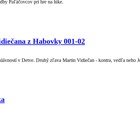
dby Paľáčovcov pri hre na lúke.
idiečana z Habovky 001-02
slávností v Detve. Druhý zľava Martin Vidiečan - kontra, vedľa neho J
ka