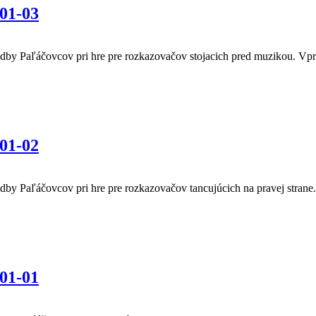
01-03
udby Paľáčovcov pri hre pre rozkazovačov stojacich pred muzikou. Vpr
01-02
dby Paľáčovcov pri hre pre rozkazovačov tancujúcich na pravej strane.
01-01