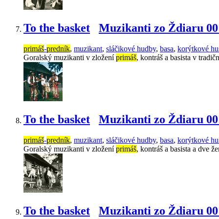
To the basket
Muzikanti zo Ždiaru 00
primáš
-
predník
,
muzikant
,
sláčikové hudby
,
basa
,
korýtkové hu
Goralský muzikanti v zložení
primáš
, kontráš a basista v trad
To the basket
Muzikanti zo Ždiaru 00
primáš
-
predník
,
muzikant
,
sláčikové hudby
,
basa
,
korýtkové hu
Goralský muzikanti v zložení
primáš
, kontráš a basista a dve 
To the basket
Muzikanti zo Ždiaru 00