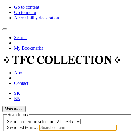
Go to content
Go to menu
Accessibility declaration
Search
My Bookmarks
About
Contact
SK
EN
Main menu
Search box
Search criterium selection
Searched term…