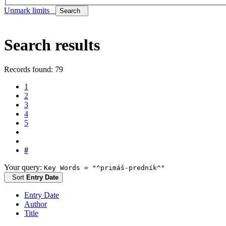
Unmark limits
Search
Search results
Records found: 79
1
2
3
4
5
#
Your query:
Key Words = "^primáš-predník^"
Sort
Entry Date
Entry Date
Author
Title