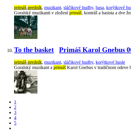
primáš
-
predník
,
muzikant
,
sláčikové hudby
,
basa
,
korýtkové hu
Goralský muzikanti v zložení
primáš
, kontráš a basista a dve 
To the basket
Primáš Karol Gnebus 0
primáš
-
predník
,
muzikant
,
sláčikové hudby
,
korýtkové husle
Goralský muzikant a
primáš
Karol Gnebus v tradičnom odeve h
1
2
3
4
5