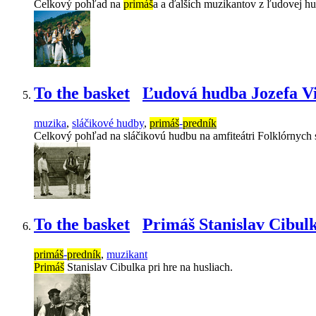
Celkový pohľad na
primáš
a a ďalších muzikantov z ľudovej hu
To the basket
Ľudová hudba Jozefa V
muzika
,
sláčikové hudby
,
primáš
-
predník
Celkový pohľad na sláčikovú hudbu na amfiteátri Folklórnych 
To the basket
Primáš Stanislav Cibul
primáš
-
predník
,
muzikant
Primáš
Stanislav Cibulka pri hre na husliach.