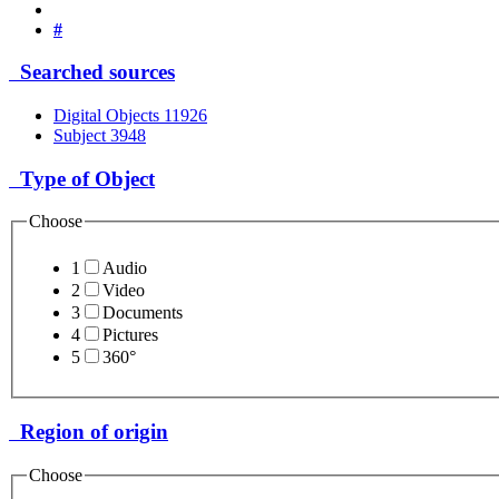
#
Searched sources
Digital Objects
11926
Subject
3948
Type of Object
Choose
1
Audio
2
Video
3
Documents
4
Pictures
5
360°
Region of origin
Choose