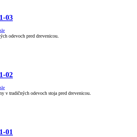
1-03
sle
ičných odevoch pred drevenicou.
1-02
sle
ženy v tradičných odevoch stoja pred drevenicou.
1-01