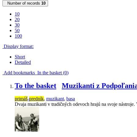
Number of records
10
10
20
30
50
100
Display format:
Short
Detailed
Add bookmarks
In the basket (
0
)
To the basket
Muzikanti z Podpoľania
primáš
-
predník
,
muzikant
,
basa
Dvaja muzikanti v tradičných odevoch hrajú na svoje nástroje.