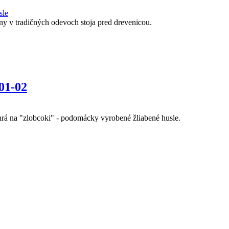
sle
ženy v tradičných odevoch stoja pred drevenicou.
01-02
rá na "zlobcoki" - podomácky vyrobené žliabené husle.