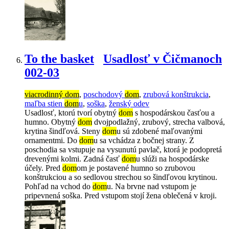
To the basket
Usadlosť v Čičmanoch
002-03
viacrodinný dom
,
poschodový
dom
,
zrubová konštrukcia
,
maľba stien
dom
u
,
soška
,
ženský odev
Usadlosť, ktorú tvorí obytný
dom
s hospodárskou časťou a
humno. Obytný
dom
dvojpodlažný, zrubový, strecha valbová,
krytina šindľová. Steny
dom
u sú zdobené maľovanými
ornamentmi. Do
dom
u sa vchádza z bočnej strany. Z
poschodia sa vstupuje na vysunutú pavlač, ktorá je podopretá
drevenými kolmi. Zadná časť
dom
u slúži na hospodárske
účely. Pred
dom
om je postavené humno so zrubovou
konštrukciou a so sedlovou strechou so šindľovou krytinou.
Pohľad na vchod do
dom
u. Na brvne nad vstupom je
pripevnená soška. Pred vstupom stojí žena oblečená v kroji.