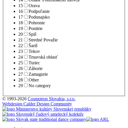
15
Orava
16
Podpoľanie
17
Podunajsko
18
Pohronie
19
Ponitrie
20
Spiš
21
Stredné Považie
22
Šariš
23
Tekov
24
Trnavská oblasť
25
Turiec
26
Záhorie
27
Zamagurie
28
Other
29
No category
© 1993-2026
Cosmotron Slovakia, s.r.o.
Webdesign Calder Design Community