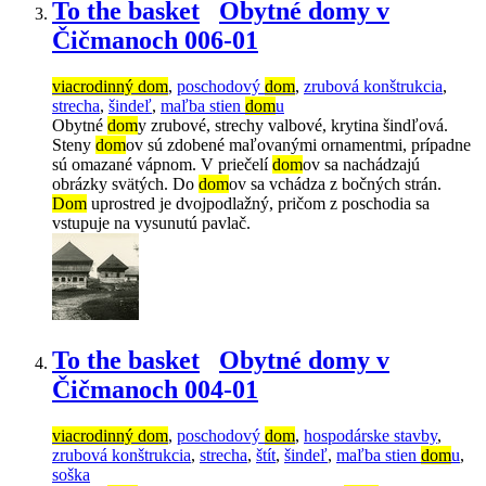
To the basket
Obytné domy v
Čičmanoch 006-01
viacrodinný dom
,
poschodový
dom
,
zrubová konštrukcia
,
strecha
,
šindeľ
,
maľba stien
dom
u
Obytné
dom
y zrubové, strechy valbové, krytina šindľová.
Steny
dom
ov sú zdobené maľovanými ornamentmi, prípadne
sú omazané vápnom. V priečelí
dom
ov sa nachádzajú
obrázky svätých. Do
dom
ov sa vchádza z bočných strán.
Dom
uprostred je dvojpodlažný, pričom z poschodia sa
vstupuje na vysunutú pavlač.
To the basket
Obytné domy v
Čičmanoch 004-01
viacrodinný dom
,
poschodový
dom
,
hospodárske stavby
,
zrubová konštrukcia
,
strecha
,
štít
,
šindeľ
,
maľba stien
dom
u
,
soška