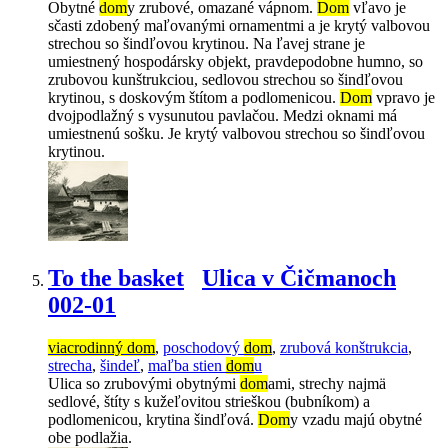
Obytné
dom
y zrubové, omazané vápnom.
Dom
vľavo je
sčasti zdobený maľovanými ornamentmi a je krytý valbovou
strechou so šindľovou krytinou. Na ľavej strane je
umiestnený hospodársky objekt, pravdepodobne humno, so
zrubovou kunštrukciou, sedlovou strechou so šindľovou
krytinou, s doskovým štítom a podlomenicou.
Dom
vpravo je
dvojpodlažný s vysunutou pavlačou. Medzi oknami má
umiestnenú sošku. Je krytý valbovou strechou so šindľovou
krytinou.
To the basket
Ulica v Čičmanoch
002-01
viacrodinný dom
,
poschodový
dom
,
zrubová konštrukcia
,
strecha
,
šindeľ
,
maľba stien
dom
u
Ulica so zrubovými obytnými
dom
ami, strechy najmä
sedlové, štíty s kužeľovitou strieškou (bubníkom) a
podlomenicou, krytina šindľová.
Dom
y vzadu majú obytné
obe podlažia.