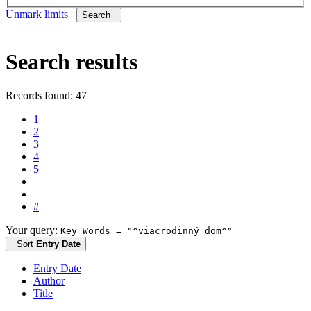
Unmark limits
Search
Search results
Records found: 47
1
2
3
4
5
#
Your query:
Key Words = "^viacrodinný dom^"
Sort
Entry Date
Entry Date
Author
Title