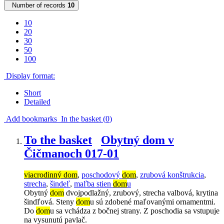
Number of records
10
10
20
30
50
100
Display format:
Short
Detailed
Add bookmarks
In the basket (
0
)
To the basket
Obytný dom v
Čičmanoch 017-01
viacrodinný dom
,
poschodový
dom
,
zrubová konštrukcia
,
strecha
,
šindeľ
,
maľba stien
dom
u
Obytný
dom
dvojpodlažný, zrubový, strecha valbová, krytina
šindľová. Steny
dom
u sú zdobené maľovanými ornamentmi.
Do
dom
u sa vchádza z bočnej strany. Z poschodia sa vstupuje
na vysunutú pavlač.