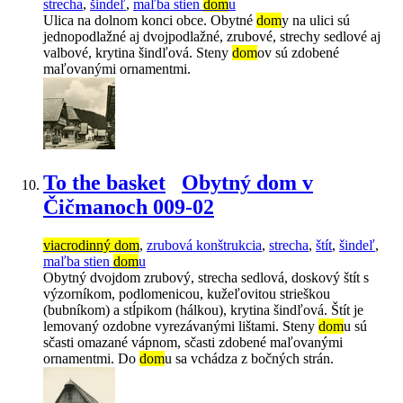
strecha
,
šindeľ
,
maľba stien
dom
u
Ulica na dolnom konci obce. Obytné
dom
y na ulici sú
jednopodlažné aj dvojpodlažné, zrubové, strechy sedlové aj
valbové, krytina šindľová. Steny
dom
ov sú zdobené
maľovanými ornamentmi.
To the basket
Obytný dom v
Čičmanoch 009-02
viacrodinný dom
,
zrubová konštrukcia
,
strecha
,
štít
,
šindeľ
,
maľba stien
dom
u
Obytný dvojdom zrubový, strecha sedlová, doskový štít s
výzorníkom, podlomenicou, kužeľovitou strieškou
(bubníkom) a stĺpikom (hálkou), krytina šindľová. Štít je
lemovaný ozdobne vyrezávanými lištami. Steny
dom
u sú
sčasti omazané vápnom, sčasti zdobené maľovanými
ornamentmi. Do
dom
u sa vchádza z bočných strán.