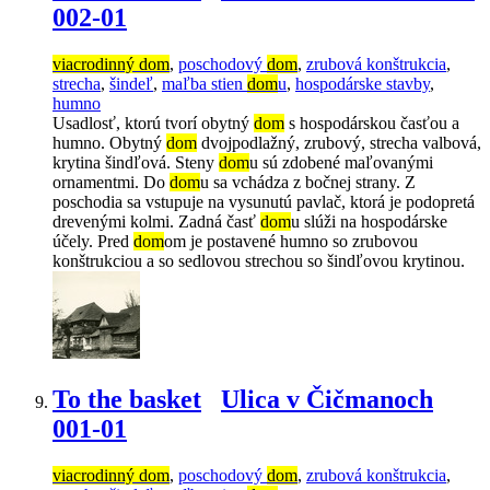
002-01
viacrodinný dom
,
poschodový
dom
,
zrubová konštrukcia
,
strecha
,
šindeľ
,
maľba stien
dom
u
,
hospodárske stavby
,
humno
Usadlosť, ktorú tvorí obytný
dom
s hospodárskou časťou a
humno. Obytný
dom
dvojpodlažný, zrubový, strecha valbová,
krytina šindľová. Steny
dom
u sú zdobené maľovanými
ornamentmi. Do
dom
u sa vchádza z bočnej strany. Z
poschodia sa vstupuje na vysunutú pavlač, ktorá je podopretá
drevenými kolmi. Zadná časť
dom
u slúži na hospodárske
účely. Pred
dom
om je postavené humno so zrubovou
konštrukciou a so sedlovou strechou so šindľovou krytinou.
To the basket
Ulica v Čičmanoch
001-01
viacrodinný dom
,
poschodový
dom
,
zrubová konštrukcia
,