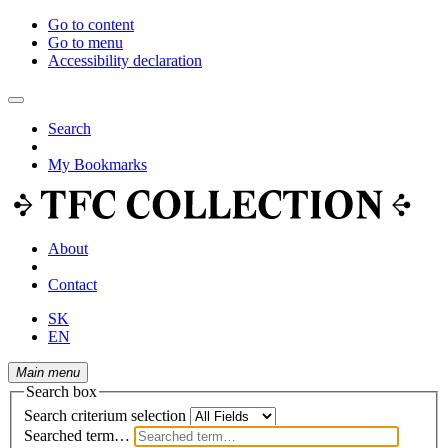
Go to content
Go to menu
Accessibility declaration
Search
My Bookmarks
About
Contact
SK
EN
Main menu
Search box
Search criterium selection
Searched term…