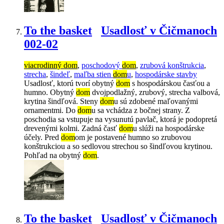
To the basket
Usadlosť v Čičmanoch
002-02
viacrodinný dom
,
poschodový
dom
,
zrubová konštrukcia
,
strecha
,
šindeľ
,
maľba stien
dom
u
,
hospodárske stavby
Usadlosť, ktorú tvorí obytný
dom
s hospodárskou časťou a
humno. Obytný
dom
dvojpodlažný, zrubový, strecha valbová,
krytina šindľová. Steny
dom
u sú zdobené maľovanými
ornamentmi. Do
dom
u sa vchádza z bočnej strany. Z
poschodia sa vstupuje na vysunutú pavlač, ktorá je podopretá
drevenými kolmi. Zadná časť
dom
u slúži na hospodárske
účely. Pred
dom
om je postavené humno so zrubovou
konštrukciou a so sedlovou strechou so šindľovou krytinou.
Pohľad na obytný
dom
.
To the basket
Usadlosť v Čičmanoch