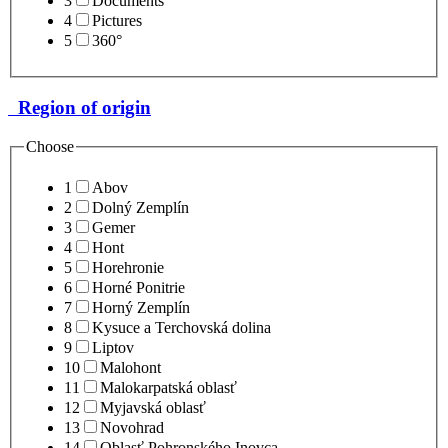
3
Documents
4
Pictures
5
360°
Region of origin
Choose
1
Abov
2
Dolný Zemplín
3
Gemer
4
Hont
5
Horehronie
6
Horné Ponitrie
7
Horný Zemplín
8
Kysuce a Terchovská dolina
9
Liptov
10
Malohont
11
Malokarpatská oblasť
12
Myjavská oblasť
13
Novohrad
14
Oblasť Pohronského Inovca