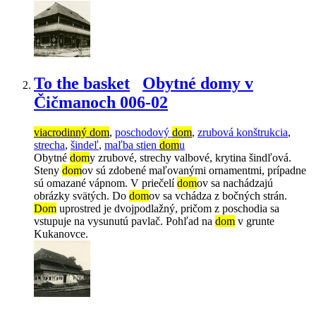
To the basket
Obytné domy v
Čičmanoch 006-02
viacrodinný dom
,
poschodový
dom
,
zrubová konštrukcia
,
strecha
,
šindeľ
,
maľba stien
dom
u
Obytné
dom
y zrubové, strechy valbové, krytina šindľová.
Steny
dom
ov sú zdobené maľovanými ornamentmi, prípadne
sú omazané vápnom. V priečelí
dom
ov sa nachádzajú
obrázky svätých. Do
dom
ov sa vchádza z bočných strán.
Dom
uprostred je dvojpodlažný, pričom z poschodia sa
vstupuje na vysunutú pavlač. Pohľad na
dom
v grunte
Kukanovce.