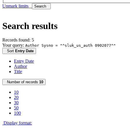
Unmark limits
Search
Search results
Records found: 5
Your query:
Author Sysno = "^sluk_us_auth 0902077^"
Sort
Entry Date
Entry Date
Author
Title
Number of records
10
10
20
30
50
100
Display format: