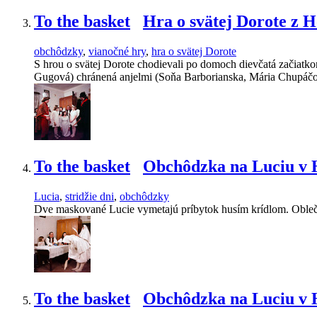
To the basket
Hra o svätej Dorote z 
obchôdzky
,
vianočné hry
,
hra o svätej Dorote
S hrou o svätej Dorote chodievali po domoch dievčatá začiatko
Gugová) chránená anjelmi (Soňa Barborianska, Mária Chupáčov
To the basket
Obchôdzka na Luciu v H
Lucia
,
stridžie dni
,
obchôdzky
Dve maskované Lucie vymetajú príbytok husím krídlom. Oblečen
To the basket
Obchôdzka na Luciu v H