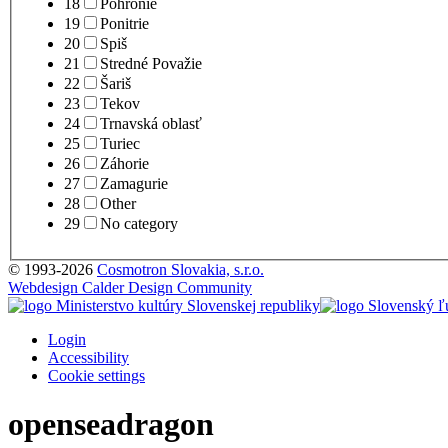
18
Pohronie
19
Ponitrie
20
Spiš
21
Stredné Považie
22
Šariš
23
Tekov
24
Trnavská oblasť
25
Turiec
26
Záhorie
27
Zamagurie
28
Other
29
No category
© 1993-2026
Cosmotron Slovakia, s.r.o.
Webdesign Calder Design Community
Login
Accessibility
Cookie settings
openseadragon