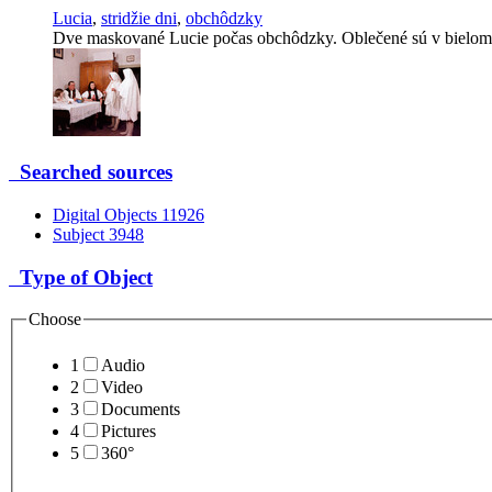
Lucia
,
stridžie dni
,
obchôdzky
Dve maskované Lucie počas obchôdzky. Oblečené sú v bielom, je
Searched sources
Digital Objects
11926
Subject
3948
Type of Object
Choose
1
Audio
2
Video
3
Documents
4
Pictures
5
360°