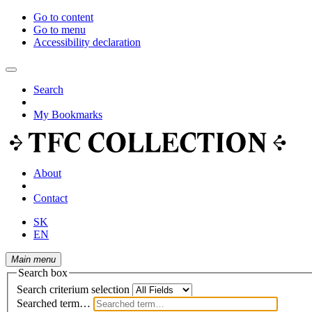
Go to content
Go to menu
Accessibility declaration
Search
My Bookmarks
About
Contact
SK
EN
Main menu
Search box
Search criterium selection
Searched term…