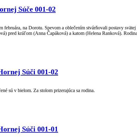
Hornej Súče 001-02
m februára, na Dorotu. Spevom a oblečením stvárňovali postavy svätej
á) pred kráľom (Anna Čapáková) a katom (Helena Ranková). Rodina se
ornej Súči 001-02
é sú v bielom. Za stolom prizerajúca sa rodina.
ornej Súči 001-01