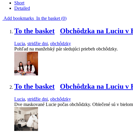
Short
Detailed
Add bookmarks
In the basket (
0
)
To the basket
Obchôdzka na Luciu v H
Lucia
,
stridžie dni
,
obchôdzky
Pohľad na manželský pár sledujúci priebeh obchôdzky.
To the basket
Obchôdzka na Luciu v H
Lucia
,
stridžie dni
,
obchôdzky
Dve maskované Lucie počas obchôdzky. Oblečené sú v bielom. 