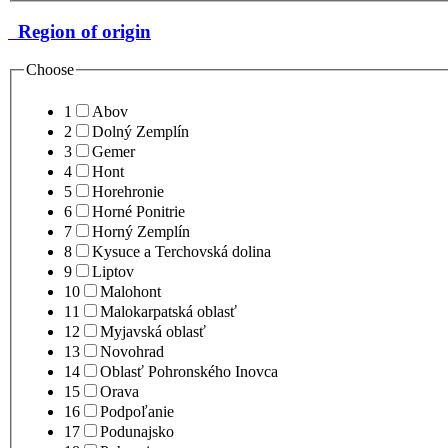
Region of origin
Choose
1
Abov
2
Dolný Zemplín
3
Gemer
4
Hont
5
Horehronie
6
Horné Ponitrie
7
Horný Zemplín
8
Kysuce a Terchovská dolina
9
Liptov
10
Malohont
11
Malokarpatská oblasť
12
Myjavská oblasť
13
Novohrad
14
Oblasť Pohronského Inovca
15
Orava
16
Podpoľanie
17
Podunajsko