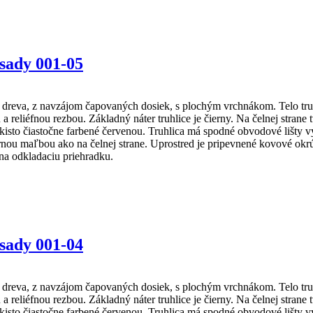
Osady 001-05
reva, z navzájom čapovaných dosiek, s plochým vrchnákom. Telo truhl
 a reliéfnou rezbou. Základný náter truhlice je čierny. Na čelnej stra
 takisto čiastočne farbené červenou. Truhlica má spodné obvodové lišt
ou maľbou ako na čelnej strane. Uprostred je pripevnené kovové okrú
na odkladaciu priehradku.
Osady 001-04
reva, z navzájom čapovaných dosiek, s plochým vrchnákom. Telo truhl
 a reliéfnou rezbou. Základný náter truhlice je čierny. Na čelnej stra
 takisto čiastočne farbené červenou. Truhlica má spodné obvodové lišt