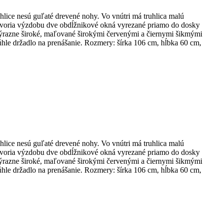
ice nesú guľaté drevené nohy. Vo vnútri má truhlica malú
ne tvoria výzdobu dve obdĺžnikové okná vyrezané priamo do dosky
y výrazne široké, maľované širokými červenými a čiernymi šikmými
hle držadlo na prenášanie. Rozmery: šírka 106 cm, hĺbka 60 cm,
ice nesú guľaté drevené nohy. Vo vnútri má truhlica malú
ne tvoria výzdobu dve obdĺžnikové okná vyrezané priamo do dosky
y výrazne široké, maľované širokými červenými a čiernymi šikmými
hle držadlo na prenášanie. Rozmery: šírka 106 cm, hĺbka 60 cm,