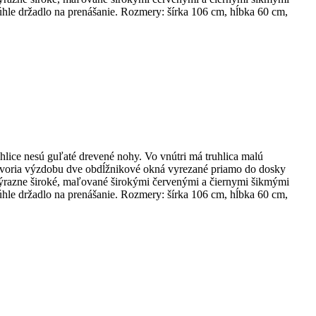
hle držadlo na prenášanie. Rozmery: šírka 106 cm, hĺbka 60 cm,
ice nesú guľaté drevené nohy. Vo vnútri má truhlica malú
ne tvoria výzdobu dve obdĺžnikové okná vyrezané priamo do dosky
y výrazne široké, maľované širokými červenými a čiernymi šikmými
hle držadlo na prenášanie. Rozmery: šírka 106 cm, hĺbka 60 cm,