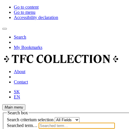
Go to content
Go to menu
Accessibility declaration
Search
My Bookmarks
About
Contact
SK
EN
Main menu
Search box
Search criterium selection
Searched term…