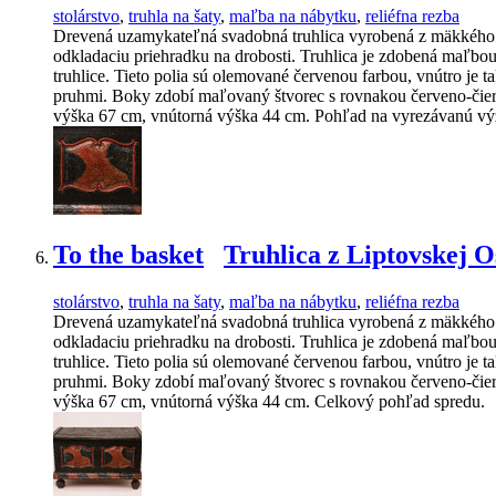
stolárstvo
,
truhla na šaty
,
maľba na nábytku
,
reliéfna rezba
Drevená uzamykateľná svadobná truhlica vyrobená z mäkkého d
odkladaciu priehradku na drobosti. Truhlica je zdobená maľbou
truhlice. Tieto polia sú olemované červenou farbou, vnútro je
pruhmi. Boky zdobí maľovaný štvorec s rovnakou červeno-čiern
výška 67 cm, vnútorná výška 44 cm. Pohľad na vyrezávanú výz
To the basket
Truhlica z Liptovskej 
stolárstvo
,
truhla na šaty
,
maľba na nábytku
,
reliéfna rezba
Drevená uzamykateľná svadobná truhlica vyrobená z mäkkého d
odkladaciu priehradku na drobosti. Truhlica je zdobená maľbou
truhlice. Tieto polia sú olemované červenou farbou, vnútro je
pruhmi. Boky zdobí maľovaný štvorec s rovnakou červeno-čiern
výška 67 cm, vnútorná výška 44 cm. Celkový pohľad spredu.