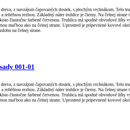
reva, z navzájom čapovaných dosiek, s plochým vrchnákom. Telo truhl
 a reliéfnou rezbou. Základný náter truhlice je čierny. Na čelnej stra
 takisto čiastočne farbené červenou. Truhlica má spodné obvodové lišt
ou maľbou ako na čelnej strane. Uprostred je pripevnené kovové okrú
dobu na čelnej strane.
Osady 001-01
reva, z navzájom čapovaných dosiek, s plochým vrchnákom. Telo truhl
 a reliéfnou rezbou. Základný náter truhlice je čierny. Na čelnej stra
 takisto čiastočne farbené červenou. Truhlica má spodné obvodové lišt
ou maľbou ako na čelnej strane. Uprostred je pripevnené kovové okrú