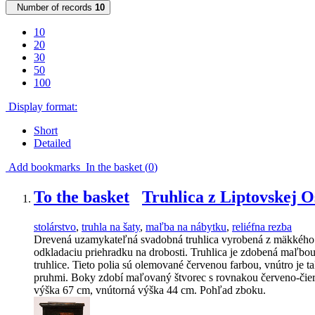
Number of records
10
10
20
30
50
100
Display format:
Short
Detailed
Add bookmarks
In the basket (
0
)
To the basket
Truhlica z Liptovskej 
stolárstvo
,
truhla na šaty
,
maľba na nábytku
,
reliéfna rezba
Drevená uzamykateľná svadobná truhlica vyrobená z mäkkého d
odkladaciu priehradku na drobosti. Truhlica je zdobená maľbou
truhlice. Tieto polia sú olemované červenou farbou, vnútro je
pruhmi. Boky zdobí maľovaný štvorec s rovnakou červeno-čiern
výška 67 cm, vnútorná výška 44 cm. Pohľad zboku.