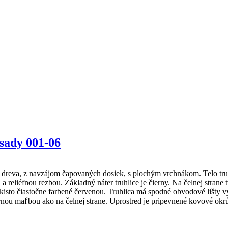
Osady 001-06
reva, z navzájom čapovaných dosiek, s plochým vrchnákom. Telo truhl
 a reliéfnou rezbou. Základný náter truhlice je čierny. Na čelnej stra
 takisto čiastočne farbené červenou. Truhlica má spodné obvodové lišt
ou maľbou ako na čelnej strane. Uprostred je pripevnené kovové okrú