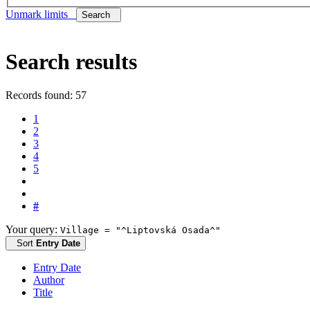
Unmark limits
Search
Search results
Records found: 57
1
2
3
4
5
#
Your query:
Village = "^Liptovská Osada^"
Sort
Entry Date
Entry Date
Author
Title