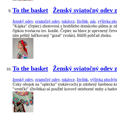
To the basket
Ženský sviatočný odev 
ženský odev
,
sviatočný odev
,
rukávce
,
živôtik
,
pás
,
výšivka pl
"Kápka" (čepiec) zhotovená z hrubšieho domáceho plátna je z
čipkou tvoriacou tzv. korále. Čepiec na hlave je upevnený če
ním prišitý háčkovaný "goral" (volán). Bližší pohľad zboku.
To the basket
Ženský sviatočný odev 
ženský odev
,
sviatočný odev
,
rukávce
,
živôtik
,
výšivka plochý
Úzky obojok na "oplecku" (rukávcoch) je zdobený farebnou kr
"vestički" (živôtika) sú použité kovové strieborné stuhy a hadov