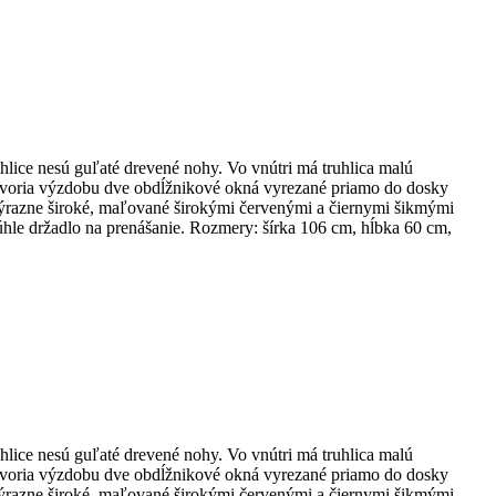
ice nesú guľaté drevené nohy. Vo vnútri má truhlica malú
ne tvoria výzdobu dve obdĺžnikové okná vyrezané priamo do dosky
y výrazne široké, maľované širokými červenými a čiernymi šikmými
hle držadlo na prenášanie. Rozmery: šírka 106 cm, hĺbka 60 cm,
ice nesú guľaté drevené nohy. Vo vnútri má truhlica malú
ne tvoria výzdobu dve obdĺžnikové okná vyrezané priamo do dosky
y výrazne široké, maľované širokými červenými a čiernymi šikmými