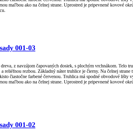
ou maľbou ako na čelnej strane. Uprostred je pripevnené kovové okrú
cu.
Osady 001-03
reva, z navzájom čapovaných dosiek, s plochým vrchnákom. Telo truhl
 a reliéfnou rezbou. Základný náter truhlice je čierny. Na čelnej stra
 takisto čiastočne farbené červenou. Truhlica má spodné obvodové lišt
ou maľbou ako na čelnej strane. Uprostred je pripevnené kovové okrú
Osady 001-02