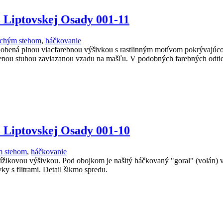
z Liptovskej Osady 001-11
ochým stehom
,
háčkovanie
dobená plnou viacfarebnou výšivkou s rastlinným motívom pokrývajúc
rvenou stuhou zaviazanou vzadu na mašľu. V podobných farebných odtie
z Liptovskej Osady 001-10
m stehom
,
háčkovanie
ížikovou výšivkou. Pod obojkom je našitý háčkovaný "goral" (volán)
ky s flitrami. Detail šikmo spredu.