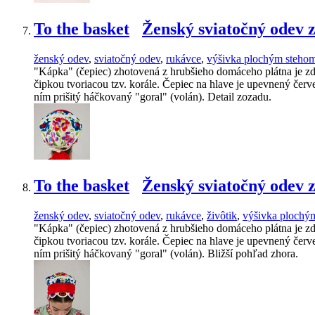
To the basket
Ženský sviatočný odev 
ženský odev
,
sviatočný odev
,
rukávce
,
výšivka plochým steho
"Kápka" (čepiec) zhotovená z hrubšieho domáceho plátna je z
čipkou tvoriacou tzv. korále. Čepiec na hlave je upevnený če
ním prišitý háčkovaný "goral" (volán). Detail zozadu.
To the basket
Ženský sviatočný odev 
ženský odev
,
sviatočný odev
,
rukávce
,
živôtik
,
výšivka plochý
"Kápka" (čepiec) zhotovená z hrubšieho domáceho plátna je z
čipkou tvoriacou tzv. korále. Čepiec na hlave je upevnený če
ním prišitý háčkovaný "goral" (volán). Bližší pohľad zhora.