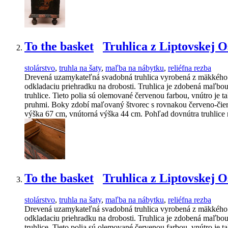
To the basket
Truhlica z Liptovskej 
stolárstvo
,
truhla na šaty
,
maľba na nábytku
,
reliéfna rezba
Drevená uzamykateľná svadobná truhlica vyrobená z mäkkého d
odkladaciu priehradku na drobosti. Truhlica je zdobená maľbou
truhlice. Tieto polia sú olemované červenou farbou, vnútro je
pruhmi. Boky zdobí maľovaný štvorec s rovnakou červeno-čiern
výška 67 cm, vnútorná výška 44 cm. Pohľad dovnútra truhlice 
To the basket
Truhlica z Liptovskej 
stolárstvo
,
truhla na šaty
,
maľba na nábytku
,
reliéfna rezba
Drevená uzamykateľná svadobná truhlica vyrobená z mäkkého d
odkladaciu priehradku na drobosti. Truhlica je zdobená maľbou
truhlice. Tieto polia sú olemované červenou farbou, vnútro je