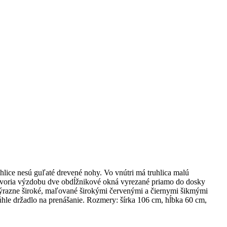
ice nesú guľaté drevené nohy. Vo vnútri má truhlica malú
ne tvoria výzdobu dve obdĺžnikové okná vyrezané priamo do dosky
y výrazne široké, maľované širokými červenými a čiernymi šikmými
hle držadlo na prenášanie. Rozmery: šírka 106 cm, hĺbka 60 cm,