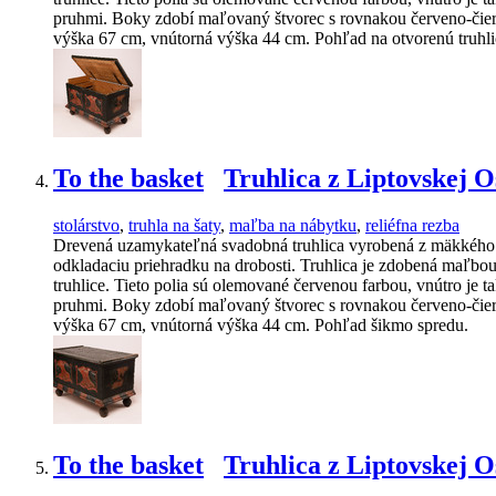
pruhmi. Boky zdobí maľovaný štvorec s rovnakou červeno-čiern
výška 67 cm, vnútorná výška 44 cm. Pohľad na otvorenú truhli
To the basket
Truhlica z Liptovskej 
stolárstvo
,
truhla na šaty
,
maľba na nábytku
,
reliéfna rezba
Drevená uzamykateľná svadobná truhlica vyrobená z mäkkého d
odkladaciu priehradku na drobosti. Truhlica je zdobená maľbou
truhlice. Tieto polia sú olemované červenou farbou, vnútro je
pruhmi. Boky zdobí maľovaný štvorec s rovnakou červeno-čiern
výška 67 cm, vnútorná výška 44 cm. Pohľad šikmo spredu.
To the basket
Truhlica z Liptovskej 