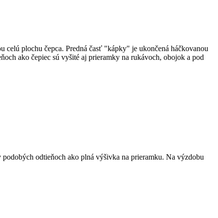
ou celú plochu čepca. Predná časť "kápky" je ukončená háčkovanou
ňoch ako čepiec sú vyšité aj prieramky na rukávoch, obojok a pod
 v podobých odtieňoch ako plná výšivka na prieramku. Na výzdobu