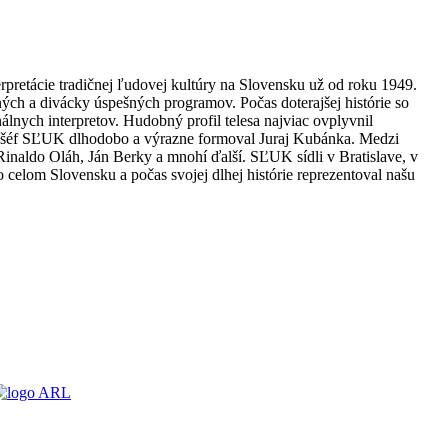
rpretácie tradičnej ľudovej kultúry na Slovensku už od roku 1949.
ch a divácky úspešných programov. Počas doterajšej histórie so
ych interpretov. Hudobný profil telesa najviac ovplyvnil
ý šéf SĽUK dlhodobo a výrazne formoval Juraj Kubánka. Medzi
Rinaldo Oláh, Ján Berky a mnohí ďalší. SĽUK sídli v Bratislave, v
 celom Slovensku a počas svojej dlhej histórie reprezentoval našu