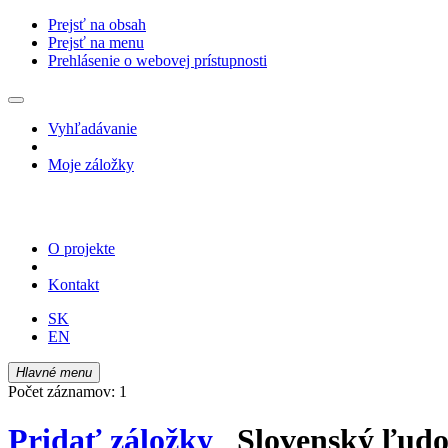
Prejsť na obsah
Prejsť na menu
Prehlásenie o webovej prístupnosti
Vyhľadávanie
Moje záložky
O projekte
Kontakt
SK
EN
Hlavné menu
Počet záznamov: 1
Pridať záložky
Slovenský ľudov