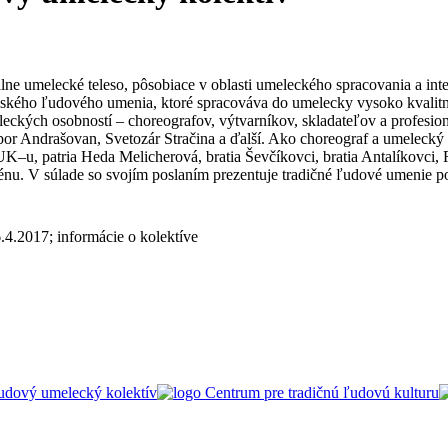
ne umelecké teleso, pôsobiace v oblasti umeleckého spracovania a inte
ského ľudového umenia, ktoré spracováva do umelecky vysoko kvalitný
h osobností – choreografov, výtvarníkov, skladateľov a profesionáln
or Andrašovan, Svetozár Stračina a ďalší. Ako choreograf a umeleck
UK–u, patria Heda Melicherová, bratia Ševčíkovci, bratia Antalíkovci, 
cénu. V súlade so svojím poslaním prezentuje tradičné ľudové umenie po
4.2017; informácie o kolektíve