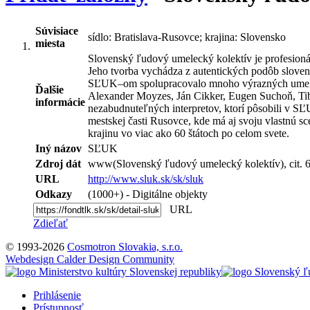
Súvisiace
sídlo: Bratislava-Rusovce; krajina: Slovensko
miesta
Slovenský ľudový umelecký kolektív je profesionál
Jeho tvorba vychádza z autentických podôb sloven
SĽUK–om spolupracovalo mnoho výrazných umeleckýc
Ďalšie
Alexander Moyzes, Ján Cikker, Eugen Suchoň, Tib
informácie
nezabudnuteľných interpretov, ktorí pôsobili v SĽ
mestskej časti Rusovce, kde má aj svoju vlastnú s
krajinu vo viac ako 60 štátoch po celom svete.
Iný názov
SĽUK
Zdroj dát
www(Slovenský ľudový umelecký kolektív), cit. 6.
URL
http://www.sluk.sk/sk/sluk
Odkazy
(1000+) - Digitálne objekty
URL
Zdieľať
© 1993-2026
Cosmotron Slovakia, s.r.o.
Webdesign Calder Design Community
Prihlásenie
Prístupnosť