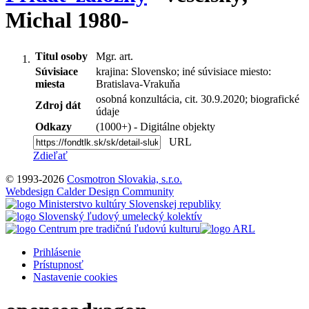
Michal 1980-
Titul osoby
Mgr. art.
Súvisiace
krajina: Slovensko; iné súvisiace miesto:
miesta
Bratislava-Vrakuňa
osobná konzultácia, cit. 30.9.2020; biografické
Zdroj dát
údaje
Odkazy
(1000+) - Digitálne objekty
URL
Zdieľať
© 1993-2026
Cosmotron Slovakia, s.r.o.
Webdesign Calder Design Community
Prihlásenie
Prístupnosť
Nastavenie cookies