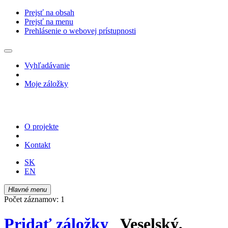
Prejsť na obsah
Prejsť na menu
Prehlásenie o webovej prístupnosti
Vyhľadávanie
Moje záložky
O projekte
Kontakt
SK
EN
Hlavné menu
Počet záznamov: 1
Pridať záložky
Veselský,