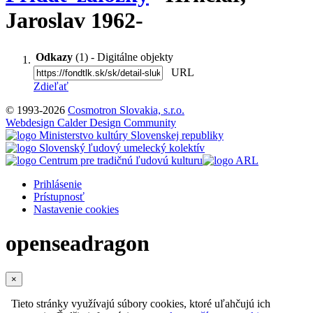
Jaroslav 1962-
Odkazy
(1) - Digitálne objekty
URL
Zdieľať
© 1993-2026
Cosmotron Slovakia, s.r.o.
Webdesign Calder Design Community
Prihlásenie
Prístupnosť
Nastavenie cookies
openseadragon
×
Tieto stránky využívajú súbory cookies, ktoré uľahčujú ich