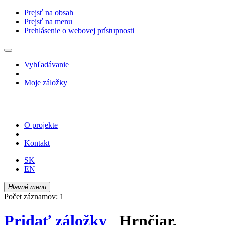
Prejsť na obsah
Prejsť na menu
Prehlásenie o webovej prístupnosti
Vyhľadávanie
Moje záložky
O projekte
Kontakt
SK
EN
Hlavné menu
Počet záznamov: 1
Pridať záložky
Hrnčiar,