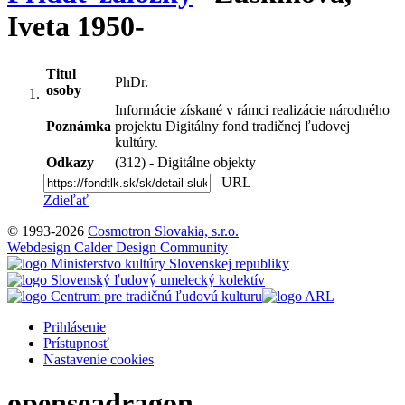
Iveta 1950-
Titul
PhDr.
osoby
Informácie získané v rámci realizácie národného
Poznámka
projektu Digitálny fond tradičnej ľudovej
kultúry.
Odkazy
(312) - Digitálne objekty
URL
Zdieľať
© 1993-2026
Cosmotron Slovakia, s.r.o.
Webdesign Calder Design Community
Prihlásenie
Prístupnosť
Nastavenie cookies
openseadragon