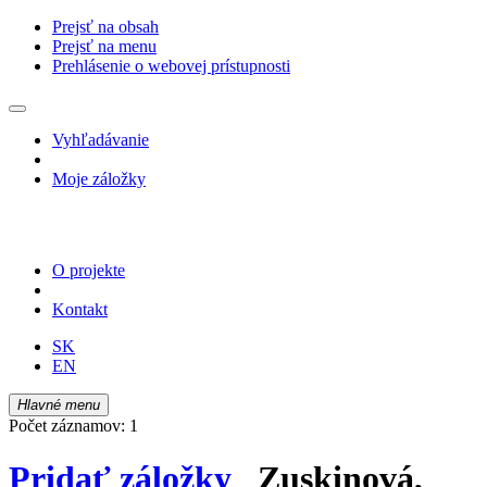
Prejsť na obsah
Prejsť na menu
Prehlásenie o webovej prístupnosti
Vyhľadávanie
Moje záložky
O projekte
Kontakt
SK
EN
Hlavné menu
Počet záznamov: 1
Pridať záložky
Zuskinová,