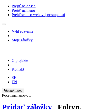
Prejsť na obsah
Prejsť na menu
Prehlásenie o webovej prístupnosti
Vyhľadávanie
Moje záložky
O projekte
Kontakt
SK
EN
Hlavné menu
Počet záznamov: 1
Pridať záložky
Foltyn,