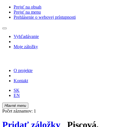
Prejsť na obsah
Prejsť na menu
Prehlásenie o webovej prístupnosti
Vyhľadávanie
Moje záložky
O projekte
Kontakt
SK
EN
Hlavné menu
Počet záznamov: 1
Pridať záložky
Piscová,