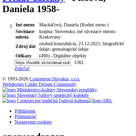
Daniela 1958-
Iné meno
Macháčová, Daniela (Rodné meno )
Súvisiace
krajina: Slovensko; iné súvisiace miesto:
miesta
Krakovany
osobná konzultácia, 23.12.2021; biografické
Zdroj dát
údaje; genealogické údaje
Odkazy
(490) - Digitálne objekty
URL
Zdieľať
© 1993-2026
Cosmotron Slovakia, s.r.o.
Webdesign Calder Design Community
Prihlásenie
Prístupnosť
Nastavenie cookies