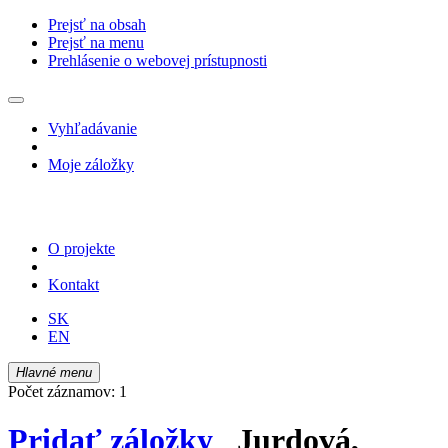
Prejsť na obsah
Prejsť na menu
Prehlásenie o webovej prístupnosti
Vyhľadávanie
Moje záložky
O projekte
Kontakt
SK
EN
Hlavné menu
Počet záznamov: 1
Pridať záložky
Jurdová,