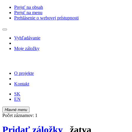
Prejsť na obsah
Prejsť na menu
Prehlásenie o webovej prístupnosti
Vyhľadávanie
Moje záložky
O projekte
Kontakt
SK
EN
Hlavné menu
Počet záznamov: 1
Pridať záložky
žatva