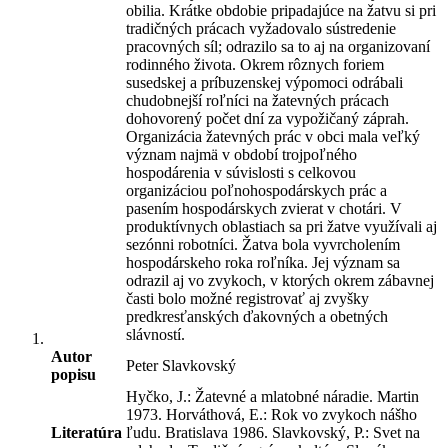
obilia. Krátke obdobie pripadajúce na žatvu si pri
tradičných prácach vyžadovalo sústredenie
pracovných síl; odrazilo sa to aj na organizovaní
rodinného života. Okrem rôznych foriem
susedskej a príbuzenskej výpomoci odrábali
chudobnejší roľníci na žatevných prácach
dohovorený počet dní za vypožičaný záprah.
Organizácia žatevných prác v obci mala veľký
význam najmä v období trojpoľného
hospodárenia v súvislosti s celkovou
organizáciou poľnohospodárskych prác a
pasením hospodárskych zvierat v chotári. V
produktívnych oblastiach sa pri žatve využívali aj
sezónni robotníci. Žatva bola vyvrcholením
hospodárskeho roka roľníka. Jej význam sa
odrazil aj vo zvykoch, v ktorých okrem zábavnej
časti bolo možné registrovať aj zvyšky
predkresťanských ďakovných a obetných
slávností.
Autor
Peter Slavkovský
popisu
Hyčko, J.: Žatevné a mlatobné náradie. Martin
1973. Horváthová, E.: Rok vo zvykoch nášho
Literatúra
ľudu. Bratislava 1986. Slavkovský, P.: Svet na