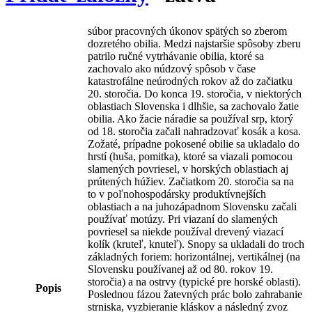
súbor pracovných úkonov spätých so zberom
dozretého obilia. Medzi najstaršie spôsoby zberu
patrilo ručné vytrhávanie obilia, ktoré sa
zachovalo ako núdzový spôsob v čase
katastrofálne neúrodných rokov až do začiatku
20. storočia. Do konca 19. storočia, v niektorých
oblastiach Slovenska i dlhšie, sa zachovalo žatie
obilia. Ako žacie náradie sa používal srp, ktorý
od 18. storočia začali nahradzovať kosák a kosa.
Zožaté, prípadne pokosené obilie sa ukladalo do
hrstí (huša, pomitka), ktoré sa viazali pomocou
slamených povriesel, v horských oblastiach aj
prútených húžiev. Začiatkom 20. storočia sa na
to v poľnohospodársky produktívnejších
oblastiach a na juhozápadnom Slovensku začali
používať motúzy. Pri viazaní do slamených
povriesel sa niekde používal drevený viazací
kolík (kruteľ, knuteľ). Snopy sa ukladali do troch
základných foriem: horizontálnej, vertikálnej (na
Slovensku používanej až od 80. rokov 19.
storočia) a na ostrvy (typické pre horské oblasti).
Popis
Poslednou fázou žatevných prác bolo zahrabanie
strniska, vyzbieranie kláskov a následný zvoz