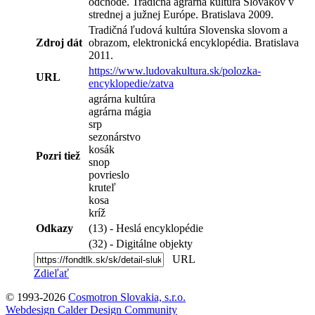
odchode. Tradičná agrárna kultúra Slovákov v
strednej a južnej Európe. Bratislava 2009.
Tradičná ľudová kultúra Slovenska slovom a
Zdroj dát
obrazom, elektronická encyklopédia. Bratislava
2011.
https://www.ludovakultura.sk/polozka-
URL
encyklopedie/zatva
agrárna kultúra
agrárna mágia
srp
sezonárstvo
kosák
Pozri tiež
snop
povrieslo
kruteľ
kosa
kríž
Odkazy
(13) - Heslá encyklopédie
(32) - Digitálne objekty
URL
Zdieľať
© 1993-2026
Cosmotron Slovakia, s.r.o.
Webdesign Calder Design Community