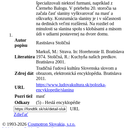
špecializovali niektorí furmani, napríklad z
Čierneho Balogu. V priebehu 20. storočia sa
začala časť slaniny vyškvarovať na masť a
oškvarky. Konzumácia slaniny je i v súčasnosti
na dedinách veľmi rozšírená. Na rozdiel od
minulosti sa slanina spolu s klobásami a mäsom
údi v udiarni postavenej na dvore domu.
Autor
Rastislava Stoličná
popisu
Markuš, M.: Strava. In: Horehronie II. Bratislava
Literatúra
1974. Stoličná, R.: Kuchyňa našich predkov.
Bratislava 2001.
Tradičná ľudová kultúra Slovenska slovom a
Zdroj dát
obrazom, elektronická encyklopédia. Bratislava
2011.
https://www.ludovakultura.sk/polozka-
URL
encyklopedie/slanina
Pozri tiež
masť
Odkazy
(5) - Heslá encyklopédie
URL
Zdieľať
© 1993-2026
Cosmotron Slovakia, s.r.o.