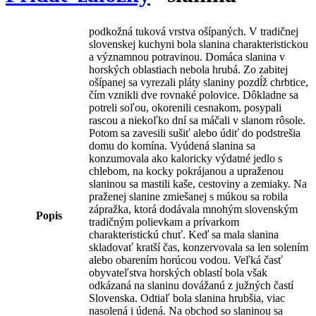
podkožná tuková vrstva ošípaných. V tradičnej
slovenskej kuchyni bola slanina charakteristickou
a významnou potravinou. Domáca slanina v
horských oblastiach nebola hrubá. Zo zabitej
ošípanej sa vyrezali pláty slaniny pozdĺž chrbtice,
čím vznikli dve rovnaké polovice. Dôkladne sa
potreli soľou, okorenili cesnakom, posypali
rascou a niekoľko dní sa máčali v slanom rôsole.
Potom sa zavesili sušiť alebo údiť do podstrešia
domu do komína. Vyúdená slanina sa
konzumovala ako kaloricky výdatné jedlo s
chlebom, na kocky pokrájanou a upraženou
slaninou sa mastili kaše, cestoviny a zemiaky. Na
praženej slanine zmiešanej s múkou sa robila
zápražka, ktorá dodávala mnohým slovenským
Popis
tradičným polievkam a prívarkom
charakteristickú chuť. Keď sa mala slanina
skladovať kratší čas, konzervovala sa len solením
alebo obarením horúcou vodou. Veľká časť
obyvateľstva horských oblastí bola však
odkázaná na slaninu dovážanú z južných častí
Slovenska. Odtiaľ bola slanina hrubšia, viac
nasolená i údená. Na obchod so slaninou sa