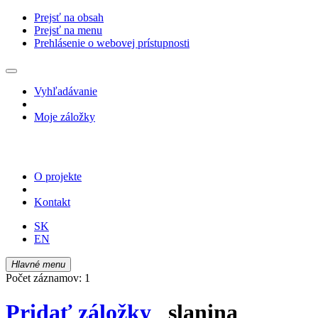
Prejsť na obsah
Prejsť na menu
Prehlásenie o webovej prístupnosti
Vyhľadávanie
Moje záložky
O projekte
Kontakt
SK
EN
Hlavné menu
Počet záznamov: 1
Pridať záložky
slanina