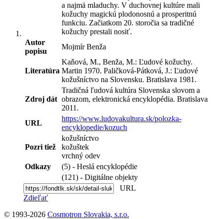
a najmä mladuchy. V duchovnej kultúre mali
kožuchy magickú plodonosnú a prosperitnú
funkciu. Začiatkom 20. storočia sa tradičné
kožuchy prestali nosiť.
Autor
Mojmír Benža
popisu
Kaňová, M., Benža, M.: Ľudové kožuchy.
Literatúra
Martin 1970. Paličková-Pátková, J.: Ľudové
kožušníctvo na Slovensku. Bratislava 1981.
Tradičná ľudová kultúra Slovenska slovom a
Zdroj dát
obrazom, elektronická encyklopédia. Bratislava
2011.
https://www.ludovakultura.sk/polozka-
URL
encyklopedie/kozuch
kožušníctvo
Pozri tiež
kožuštek
vrchný odev
Odkazy
(5) - Heslá encyklopédie
(121) - Digitálne objekty
URL
Zdieľať
© 1993-2026
Cosmotron Slovakia, s.r.o.