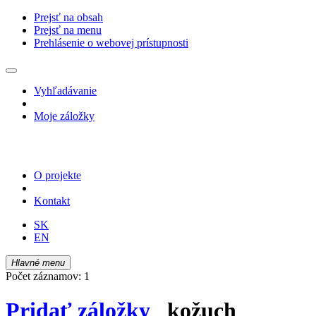
Prejsť na obsah
Prejsť na menu
Prehlásenie o webovej prístupnosti
Vyhľadávanie
Moje záložky
O projekte
Kontakt
SK
EN
Hlavné menu
Počet záznamov: 1
Pridať záložky
kožuch