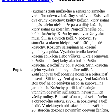
(kudmen) druh mužského a ženského zimného
vrchného odevu z kožušiny s rukávmi. Existovali
dva druhy kožuchov: krátky kožuch, ktorý siahal
do pása alebo niečo niže pása a dlhý kožuch,
ktorý siahal ku kolenám. Najrozšírenejšie boli
krátke kožuchy. Kožuchy nosili viac ženy ako
muži. Šili sa z ovčích koží. V polovici 19.
storočia sa okrem bielych, začali šiť aj hnedé
kožuchy. Kožuchy sa zapínali na kožené
gombíky a pútka. Výzdobu tvorila farebná
kožená aplikácia alebo výšivka. Okraje lemovala
kožušina odlišnej farby ako bola kožušina
kožucha. Z kožušiny bol aj golier. Strih kožucha
Popis
a jeho výzdoba boli regionálne odlišné.
Zohľadňovali tiež pohlavie nositeľa a príležitosť
nosenia. Šili ich vyučení aj nevyučení kožušníci.
Boli buď na objednávku alebo sa kupovali na
jarmokoch. Kožuchy patrili k nákladným
vrchným odevným súčiastkam, nevlastnili ich
všetky rodiny. Boli súčasťou najmä sviatočného
a obradového odevu, zvykli sa požičiavať a tiež
dediť. V niektorých oblastiach boli do začiatku
20. storočia dokonca povinným odevom ženícha,