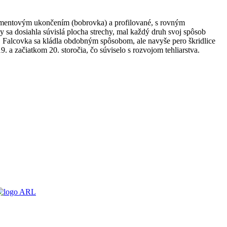
segmentovým ukončením (bobrovka) a profilované, s rovným
y sa dosiahla súvislá plocha strechy, mal každý druh svoj spôsob
e. Falcovka sa kládla obdobným spôsobom, ale navyše pero škridlice
 a začiatkom 20. storočia, čo súviselo s rozvojom tehliarstva.