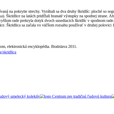
ívaná na pokrytie strechy. Vyrábali sa dva druhy škridlíc: ploché so 
). Škridlice na latách pridŕžali hranaté výstupky na spodnej strane. Ab
o vyššom rade prekryla dotyk dvoch susediacich škridlíc v spodnom rad
e. Škridlica sa začala vo väčšom rozsahu používať v druhej polovici 19.
om, elektronická encyklopédia. Bratislava 2011.
/skridlica