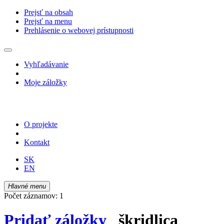
Prejsť na obsah
Prejsť na menu
Prehlásenie o webovej prístupnosti
Vyhľadávanie
Moje záložky
O projekte
Kontakt
SK
EN
Hlavné menu
Počet záznamov: 1
Pridať záložky
škridlica