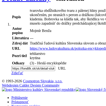
tvarovka obdĺžnikového tvaru z pálenej hliny použ
ukončením, po stranách s perom a drážkou (falcovka
Popis
kladenia. Bobrovka sa kládla tak, aby škridlica v
muselo zapadnúť do drážky predchádzajúcej škridlic
Autor
Mojmír Benža
popisu
Literatúra
---
Zdroj dát
Tradičná ľudová kultúra Slovenska slovom a obraz
URL
https://www.ludovakultura.sk/polozka-encyklopedie
tehliarstvo
Pozri tiež
krytina
Odkazy
(3) - Heslá encyklopédie
URL
Zdieľať
© 1993-2026
Cosmotron Slovakia, s.r.o.
Webdesign Calder Design Community
Prihlásenie
Prístupnosť