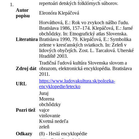
repertoári detských folklórnych súborov.
Autor
Eleonóra Klepáčová
popisu
Horváthová, E.: Rok vo zvykoch nášho ľudu.
Bratislava 1986, 157–174. Klepáčová, E.: Jarné
obchôdzky. In: Etnografický atlas Slovenska.
Literatúra
Bratislava 1990, 79. Klepáčová, E.: Symbolika
zelene v kresťanských sviatkoch. In: Zeleň v
lidových obyčejích. Zost. L. Tarcalová. Uherské
Hradiště 2003.
Tradičná ľudová kultúra Slovenska slovom a
Zdroj dát
obrazom, elektronická encyklopédia. Bratislava
2011.
https://www.ludovakultura.sk/polozka-
URL
encyklopedie/letecko
Juraj
Morena
obchôdzky
Pozri tiež
vajce
vinšovanie
Kvetná nedeľa
zeleň
Odkazy
(8) - Heslá encyklopédie