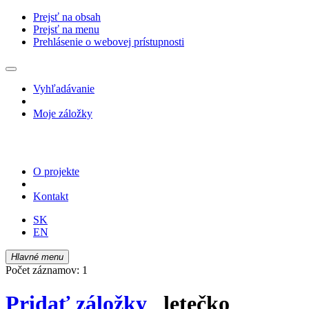
Prejsť na obsah
Prejsť na menu
Prehlásenie o webovej prístupnosti
Vyhľadávanie
Moje záložky
O projekte
Kontakt
SK
EN
Hlavné menu
Počet záznamov: 1
Pridať záložky
letečko