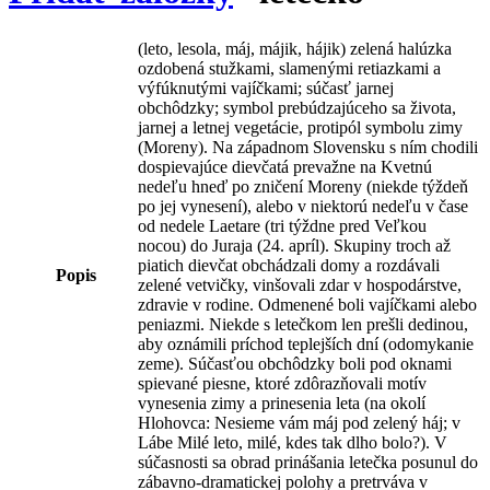
(leto, lesola, máj, májik, hájik) zelená halúzka
ozdobená stužkami, slamenými retiazkami a
výfúknutými vajíčkami; súčasť jarnej
obchôdzky; symbol prebúdzajúceho sa života,
jarnej a letnej vegetácie, protipól symbolu zimy
(Moreny). Na západnom Slovensku s ním chodili
dospievajúce dievčatá prevažne na Kvetnú
nedeľu hneď po zničení Moreny (niekde týždeň
po jej vynesení), alebo v niektorú nedeľu v čase
od nedele Laetare (tri týždne pred Veľkou
nocou) do Juraja (24. apríl). Skupiny troch až
piatich dievčat obchádzali domy a rozdávali
Popis
zelené vetvičky, vinšovali zdar v hospodárstve,
zdravie v rodine. Odmenené boli vajíčkami alebo
peniazmi. Niekde s letečkom len prešli dedinou,
aby oznámili príchod teplejších dní (odomykanie
zeme). Súčasťou obchôdzky boli pod oknami
spievané piesne, ktoré zdôrazňovali motív
vynesenia zimy a prinesenia leta (na okolí
Hlohovca: Nesieme vám máj pod zelený háj; v
Lábe Milé leto, milé, kdes tak dlho bolo?). V
súčasnosti sa obrad prinášania letečka posunul do
zábavno-dramatickej polohy a pretrváva v