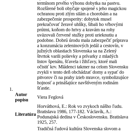
termínom prvého výhonu dobytka na pastvu.
Rozšírené boli obyčaje spojené s jeho magickou
ochranou proti zlým silám a chorobám a na
zabezpečenie prosperity: dobytok musel
prekračovať žeravé uhlíky, šibali ho vŕbovými
prútmi, koňom do hrivy a kravám na rohy
uväzovali červené stužky proti urieknutiu a
podobne. Dobrú úrodu mala zabezpečiť príprava
a konzumácia zeleninových jedál a cestovín, v
južných oblastiach Slovenska sa na Zelený
štvrtok varili polievky a prívarky z mladých
listov špenátu, šťavela i žihľavy, ktoré mali
očistiť krv. Mládenci takmer na celom Slovensku
zvykli v tento deň obchádzať domy a sypať do
pitvorov či na prahy izieb mravce, symbolizujúce
hojnosť a prinášajúce navštíveným rodinám
šťastie.
Autor
Viera Feglová
popisu
Horváthová, E.: Rok vo zvykoch nášho ľudu.
Bratislava 1986, 177-182. Václavík, A.:
Literatúra
Podunajská dedina v Československu. Bratislava
1925, 257.
Tradičná ľudová kultúra Slovenska slovom a