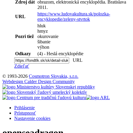
Zdroj dát
obrazom, elektronická encyklopédia. Bratislava
2011.
https://www.ludovakultura.sk/polozka-
URL
encyklopedie/zeleny-stvrtok
hluk
hmyz
Pozri tiež
okurovanie
šibanie
výhon
Odkazy
(4) - Heslá encyklopédie
URL
Zdieľať
© 1993-2026
Cosmotron Slovakia, s.r.o.
Webdesign Calder Design Community
Prihlásenie
Prístupnosť
Nastavenie cookies
openseadragon