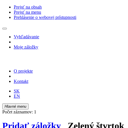
Prejsť na obsah
Prejsť na menu
Prehlásenie o webovej prístupnosti
Vyhľadávanie
Moje záložky
O projekte
Kontakt
SK
EN
Hlavné menu
Počet záznamov: 1
Pridať záložky
Zelený štvrtok