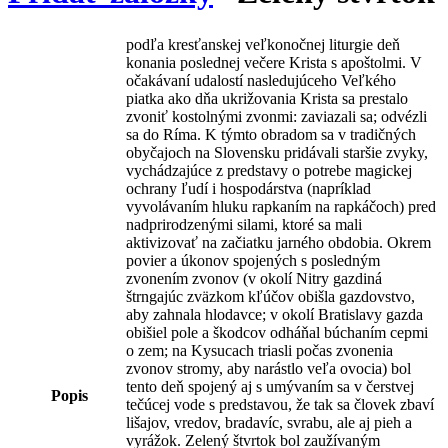
podľa kresťanskej veľkonočnej liturgie deň
konania poslednej večere Krista s apoštolmi. V
očakávaní udalostí nasledujúceho Veľkého
piatka ako dňa ukrižovania Krista sa prestalo
zvoniť kostolnými zvonmi: zaviazali sa; odvézli
sa do Ríma. K týmto obradom sa v tradičných
obyčajoch na Slovensku pridávali staršie zvyky,
vychádzajúce z predstavy o potrebe magickej
ochrany ľudí i hospodárstva (napríklad
vyvolávaním hluku rapkaním na rapkáčoch) pred
nadprirodzenými silami, ktoré sa mali
aktivizovať na začiatku jarného obdobia. Okrem
povier a úkonov spojených s posledným
zvonením zvonov (v okolí Nitry gazdiná
štrngajúc zväzkom kľúčov obišla gazdovstvo,
aby zahnala hlodavce; v okolí Bratislavy gazda
obišiel pole a škodcov odháňal búchaním cepmi
o zem; na Kysucach triasli počas zvonenia
zvonov stromy, aby narástlo veľa ovocia) bol
tento deň spojený aj s umývaním sa v čerstvej
Popis
tečúcej vode s predstavou, že tak sa človek zbaví
lišajov, vredov, bradavíc, svrabu, ale aj pieh a
vyrážok. Zelený štvrtok bol zaužívaným