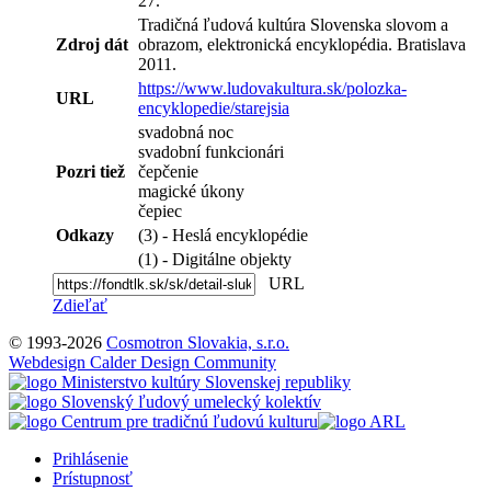
27.
Tradičná ľudová kultúra Slovenska slovom a
Zdroj dát
obrazom, elektronická encyklopédia. Bratislava
2011.
https://www.ludovakultura.sk/polozka-
URL
encyklopedie/starejsia
svadobná noc
svadobní funkcionári
Pozri tiež
čepčenie
magické úkony
čepiec
Odkazy
(3) - Heslá encyklopédie
(1) - Digitálne objekty
URL
Zdieľať
© 1993-2026
Cosmotron Slovakia, s.r.o.
Webdesign Calder Design Community
Prihlásenie
Prístupnosť