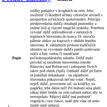
zrážky padajúce v kvapkách na zem. Jeho
osožnosť či škodlivé účinky celoročne súviseli s
prosperitou roľníckych spoločenstiev. Princípy
predpovedania dažďa obsahujú pranostiky a
známe boli aj viaceré magické praktiky. Potrebou
vyvolať dážď odôvodňovali v niektorých
regiónoch Slovenska do konca 19. storočia
pálenie ohňov na kopcoch v období letného
slnovratu. K základným prvkom tradičných
obradov na vyvolanie dažďa patrilo polievanie
oráča a žníc vodou či namáčanie
Popis
poľnohospodárskeho náradia. Dážď malo
privolať aj narušenie mraveniska (okolie
Bánoviec nad Bebravou) i zakopanie živých
rakov pod oblok (Spiš). Oddialiť dážď pri žatve
sa pokúšali riekankami – na západnom
Slovensku prikazovali deťom volať: Neprš,
neprš, dážď, povezieme raž, na koláčky, na
pagáčky, tebe dáme tiež! Pri hrabaní sena platil
zákaz klásť hrable na zem zubami nahor, aby sa
nerozpršalo. Májový dážď mal podnietiť
vegetáciu i rast vlasov, malé deti však od neho
mohli ostať pehavé.