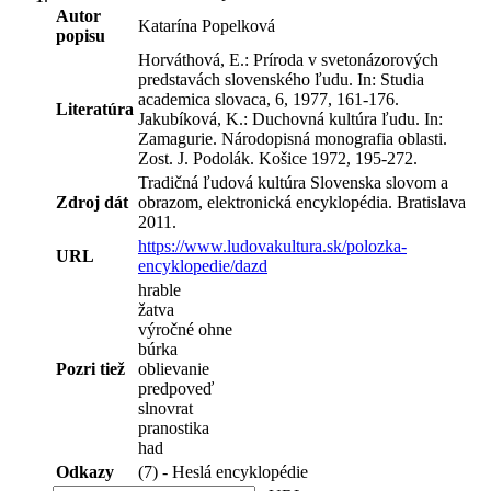
Autor
Katarína Popelková
popisu
Horváthová, E.: Príroda v svetonázorových
predstavách slovenského ľudu. In: Studia
academica slovaca, 6, 1977, 161-176.
Literatúra
Jakubíková, K.: Duchovná kultúra ľudu. In:
Zamagurie. Národopisná monografia oblasti.
Zost. J. Podolák. Košice 1972, 195-272.
Tradičná ľudová kultúra Slovenska slovom a
Zdroj dát
obrazom, elektronická encyklopédia. Bratislava
2011.
https://www.ludovakultura.sk/polozka-
URL
encyklopedie/dazd
hrable
žatva
výročné ohne
búrka
Pozri tiež
oblievanie
predpoveď
slnovrat
pranostika
had
Odkazy
(7) - Heslá encyklopédie