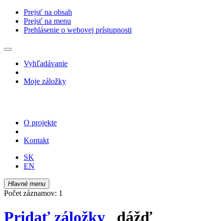
Prejsť na obsah
Prejsť na menu
Prehlásenie o webovej prístupnosti
Vyhľadávanie
Moje záložky
O projekte
Kontakt
SK
EN
Hlavné menu
Počet záznamov: 1
Pridať záložky
dážď