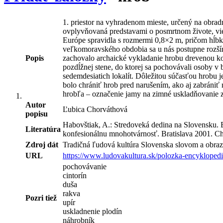
1. priestor na vyhradenom mieste, určený na obra
ovplyvňovaná predstavami o posmrtnom živote, vier
Európe spravidla s rozmermi 0,8×2 m, pričom hĺbk
veľkomoravského obdobia sa u nás postupne rozšíri
Popis
zachovalo archaické vykladanie hrobu drevenou ko
pozdĺžnej stene, do ktorej sa pochovávali osoby v
sedemdesiatich lokalít. Dôležitou súčasťou hrob
bolo chrániť hrob pred narušením, ako aj zabrániť
hrobľa – označenie jamy na zimné uskladňovanie z
Autor
Ľubica Chorváthová
popisu
Habovštiak, A.: Stredoveká dedina na Slovensku. Br
Literatúra
konfesionálnu mnohotvárnosť. Bratislava 2001. Cho
Zdroj dát
Tradičná ľudová kultúra Slovenska slovom a obraz
URL
https://www.ludovakultura.sk/polozka-encyklopedi
pochovávanie
cintorín
duša
rakva
Pozri tiež
upír
uskladnenie plodín
náhrobník