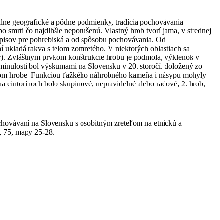
álne geografické a pôdne podmienky, tradícia pochovávania
 smrti čo najdlhšie neporušenú. Vlastný hrob tvorí jama, v strednej
dpisov pre pohrebiská a od spôsobu pochovávania. Od
í ukladá rakva s telom zomretého. V niektorých oblastiach sa
er). Zvláštnym prvkom konštrukcie hrobu je podmola, výklenok v
minulosti bol výskumami na Slovensku v 20. storočí. doložený zo
ochom hrobe. Funkciou ťažkého náhrobného kameňa i násypu mohyly
a cintorínoch bolo skupinové, nepravidelné alebo radové; 2. hrob,
pochovávaní na Slovensku s osobitným zreteľom na etnickú a
0, 75, mapy 25-28.