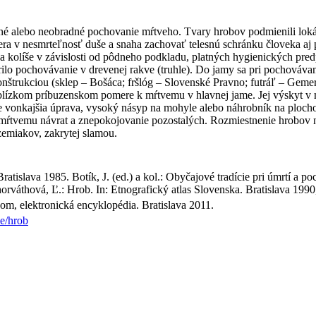
dné alebo neobradné pochovanie mŕtveho. Tvary hrobov podmienili lok
a v nesmrteľnosť duše a snaha zachovať telesnú schránku človeka aj po
a kolíše v závislosti od pôdneho podkladu, platných hygienických pre
lo pochovávanie v drevenej rakve (truhle). Do jamy sa pri pochovávan
nštrukciou (sklep – Bošáca; fršlóg – Slovenské Pravno; futráľ – Gem
 blízkom príbuzenskom pomere k mŕtvemu v hlavnej jame. Jej výskyt v 
u je vonkajšia úprava, vysoký násyp na mohyle alebo náhrobník na pl
 mŕtvemu návrat a znepokojovanie pozostalých. Rozmiestnenie hrobov n
emiakov, zakrytej slamou.
atislava 1985. Botík, J. (ed.) a kol.: Obyčajové tradície pri úmrtí a 
rváthová, Ľ.: Hrob. In: Etnografický atlas Slovenska. Bratislava 199
om, elektronická encyklopédia. Bratislava 2011.
e/hrob