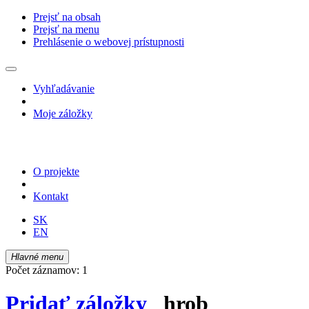
Prejsť na obsah
Prejsť na menu
Prehlásenie o webovej prístupnosti
Vyhľadávanie
Moje záložky
O projekte
Kontakt
SK
EN
Hlavné menu
Počet záznamov: 1
Pridať záložky
hrob