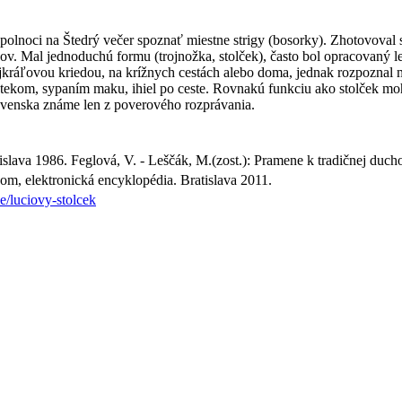
polnoci na Štedrý večer spoznať miestne strigy (bosorky). Zhotovoval
ov. Mal jednoduchú formu (trojnožka, stolček), často bol opracovaný l
ráľovou kriedou, na krížnych cestách alebo doma, jednak rozpoznal mie
útekom, sypaním maku, ihiel po ceste. Rovnakú funkciu ako stolček mo
Slovenska známe len z poverového rozprávania.
lava 1986. Feglová, V. - Leščák, M.(zost.): Pramene k tradičnej ducho
om, elektronická encyklopédia. Bratislava 2011.
e/luciovy-stolcek