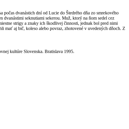
 sa počas dvanástich dní od Lucie do Štedrého dňa zo smrekového
en dvanástimi seknutiami sekerou. Muž, ktorý na ňom sedel cez
stne strigy a znaky ich škodlivej činnosti, jednak bol pred nimi
hli mať aj bič, koleso alebo povraz, zhotovené v uvedených dňoch. Z
vnej kultúre Slovenska. Bratislava 1995.