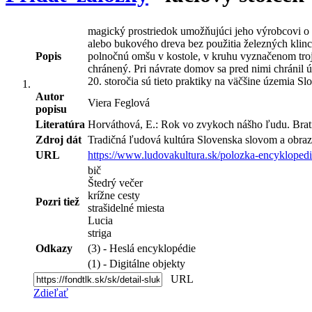
magický prostriedok umožňujúci jeho výrobcovi o 
alebo bukového dreva bez použitia železných klinc
Popis
polnočnú omšu v kostole, v kruhu vyznačenom trojk
chránený. Pri návrate domov sa pred nimi chránil 
20. storočia sú tieto praktiky na väčšine územia 
Autor
Viera Feglová
popisu
Literatúra
Horváthová, E.: Rok vo zvykoch nášho ľudu. Bratis
Zdroj dát
Tradičná ľudová kultúra Slovenska slovom a obraz
URL
https://www.ludovakultura.sk/polozka-encyklopedi
bič
Štedrý večer
krížne cesty
Pozri tiež
strašidelné miesta
Lucia
striga
Odkazy
(3) - Heslá encyklopédie
(1) - Digitálne objekty
URL
Zdieľať