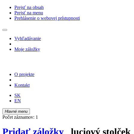
Prejsť na obsah
Prejsť na menu
Prehlásenie o webovej prístupnosti
Vyhľadávanie
Moje záložky
O projekte
Kontakt
SK
EN
Hlavné menu
Počet záznamov: 1
Pridať záložky
luciový stolček