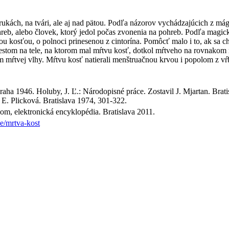
 rukách, na tvári, ale aj nad pätou. Podľa názorov vychádzajúcich z má
hreb, alebo človek, ktorý jedol počas zvonenia na pohreb. Podľa magick
kou kosťou, o polnoci prinesenou z cintorína. Pomôcť malo i to, ak sa c
stom na tele, na ktorom mal mŕtvu kosť, dotkol mŕtveho na rovnakom mie
 mŕtvej vlhy. Mŕtvu kosť natierali menštruačnou krvou i popolom z v
raha 1946. Holuby, J. Ľ.: Národopisné práce. Zostavil J. Mjartan. Brati
a E. Plicková. Bratislava 1974, 301-322.
om, elektronická encyklopédia. Bratislava 2011.
e/mrtva-kost