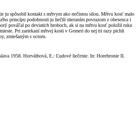
gie ju spôsobil kontakt s mŕtvym ako nečistou silou. Mŕtvu kosť malo
ého princípu podobnosti ju liečili stieraním povrazom z obesenca i
horý pováľal po deviatich hroboch, ak si na mŕtvu kosť položil ruku
ste. Pri zariekaní mŕtvej kosti v Gemeri do nej tri razy pichli
ŕby, zmiešaným s octom.
slava 1958. Horváthová, E.: Ľudové liečenie. In: Horehronie II.