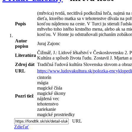
(mŕtvica) tvrdá, necitlivá podkožná hrča, najmä na
dieťa, ktorého matka sa v tehotenstve dívala na po
Popis
kosťou nájdenou na ceste. V Turci ju stierali ľuds
mŕtveho toho istého krstného mena, alebo ak sa mie
kosťou. V Honte ju odstraňovali pichaním zobákom
Autor
Juraj Zajonc
popisu
Čižmář, J.: Lidové lékařství v Československu 2. P
Literatúra
Kultúra a spôsob života ľudu. Zostavil J. Mjartan 
Zdroj dát
Tradičná ľudová kultúra Slovenska slovom a obraz
URL
https://www.ludovakultura.sk/polozka-encyklopedi
cintorín
mágia
magické čísla
magické úkony
Pozri tiež
nájdená vec
tehotenstvo
zariekanie
magické prostriedky
URL
Zdieľať