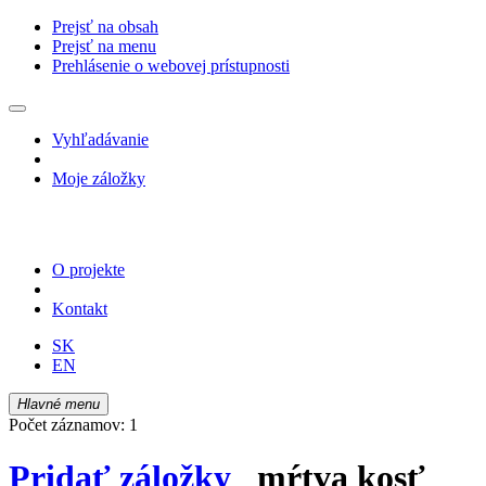
Prejsť na obsah
Prejsť na menu
Prehlásenie o webovej prístupnosti
Vyhľadávanie
Moje záložky
O projekte
Kontakt
SK
EN
Hlavné menu
Počet záznamov: 1
Pridať záložky
mŕtva kosť