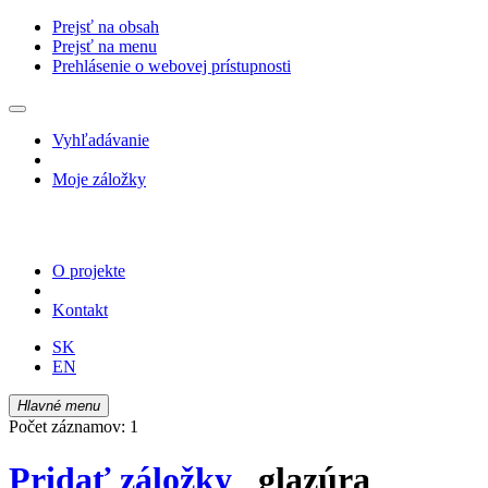
Prejsť na obsah
Prejsť na menu
Prehlásenie o webovej prístupnosti
Vyhľadávanie
Moje záložky
O projekte
Kontakt
SK
EN
Hlavné menu
Počet záznamov: 1
Pridať záložky
glazúra