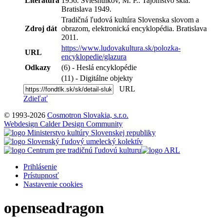
Literatúra
1956. Sviešnuikov, M. P.: Tajomstvo skla.
Bratislava 1949.
Tradičná ľudová kultúra Slovenska slovom a
Zdroj dát
obrazom, elektronická encyklopédia. Bratislava
2011.
https://www.ludovakultura.sk/polozka-
URL
encyklopedie/glazura
Odkazy
(6) - Heslá encyklopédie
(11) - Digitálne objekty
URL
Zdieľať
© 1993-2026
Cosmotron Slovakia, s.r.o.
Webdesign Calder Design Community
Prihlásenie
Prístupnosť
Nastavenie cookies
openseadragon