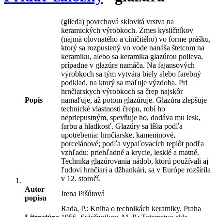
(glieda) povrchová sklovitá vrstva na
keramických výrobkoch. Zmes kysličníkov
(najmä olovnatého a cíničitého) vo forme prášku,
ktorý sa rozpustený vo vode nanáša štetcom na
keramiku, alebo sa keramika glazúrou polieva,
prípadne v glazúre namáča. Na fajansových
výrobkoch sa tým vytvára biely alebo farebný
podklad, na ktorý sa maľuje výzdoba. Pri
hrnčiarskych výrobkoch sa črep najskôr
Popis
namaľuje, až potom glazúruje. Glazúra zlepšuje
technické vlastnosti črepu, robí ho
nepriepustným, spevňuje ho, dodáva mu lesk,
farbu a hladkosť. Glazúry sa líšia podľa
upotrebenia: hrnčiarske, kameninové,
porcelánové; podľa vypaľovacích teplôt podľa
vzhľadu: priehľadné a krycie, lesklé a matné.
Technika glazúrovania nádob, ktorú používali aj
ľudoví hrnčiari a džbankári, sa v Európe rozšírila
v 12. storočí.
Autor
Irena Pišútová
popisu
Rada, P.: Kniha o technikách keramiky. Praha