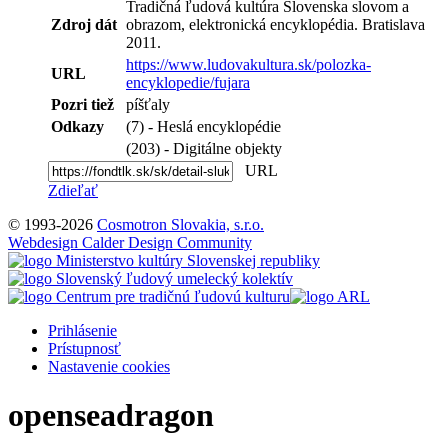
Tradičná ľudová kultúra Slovenska slovom a
Zdroj dát
obrazom, elektronická encyklopédia. Bratislava
2011.
https://www.ludovakultura.sk/polozka-
URL
encyklopedie/fujara
Pozri tiež
píšťaly
Odkazy
(7) - Heslá encyklopédie
(203) - Digitálne objekty
URL
Zdieľať
© 1993-2026
Cosmotron Slovakia, s.r.o.
Webdesign Calder Design Community
Prihlásenie
Prístupnosť
Nastavenie cookies
openseadragon