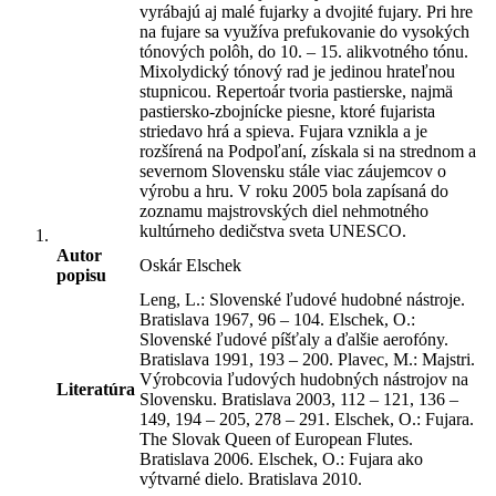
vyrábajú aj malé fujarky a dvojité fujary. Pri hre
na fujare sa využíva prefukovanie do vysokých
tónových polôh, do 10. – 15. alikvotného tónu.
Mixolydický tónový rad je jedinou hrateľnou
stupnicou. Repertoár tvoria pastierske, najmä
pastiersko-zbojnícke piesne, ktoré fujarista
striedavo hrá a spieva. Fujara vznikla a je
rozšírená na Podpoľaní, získala si na strednom a
severnom Slovensku stále viac záujemcov o
výrobu a hru. V roku 2005 bola zapísaná do
zoznamu majstrovských diel nehmotného
kultúrneho dedičstva sveta UNESCO.
Autor
Oskár Elschek
popisu
Leng, L.: Slovenské ľudové hudobné nástroje.
Bratislava 1967, 96 – 104. Elschek, O.:
Slovenské ľudové píšťaly a ďalšie aerofóny.
Bratislava 1991, 193 – 200. Plavec, M.: Majstri.
Výrobcovia ľudových hudobných nástrojov na
Literatúra
Slovensku. Bratislava 2003, 112 – 121, 136 –
149, 194 – 205, 278 – 291. Elschek, O.: Fujara.
The Slovak Queen of European Flutes.
Bratislava 2006. Elschek, O.: Fujara ako
výtvarné dielo. Bratislava 2010.