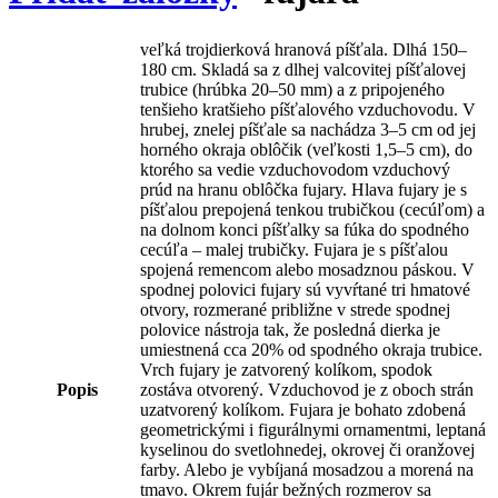
veľká trojdierková hranová píšťala. Dlhá 150–
180 cm. Skladá sa z dlhej valcovitej píšťalovej
trubice (hrúbka 20–50 mm) a z pripojeného
tenšieho kratšieho píšťalového vzduchovodu. V
hrubej, znelej píšťale sa nachádza 3–5 cm od jej
horného okraja oblôčik (veľkosti 1,5–5 cm), do
ktorého sa vedie vzduchovodom vzduchový
prúd na hranu oblôčka fujary. Hlava fujary je s
píšťalou prepojená tenkou trubičkou (cecúľom) a
na dolnom konci píšťalky sa fúka do spodného
cecúľa – malej trubičky. Fujara je s píšťalou
spojená remencom alebo mosadznou páskou. V
spodnej polovici fujary sú vyvŕtané tri hmatové
otvory, rozmerané približne v strede spodnej
polovice nástroja tak, že posledná dierka je
umiestnená cca 20% od spodného okraja trubice.
Vrch fujary je zatvorený kolíkom, spodok
Popis
zostáva otvorený. Vzduchovod je z oboch strán
uzatvorený kolíkom. Fujara je bohato zdobená
geometrickými i figurálnymi ornamentmi, leptaná
kyselinou do svetlohnedej, okrovej či oranžovej
farby. Alebo je vybíjaná mosadzou a morená na
tmavo. Okrem fujár bežných rozmerov sa