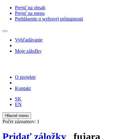
Prejsť na obsah
Prejsť na menu
Prehlásenie o webovej prístupnosti
Vyhľadávanie
Moje záložky
O projekte
Kontakt
SK
EN
Hlavné menu
Počet záznamov: 1
Pridať záložky
fujara