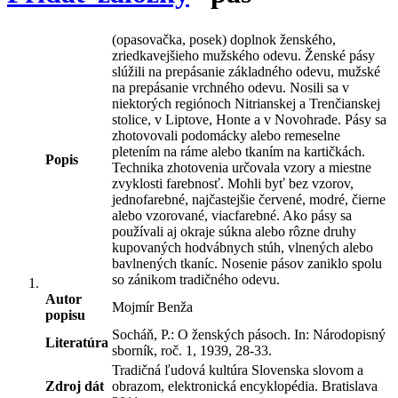
(opasovačka, posek) doplnok ženského,
zriedkavejšieho mužského odevu. Ženské pásy
slúžili na prepásanie základného odevu, mužské
na prepásanie vrchného odevu. Nosili sa v
niektorých regiónoch Nitrianskej a Trenčianskej
stolice, v Liptove, Honte a v Novohrade. Pásy sa
zhotovovali podomácky alebo remeselne
pletením na ráme alebo tkaním na kartičkách.
Popis
Technika zhotovenia určovala vzory a miestne
zvyklosti farebnosť. Mohli byť bez vzorov,
jednofarebné, najčastejšie červené, modré, čierne
alebo vzorované, viacfarebné. Ako pásy sa
používali aj okraje súkna alebo rôzne druhy
kupovaných hodvábnych stúh, vlnených alebo
bavlnených tkaníc. Nosenie pásov zaniklo spolu
so zánikom tradičného odevu.
Autor
Mojmír Benža
popisu
Socháň, P.: O ženských pásoch. In: Národopisný
Literatúra
sborník, roč. 1, 1939, 28-33.
Tradičná ľudová kultúra Slovenska slovom a
Zdroj dát
obrazom, elektronická encyklopédia. Bratislava