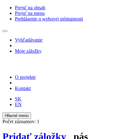
Prejsť na obsah
Prejsť na menu
Prehlásenie o webovej prístupnosti
Vyhľadávanie
Moje záložky
O projekte
Kontakt
SK
EN
Hlavné menu
Počet záznamov: 1
Pridať záložky
pás