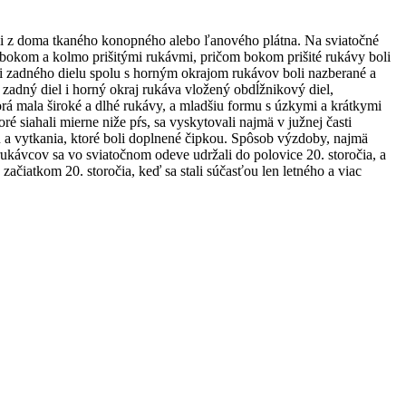
šili z doma tkaného konopného alebo ľanového plátna. Na sviatočné
– s bokom a kolmo prišitými rukávmi, pričom bokom prišité rukávy boli
 i zadného dielu spolu s horným okrajom rukávov boli nazberané a
 zadný diel i horný okraj rukáva vložený obdĺžnikový diel,
orá mala široké a dlhé rukávy, a mladšiu formu s úzkymi a krátkymi
é siahali mierne niže pŕs, sa vyskytovali najmä v južnej časti
a vytkania, ktoré boli doplnené čipkou. Spôsob výzdoby, najmä
y rukávcov sa vo sviatočnom odeve udržali do polovice 20. storočia, a
 začiatkom 20. storočia, keď sa stali súčasťou len letného a viac