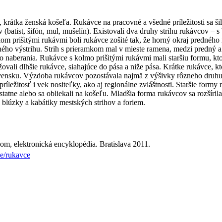
 krátka ženská košeľa. Rukávce na pracovné a všedné príležitosti sa 
ov (batist, šifón, mul, mušelín). Existovali dva druhy strihu rukávcov 
om prišitými rukávmi boli rukávce zošité tak, že horný okraj predného
ného výstrihu. Strih s prieramkom mal v mieste ramena, medzi predný a
o naberania. Rukávce s kolmo prišitými rukávmi mali staršiu formu, kt
vali dlhšie rukávce, siahajúce do pása a niže pása. Krátke rukávce, ktor
vensku. Výzdoba rukávcov pozostávala najmä z výšivky rôzneho druhu 
ríležitosť i vek nositeľky, ako aj regionálne zvláštnosti. Staršie form
statne alebo sa obliekali na košeľu. Mladšia forma rukávcov sa rozšírila
 blúzky a kabátiky mestských strihov a foriem.
om, elektronická encyklopédia. Bratislava 2011.
ie/rukavce