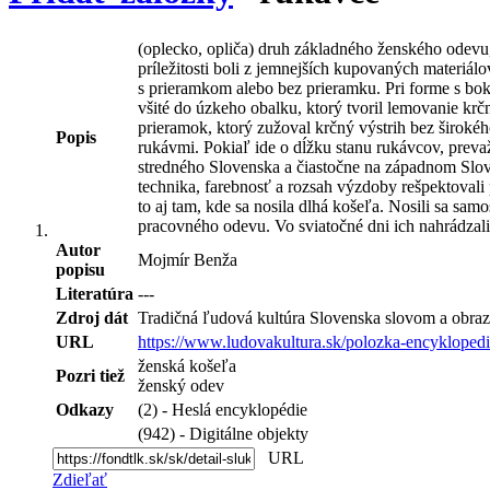
(oplecko, opliča) druh základného ženského odevu,
príležitosti boli z jemnejších kupovaných materiál
s prieramkom alebo bez prieramku. Pri forme s bok
všité do úzkeho obalku, ktorý tvoril lemovanie krč
prieramok, ktorý zužoval krčný výstrih bez širokéh
Popis
rukávmi. Pokiaľ ide o dĺžku stanu rukávcov, prevažo
stredného Slovenska a čiastočne na západnom Slo
technika, farebnosť a rozsah výzdoby rešpektovali p
to aj tam, kde sa nosila dlhá košeľa. Nosili sa samo
pracovného odevu. Vo sviatočné dni ich nahrádzali
Autor
Mojmír Benža
popisu
Literatúra
---
Zdroj dát
Tradičná ľudová kultúra Slovenska slovom a obraz
URL
https://www.ludovakultura.sk/polozka-encykloped
ženská košeľa
Pozri tiež
ženský odev
Odkazy
(2) - Heslá encyklopédie
(942) - Digitálne objekty
URL
Zdieľať