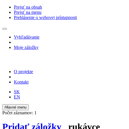
Prejsť na obsah
Prejsť na menu
Prehlásenie o webovej prístupnosti
Vyhľadávanie
Moje záložky
O projekte
Kontakt
SK
EN
Hlavné menu
Počet záznamov: 1
Pridať záložky
rukávce