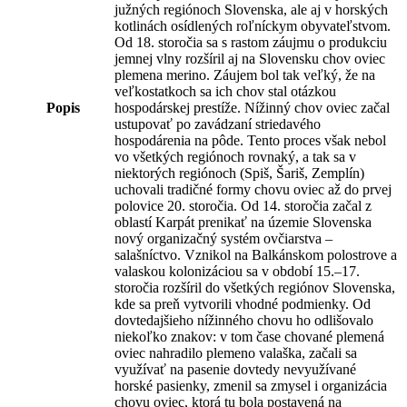
južných regiónoch Slovenska, ale aj v horských
kotlinách osídlených roľníckym obyvateľstvom.
Od 18. storočia sa s rastom záujmu o produkciu
jemnej vlny rozšíril aj na Slovensku chov oviec
plemena merino. Záujem bol tak veľký, že na
veľkostatkoch sa ich chov stal otázkou
Popis
hospodárskej prestíže. Nížinný chov oviec začal
ustupovať po zavádzaní striedavého
hospodárenia na pôde. Tento proces však nebol
vo všetkých regiónoch rovnaký, a tak sa v
niektorých regiónoch (Spiš, Šariš, Zemplín)
uchovali tradičné formy chovu oviec až do prvej
polovice 20. storočia. Od 14. storočia začal z
oblastí Karpát prenikať na územie Slovenska
nový organizačný systém ovčiarstva –
salašníctvo. Vznikol na Balkánskom polostrove a
valaskou kolonizáciou sa v období 15.–17.
storočia rozšíril do všetkých regiónov Slovenska,
kde sa preň vytvorili vhodné podmienky. Od
dovtedajšieho nížinného chovu ho odlišovalo
niekoľko znakov: v tom čase chované plemená
oviec nahradilo plemeno valaška, začali sa
využívať na pasenie dovtedy nevyužívané
horské pasienky, zmenil sa zmysel i organizácia
chovu oviec, ktorá tu bola postavená na