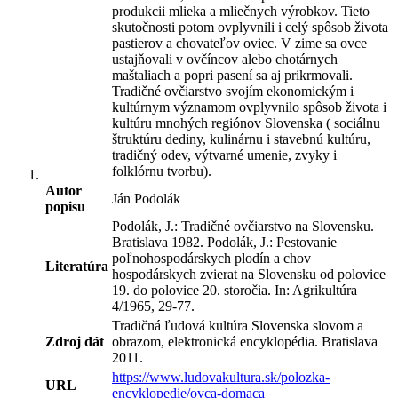
produkcii mlieka a mliečnych výrobkov. Tieto
skutočnosti potom ovplyvnili i celý spôsob života
pastierov a chovateľov oviec. V zime sa ovce
ustajňovali v ovčíncov alebo chotárnych
maštaliach a popri pasení sa aj prikrmovali.
Tradičné ovčiarstvo svojím ekonomickým i
kultúrnym významom ovplyvnilo spôsob života i
kultúru mnohých regiónov Slovenska ( sociálnu
štruktúru dediny, kulinárnu i stavebnú kultúru,
tradičný odev, výtvarné umenie, zvyky i
folklórnu tvorbu).
Autor
Ján Podolák
popisu
Podolák, J.: Tradičné ovčiarstvo na Slovensku.
Bratislava 1982. Podolák, J.: Pestovanie
poľnohospodárskych plodín a chov
Literatúra
hospodárskych zvierat na Slovensku od polovice
19. do polovice 20. storočia. In: Agrikultúra
4/1965, 29-77.
Tradičná ľudová kultúra Slovenska slovom a
Zdroj dát
obrazom, elektronická encyklopédia. Bratislava
2011.
https://www.ludovakultura.sk/polozka-
URL
encyklopedie/ovca-domaca