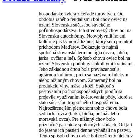
hospodárske zviera z čeľade turovitých. Od
obdobia raného feudalizmu bol chov oviec na
území Slovenska súčasťou súvekého
poľnohospodárstva. Ich stredoveký chov bol na
Slovensku autochtónny. Neovplyvnili ho ani
kultúrne prvky nomádizmus, ktorý sem prenikol
príchodom Maďarov. Dokazuje to najmä
spoločná slovanské terminológia (ovca, jahňa,
jarka, ovčiar a iné). Spôsob chovu oviec bol na
území Slovenska podobný s okolitými krajinami.
Jeho základnou črtou bola previazanosť s
agrárnou kultúrou, preto sa nazýva roľníckym
alebo nížinným chovom. Zameraný bol na
produkciu vlny, mäsa a koží. Spätosť s
pestovaním poľnohospodárskych plodín sa
prejavila využívaním košarovania pôdy, ktoré sa
stalo súčasťou trojpoľného hospodárenia.
Najrozšírenejším plemenom tohto chovu bola
sedliacka ovca (birka, birčia, poľná alebo
moravská ovca). Pre nížinný chov bolo
príznačné pasenie v spoločných stádach. Od jari
do jesene ich pastieri denne vyháňali na pastvu.
Tento spôsob chovu oviec bol rozšírený nielen v