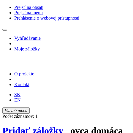
Prejsť na obsah
Prejsť na menu
Prehlásenie o webovej prístupnosti
Vyhľadávanie
Moje záložky
O projekte
Kontakt
SK
EN
Hlavné menu
Počet záznamov: 1
Pridať záložky
ovca domáca