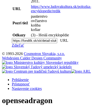
2011.
https://www.ludovakultura.sk/polozka-
URL
encyklopedie/redik
pastierstvo
ovčiarstvo
Pozri tiež
koliba
košiar
Odkazy
(3) - Heslá encyklopédie
URL
Zdieľať
© 1993-2026
Cosmotron Slovakia, s.r.o.
Webdesign Calder Design Community
Prihlásenie
Prístupnosť
Nastavenie cookies
openseadragon