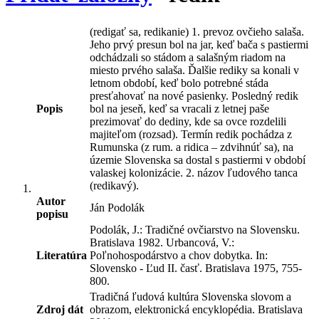
(redigať sa, redikanie) 1. prevoz ovčieho salaša.
Jeho prvý presun bol na jar, keď bača s pastiermi
odchádzali so stádom a salašným riadom na
miesto prvého salaša. Ďalšie rediky sa konali v
letnom období, keď bolo potrebné stáda
presťahovať na nové pasienky. Posledný redik
Popis
bol na jeseň, keď sa vracali z letnej paše
prezimovať do dediny, kde sa ovce rozdelili
majiteľom (rozsad). Termín redik pochádza z
Rumunska (z rum. a ridica – zdvihnúť sa), na
územie Slovenska sa dostal s pastiermi v období
valaskej kolonizácie. 2. názov ľudového tanca
(redikavý).
Autor
Ján Podolák
popisu
Podolák, J.: Tradičné ovčiarstvo na Slovensku.
Bratislava 1982. Urbancová, V.:
Literatúra
Poľnohospodárstvo a chov dobytka. In:
Slovensko - Ľud II. časť. Bratislava 1975, 755-
800.
Tradičná ľudová kultúra Slovenska slovom a
Zdroj dát
obrazom, elektronická encyklopédia. Bratislava