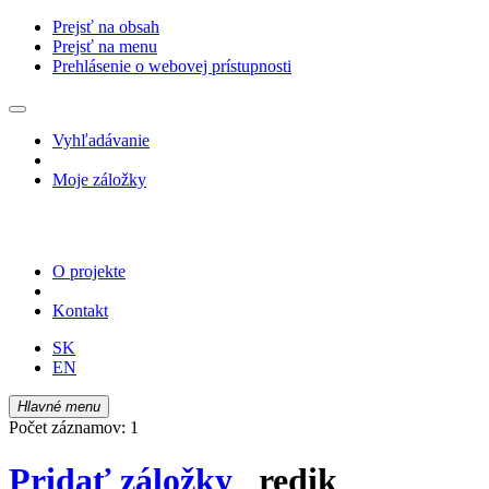
Prejsť na obsah
Prejsť na menu
Prehlásenie o webovej prístupnosti
Vyhľadávanie
Moje záložky
O projekte
Kontakt
SK
EN
Hlavné menu
Počet záznamov: 1
Pridať záložky
redik