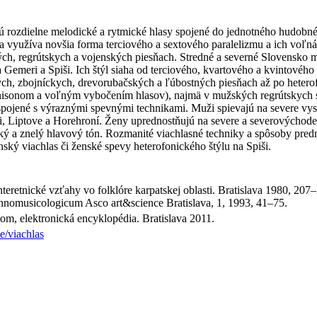
jú rozdielne melodické a rytmické hlasy spojené do jednotného hudobnéh
využíva novšia forma terciového a sextového paralelizmu a ich voľná
h, regrútskych a vojenských piesňach. Stredné a severné Slovensko m
Gemeri a Spiši. Ich štýl siaha od terciového, kvartového a kvintovéh
kych, zbojníckych, drevorubačských a ľúbostných piesňach až po heter
 unisonom a voľným vybočením hlasov), najmä v mužských regrútskych 
ú spojené s výraznými spevnými technikami. Muži spievajú na severe 
Liptove a Horehroní. Ženy uprednostňujú na severe a severovýchode s
 a znelý hlavový tón. Rozmanité viachlasné techniky a spôsoby prednes
ký viachlas či ženské spevy heterofonického štýlu na Spiši.
nteretnické vzťahy vo folklóre karpatskej oblasti. Bratislava 1980, 207
thnomusicologicum Asco art&science Bratislava, 1, 1993, 41–75.
om, elektronická encyklopédia. Bratislava 2011.
e/viachlas