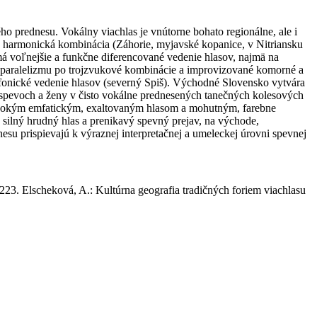
o prednesu. Vokálny viachlas je vnútorne bohato regionálne, ale i
 harmonická kombinácia (Záhorie, myjavské kopanice, v Nitriansku
á voľnejšie a funkčne diferencované vedenie hlasov, najmä na
o paralelizmu po trojzvukové kombinácie a improvizované komorné a
ofonické vedenie hlasov (severný Spiš). Východné Slovensko vytvára
spevoch a ženy v čisto vokálne prednesených tanečných kolesových
vysokým emfatickým, exaltovaným hlasom a mohutným, farebne
ilný hrudný hlas a prenikavý spevný prejav, na východe,
u prispievajú k výraznej interpretačnej a umeleckej úrovni spevnej
–223. Elscheková, A.: Kultúrna geografia tradičných foriem viachlasu