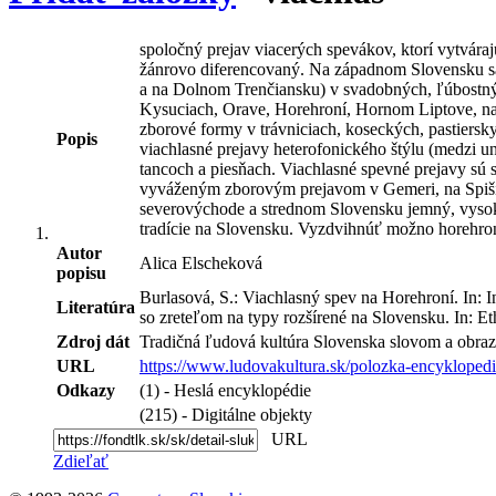
spoločný prejav viacerých spevákov, ktorí vytvára
žánrovo diferencovaný. Na západnom Slovensku sa 
a na Dolnom Trenčiansku) v svadobných, ľúbostnýc
Kysuciach, Orave, Horehroní, Hornom Liptove, na 
zborové formy v trávniciach, koseckých, pastiers
Popis
viachlasné prejavy heterofonického štýlu (medzi
tancoch a piesňach. Viachlasné spevné prejavy s
vyváženým zborovým prejavom v Gemeri, na Spiši, 
severovýchode a strednom Slovensku jemný, vysoký
tradície na Slovensku. Vyzdvihnúť možno horehrons
Autor
Alica Elscheková
popisu
Burlasová, S.: Viachlasný spev na Horehroní. In: I
Literatúra
so zreteľom na typy rozšírené na Slovensku. In: E
Zdroj dát
Tradičná ľudová kultúra Slovenska slovom a obraz
URL
https://www.ludovakultura.sk/polozka-encyklopedi
Odkazy
(1) - Heslá encyklopédie
(215) - Digitálne objekty
URL
Zdieľať