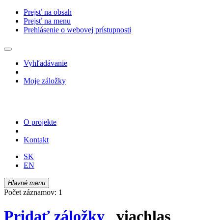
Prejsť na obsah
Prejsť na menu
Prehlásenie o webovej prístupnosti
Vyhľadávanie
Moje záložky
O projekte
Kontakt
SK
EN
Hlavné menu
Počet záznamov: 1
Pridať záložky
viachlas