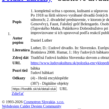
1. kompletná scéna s oponou, kulisami a súpravou 
Po 1918 sa šírili sériovo vyrábané divadlá český
súboroch; 2. divadelné predstavenie, v ktorom je 
Popis
Genovévy), Faust, Falošný gróf Belengardo. Osob
(Tajovského Matka, Palárikovo Dobrodružstvo pri 
improvizovane si ich upravoval podľa reakcií publi
Autor
Daniel Luther
popisu
Luther, D.: Ľudové divadlo. In: Slovensko. Európs
Literatúra
Bratislava 2008. Hamar, J.: Hry ľudových bábkaro
Zdroj dát
Tradičná ľudová kultúra Slovenska slovom a obraz
URL
https://www.ludovakultura.sk/polozka-encykloped
bábka
Pozri tiež
ľudoví bábkari
Odkazy
(4) - Heslá encyklopédie
(387) - Digitálne objekty
URL
Zdieľať
© 1993-2026
Cosmotron Slovakia, s.r.o.
Webdesign Calder Design Community