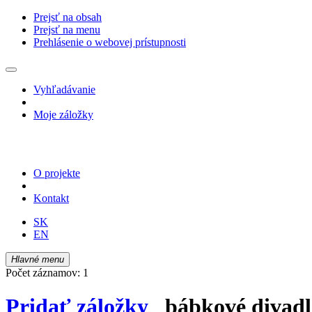
Prejsť na obsah
Prejsť na menu
Prehlásenie o webovej prístupnosti
Vyhľadávanie
Moje záložky
O projekte
Kontakt
SK
EN
Hlavné menu
Počet záznamov: 1
Pridať záložky
bábkové divadl