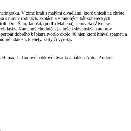
ringotku. V zime hrali s malými divadlami, ktoré uniesli na chrbte.
o sa s nimi v rodinách, školách a v mnohých bábkohereckých
ili: Don Šajn, Jánošík (podľa Mahena), Jenovefa (Život sv.
rob lásky, Kamenný chodníček) a iných slovenských autorov
toár dobrého bábkara tvorilo okolo 40 hier, ktoré hrával spamäti a
rné udalosti, klebety, žarty či výroky.
58. Hamar, J.: Ľudové bábkové divadlo a bábkar Anton Anderle.