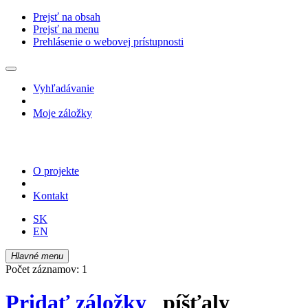
Prejsť na obsah
Prejsť na menu
Prehlásenie o webovej prístupnosti
Vyhľadávanie
Moje záložky
O projekte
Kontakt
SK
EN
Hlavné menu
Počet záznamov: 1
Pridať záložky
píšťaly