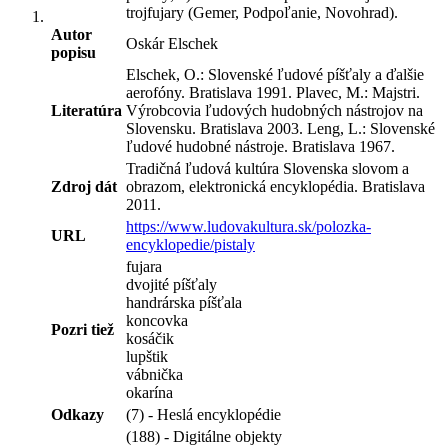
trojfujary (Gemer, Podpoľanie, Novohrad).
Autor
Oskár Elschek
popisu
Elschek, O.: Slovenské ľudové píšťaly a ďalšie
aerofóny. Bratislava 1991. Plavec, M.: Majstri.
Literatúra
Výrobcovia ľudových hudobných nástrojov na
Slovensku. Bratislava 2003. Leng, L.: Slovenské
ľudové hudobné nástroje. Bratislava 1967.
Tradičná ľudová kultúra Slovenska slovom a
Zdroj dát
obrazom, elektronická encyklopédia. Bratislava
2011.
https://www.ludovakultura.sk/polozka-
URL
encyklopedie/pistaly
fujara
dvojité píšťaly
handrárska píšťala
koncovka
Pozri tiež
kosáčik
lupštik
vábnička
okarína
Odkazy
(7) - Heslá encyklopédie
(188) - Digitálne objekty