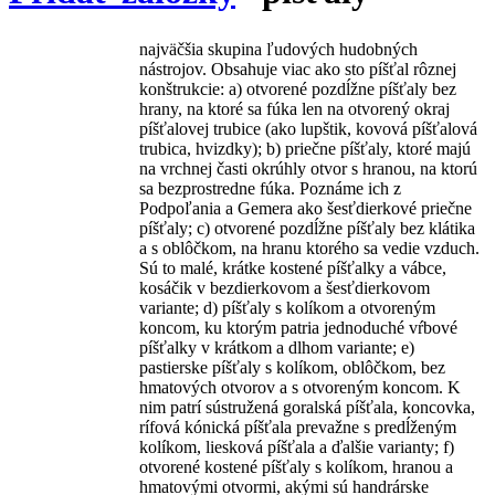
najväčšia skupina ľudových hudobných
nástrojov. Obsahuje viac ako sto píšťal rôznej
konštrukcie: a) otvorené pozdĺžne píšťaly bez
hrany, na ktoré sa fúka len na otvorený okraj
píšťalovej trubice (ako lupštik, kovová píšťalová
trubica, hvizdky); b) priečne píšťaly, ktoré majú
na vrchnej časti okrúhly otvor s hranou, na ktorú
sa bezprostredne fúka. Poznáme ich z
Podpoľania a Gemera ako šesťdierkové priečne
píšťaly; c) otvorené pozdĺžne píšťaly bez klátika
a s oblôčkom, na hranu ktorého sa vedie vzduch.
Sú to malé, krátke kostené píšťalky a vábce,
kosáčik v bezdierkovom a šesťdierkovom
variante; d) píšťaly s kolíkom a otvoreným
koncom, ku ktorým patria jednoduché vŕbové
píšťalky v krátkom a dlhom variante; e)
pastierske píšťaly s kolíkom, oblôčkom, bez
hmatových otvorov a s otvoreným koncom. K
nim patrí sústružená goralská píšťala, koncovka,
rífová kónická píšťala prevažne s predĺženým
kolíkom, liesková píšťala a ďalšie varianty; f)
otvorené kostené píšťaly s kolíkom, hranou a
hmatovými otvormi, akými sú handrárske