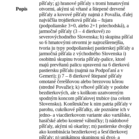
píšťaly; g) hranové píšťaly s tromi hmatovými
Popis
otvormi, akými sú vŕtané a štiepené drevené
píšťaly a kovové píšťaly najmä z Považia, ďalej
najväčšia trojdierková píšťala – fujara
(podpolianske 3+0, alebo 2+1 priechodská), a
jarmočné píšťaly (3 – 4 dierkové) zo
severovýchodného Slovenska; h) skupina píšťal
so 6 hmatovými otvormi je najrozšírenejšia,
tvoria ju typy podpolianskej pastierskej píšťaly a
jarmočná píšťala z východného Slovenska i)
osobitnú skupinu tvoria píšťaly-palice, ktoré
majú prevŕtanú palicu upravenú na 6 dierkovú
pastiersku píšťalu (najmä na Podpoľaní a v
Gemeri); j) 7 – 8 dierkové štiepané píšťaly
omotané čerešňovou alebo brezovou kôrou
(stredné Považie); k) vŕbové píšťaly v podobe
bezdierkových, ale s kolíkom uzatvoreným
spodným koncom píšťalovej trubice (na celom
Slovensku). Konštrukčne k nim patria píšťaly v
parohu, cukríkové píšťalky, ale poznáme ich v
jedno- a viacdierkovom variante ako vartášske,
hasičské alebo kostené vábničky; l) nádobové
píšťaly, akými sú okaríny; m) pastierske dvojky
ako kombinácia bezdierkovej a šesťdierkovej
píšťaly; n) unikátnou skupinou sú dvoj- a