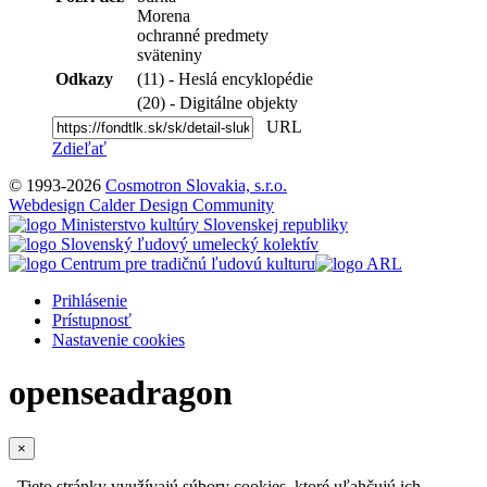
Morena
ochranné predmety
sväteniny
Odkazy
(11) - Heslá encyklopédie
(20) - Digitálne objekty
URL
Zdieľať
© 1993-2026
Cosmotron Slovakia, s.r.o.
Webdesign Calder Design Community
Prihlásenie
Prístupnosť
Nastavenie cookies
openseadragon
×
Tieto stránky využívajú súbory cookies, ktoré uľahčujú ich