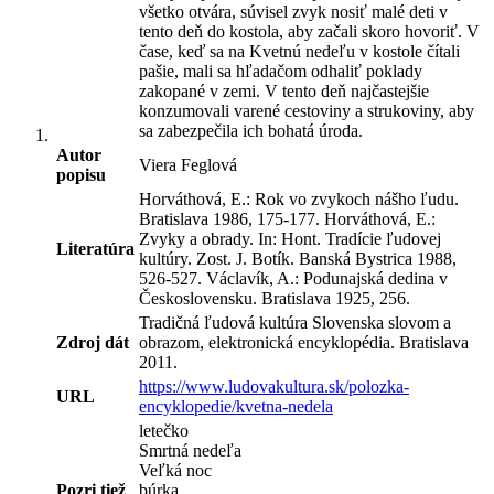
všetko otvára, súvisel zvyk nosiť malé deti v
tento deň do kostola, aby začali skoro hovoriť. V
čase, keď sa na Kvetnú nedeľu v kostole čítali
pašie, mali sa hľadačom odhaliť poklady
zakopané v zemi. V tento deň najčastejšie
konzumovali varené cestoviny a strukoviny, aby
sa zabezpečila ich bohatá úroda.
Autor
Viera Feglová
popisu
Horváthová, E.: Rok vo zvykoch nášho ľudu.
Bratislava 1986, 175-177. Horváthová, E.:
Zvyky a obrady. In: Hont. Tradície ľudovej
Literatúra
kultúry. Zost. J. Botík. Banská Bystrica 1988,
526-527. Václavík, A.: Podunajská dedina v
Československu. Bratislava 1925, 256.
Tradičná ľudová kultúra Slovenska slovom a
Zdroj dát
obrazom, elektronická encyklopédia. Bratislava
2011.
https://www.ludovakultura.sk/polozka-
URL
encyklopedie/kvetna-nedela
letečko
Smrtná nedeľa
Veľká noc
Pozri tiež
búrka