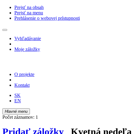
Prejsť na obsah
Prejsť na menu
Prehlásenie o webovej prístupnosti
Vyhľadávanie
Moje záložky
O projekte
Kontakt
SK
EN
Hlavné menu
Počet záznamov: 1
Pridať záložky
Kvetná nedeľa