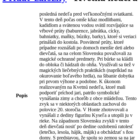
posledná nedeľa pred veľkonočnými sviatkami.
V tento deň počas omše kňaz modlitbami,
kadidlom a svätenou vodou svätil rozvíjajúce sa
vŕbové prúty (baburence, jabrátka, cícky,
bahniatky, maňky, búziky, barky), ktoré si veriaci
prinášali do kostola. Posvätené prúty, ktoré
prípadne roznášali po domoch menšie deti alebo
dievčatá, sa na celom Slovensku považovali za
magické ochranné predmety. Pri búrke sa kládli
do obloka či hádzali do ohňa. Využívali sa tiež v
magických liečebných praktikách (napríklad na
okurovanie boľavého hrdla), na šibanie dobytka
pri prvom výhone a podobne. K úkonom
realizovaným na Kvetnú nedeľu, ktoré mali
podporiť príchod jari, patrilo symbolické
Popis
vynášania zimy a chorôb z obce mládežou. Tento
zvyk sa v niektorých oblastiach zachoval do
polovice 20. storočia. V Honte zhotovovali a
vynášali z dediny figurínu Kyseľa a utopili ju v
rieke. Na západnom Slovensku zvykli v tento
deň dievčatá nosiť po dedine ozdobenú ratolesť
(letečko, lesola, hájik, májik) a obchádzať s ňou
domy. S predstavou, že spolu so zemou sa na jar