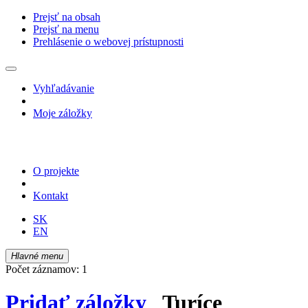
Prejsť na obsah
Prejsť na menu
Prehlásenie o webovej prístupnosti
Vyhľadávanie
Moje záložky
O projekte
Kontakt
SK
EN
Hlavné menu
Počet záznamov: 1
Pridať záložky
Turíce