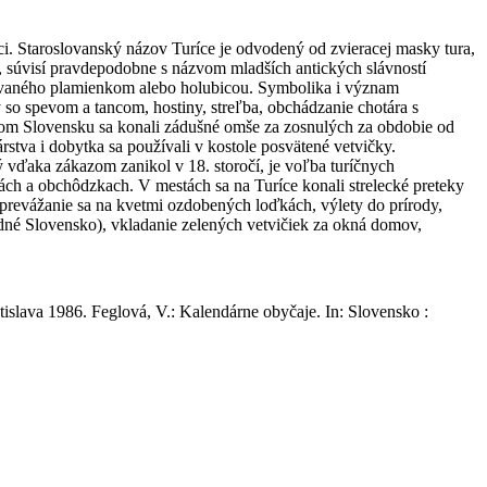
ci. Staroslovanský názov Turíce je odvodený od zvieracej masky tura,
súvisí pravdepodobne s názvom mladších antických slávností
rňovaného plamienkom alebo holubicou. Symbolika i význam
vy so spevom a tancom, hostiny, streľba, obchádzanie chotára s
nom Slovensku sa konali zádušné omše za zosnulých za obdobie od
rstva i dobytka sa používali v kostole posvätené vetvičky.
rý vďaka zákazom zanikol v 18. storočí, je voľba turíčnych
ách a obchôdzkach. V mestách sa na Turíce konali strelecké preteky
, prevážanie sa na kvetmi ozdobených loďkách, výlety do prírody,
redné Slovensko), vkladanie zelených vetvičiek za okná domov,
islava 1986. Feglová, V.: Kalendárne obyčaje. In: Slovensko :