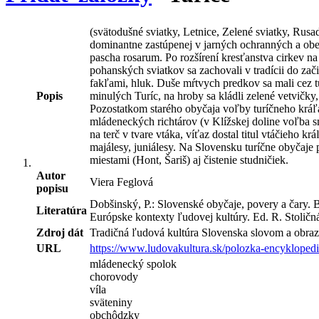
(svätodušné sviatky, Letnice, Zelené sviatky, Rus
dominantne zastúpenej v jarných ochranných a ob
pascha rosarum. Po rozšírení kresťanstva cirkev 
pohanských sviatkov sa zachovali v tradícii do zači
fakľami, hluk. Duše mŕtvych predkov sa mali cez
Popis
minulých Turíc, na hroby sa kládli zelené vetvičky
Pozostatkom starého obyčaja voľby turíčneho kráľa 
mládeneckých richtárov (v Klížskej doline voľba s
na terč v tvare vtáka, víťaz dostal titul vtáčieho
majálesy, juniálesy. Na Slovensku turíčne obyčaje 
miestami (Hont, Šariš) aj čistenie studničiek.
Autor
Viera Feglová
popisu
Dobšinský, P.: Slovenské obyčaje, povery a čary. 
Literatúra
Európske kontexty ľudovej kultúry. Ed. R. Stoličn
Zdroj dát
Tradičná ľudová kultúra Slovenska slovom a obraz
URL
https://www.ludovakultura.sk/polozka-encyklopedie
mládenecký spolok
chorovody
víla
sväteniny
obchôdzky