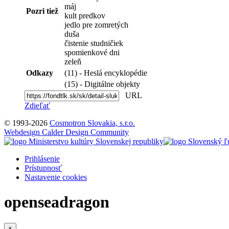
máj
Pozri tiež
kult predkov
jedlo pre zomretých
duša
čistenie studničiek
spomienkové dni
zeleň
Odkazy
(11) - Heslá encyklopédie
(15) - Digitálne objekty
URL
Zdieľať
© 1993-2026
Cosmotron Slovakia, s.r.o.
Webdesign Calder Design Community
Prihlásenie
Prístupnosť
Nastavenie cookies
openseadragon
×