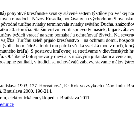
adlá) pohyblivé kresťanské sviatky slávené sedem týždňov po Veľkej no
etných obradoch. Názov Rusadlá, používaný na východnom Slovensku, 
na pôvodné turíčne sviatky terminovala sviatky svätého Ducha, znázo
atku 20. storočia. Staršiu vrstvu tvorili sprievody masiek, bujaré zába
 turíčny týždeň vracať na zem pomáhať a ochraňovať živých. Na sever
, vajíčka. Turíčnu zeleň prijalo kresťanstvo – na ochranu domu, hospodá
(volila ho mládež a tri dni mu patrila všetka svetská moc v obci), kto
mutného kráľa). S postavou kráľovnej sa stretávame v dievčenských hr
 kráľa. Obľúbené boli sprievody dievčat s ružovými girlandami a vencami
postupne zanikali, v tradícii sa uchovávajú zábavy, stavanie májov (st
Bratislava 1993, 127. Horváthová, E.: Rok vo zvykoch nášho ľudu. Brat
á. Bratislava 2000, 190-214.
om, elektronická encyklopédia. Bratislava 2011.
/turice