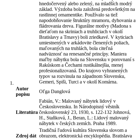
hnedočervený alebo zelený, na mladších modrý
základ. Výzdoba bola založená predovšetkým na
rastlinnej ornamentike. Používalo sa tiež
napodobňovanie štruktúry mramoru, dyhovania a
fládrovania dreva. Figurálne motívy (Madona s
dieťaťom na skriniach a truhliciach v okolí
Bratislavy a Trnavy) boli zriedkavé. V kyticiach
umiestnených v arkádovite členených poliach,
maľovaných na truhlách, bola citeľná
nadväznosť na renesančné princípy. Maniera
maľby nábytku bola na Slovensku v porovnaní s
Rakúskom a Čechami rustikálnejšia, menej
profesionalizovaná. Do krajovo vyhranených
typov sa rozvinula na západnom Slovensku,
Gemeri, Spiši, Turci a v okolí Komárna.
Autor
Oľga Danglová
popisu
Fabián, V.: Malovaný nábytek lidový v
Československu. In Národopisný věstník
Literatúra
československý 23, 1930, s. 122-132 Johnová,
H., Staňková, J., Beran, L.: Lidový malovaný
nábytek v českých zemích. Praha 1989.
Tradičná ľudová kultúra Slovenska slovom a
Zdroj dát
obrazom, elektronická encyklopédia. Bratislava