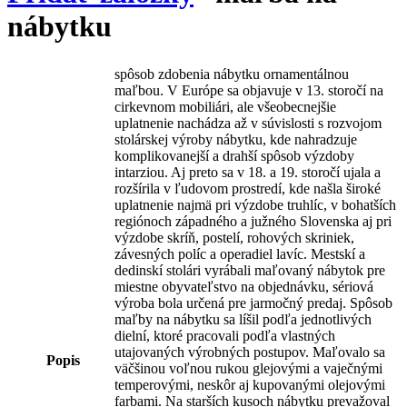
nábytku
spôsob zdobenia nábytku ornamentálnou
maľbou. V Európe sa objavuje v 13. storočí na
cirkevnom mobiliári, ale všeobecnejšie
uplatnenie nachádza až v súvislosti s rozvojom
stolárskej výroby nábytku, kde nahradzuje
komplikovanejší a drahší spôsob výzdoby
intarziou. Aj preto sa v 18. a 19. storočí ujala a
rozšírila v ľudovom prostredí, kde našla široké
uplatnenie najmä pri výzdobe truhlíc, v bohatších
regiónoch západného a južného Slovenska aj pri
výzdobe skríň, postelí, rohových skriniek,
závesných políc a operadiel lavíc. Mestskí a
dedinskí stolári vyrábali maľovaný nábytok pre
miestne obyvateľstvo na objednávku, sériová
výroba bola určená pre jarmočný predaj. Spôsob
maľby na nábytku sa líšil podľa jednotlivých
dielní, ktoré pracovali podľa vlastných
utajovaných výrobných postupov. Maľovalo sa
Popis
väčšinou voľnou rukou glejovými a vaječnými
temperovými, neskôr aj kupovanými olejovými
farbami. Na starších kusoch nábytku prevažoval