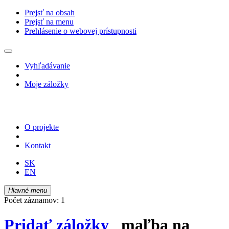
Prejsť na obsah
Prejsť na menu
Prehlásenie o webovej prístupnosti
Vyhľadávanie
Moje záložky
O projekte
Kontakt
SK
EN
Hlavné menu
Počet záznamov: 1
Pridať záložky
maľba na