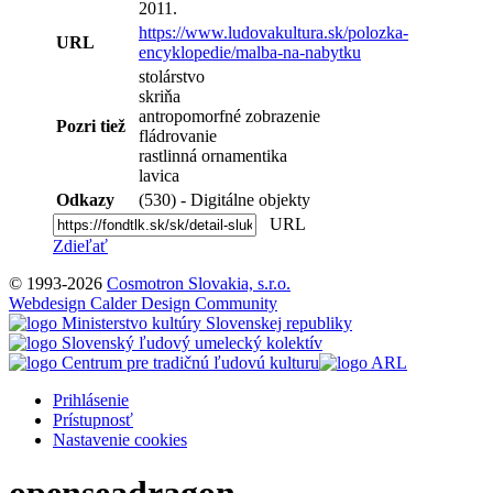
2011.
https://www.ludovakultura.sk/polozka-
URL
encyklopedie/malba-na-nabytku
stolárstvo
skriňa
antropomorfné zobrazenie
Pozri tiež
fládrovanie
rastlinná ornamentika
lavica
Odkazy
(530) - Digitálne objekty
URL
Zdieľať
© 1993-2026
Cosmotron Slovakia, s.r.o.
Webdesign Calder Design Community
Prihlásenie
Prístupnosť
Nastavenie cookies