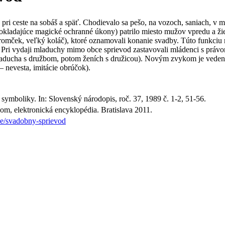
 pri ceste na sobáš a späť. Chodievalo sa pešo, na vozoch, saniach, v
okladajúce magické ochranné úkony) patrilo miesto mužov vpredu a žie
tromček, veľký koláč), ktoré oznamovali konanie svadby. Túto funkciu m
Pri vydaji mladuchy mimo obce sprievod zastavovali mládenci s právom
mladucha s družbom, potom ženích s družicou). Novým zvykom je vedeni
 nevesta, imitácie obrúčok).
ymboliky. In: Slovenský národopis, roč. 37, 1989 č. 1-2, 51-56.
om, elektronická encyklopédia. Bratislava 2011.
ie/svadobny-sprievod