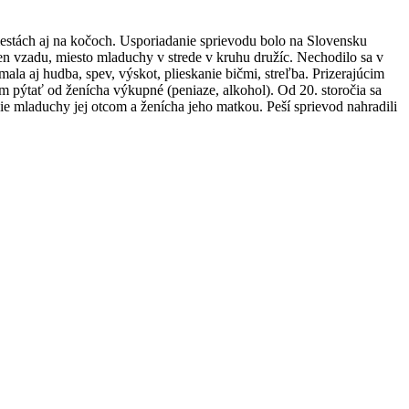
 mestách aj na kočoch. Usporiadanie sprievodu bolo na Slovensku
n vzadu, miesto mladuchy v strede v kruhu družíc. Nechodilo sa v
ala aj hudba, spev, výskot, plieskanie bičmi, streľba. Prizerajúcim
 pýtať od ženícha výkupné (peniaze, alkohol). Od 20. storočia sa
e mladuchy jej otcom a ženícha jeho matkou. Peší sprievod nahradili