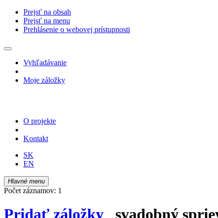
Prejsť na obsah
Prejsť na menu
Prehlásenie o webovej prístupnosti
Vyhľadávanie
Moje záložky
O projekte
Kontakt
SK
EN
Hlavné menu
Počet záznamov: 1
Pridať záložky
svadobný sprie