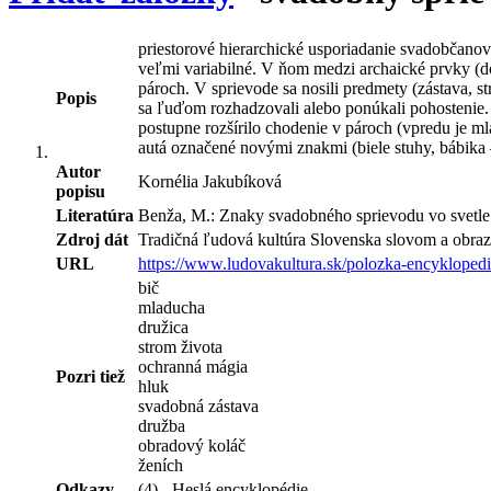
priestorové hierarchické usporiadanie svadobčanov
veľmi variabilné. V ňom medzi archaické prvky (d
pároch. V sprievode sa nosili predmety (zástava, s
Popis
sa ľuďom rozhadzovali alebo ponúkali pohostenie. 
postupne rozšírilo chodenie v pároch (vpredu je 
autá označené novými znakmi (biele stuhy, bábika –
Autor
Kornélia Jakubíková
popisu
Literatúra
Benža, M.: Znaky svadobného sprievodu vo svetle s
Zdroj dát
Tradičná ľudová kultúra Slovenska slovom a obraz
URL
https://www.ludovakultura.sk/polozka-encykloped
bič
mladucha
družica
strom života
ochranná mágia
Pozri tiež
hluk
svadobná zástava
družba
obradový koláč
ženích
Odkazy
(4) - Heslá encyklopédie