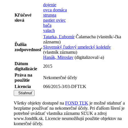
dojenie
ovca domáca
Kľúčové
strunga
slová
pastier oviec
bača
valach
Tatarka, Ľubomír
Čalamacha (vlastník/-čka
záznamu)
Ďalšia
Slovenský ľudový umelecký kolektív
zodpovednosť
(vlastník záznamu)
Hanák, Miroslav
(digitalizoval/-a)
Dátum
2015
digitalizácie
Práva na
Nekomerčné účely
použitie
Licencia
066/2015-3/03-DFTĽK
Stiahnuť
Všetky objekty dostupné na
FOND TĽK
je možné stiahnuť a
bezplatne používať na nekomerčné účely. Pri ďalšom šírení je
potrebné uvádzať vlastníka záznamu SĽUK a zdroj
www.fondtlk.sk. Licencie neumožňujú použitie objektov na
komerčné účely.