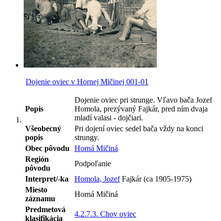
Dojenie oviec v Hornej Mičinej 001-01
Dojenie oviec pri strunge. Vľavo bača Jozef
Popis
Homola, prezývaný Fajkár, pred ním dvaja
mladí valasi - dojčiari.
Všeobecný
Pri dojení oviec sedel bača vždy na konci
popis
strungy.
Obec pôvodu
Horná Mičiná
Región
Podpoľanie
pôvodu
Interpret/-ka
Homola, Jozef
Fajkár (ca 1905-1975)
Miesto
Horná Mičiná
záznamu
Predmetová
4.2.7.3. Chov oviec
klasifikácia