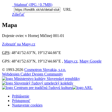
Stiahnuť (JPG / 0.7MB)
URL
Zdieľať
Mapa
Dojenie oviec v Hornej Mičinej 001-01
Zobraziť na Mapy.cz
GPS
:
48°41'52.63"N
,
19°12'44.66"E
GPS: 48°41'52.63"N, 19°12'44.66"E ,
Mapy.cz
,
Mapy Google
© 1993-2026
Cosmotron Slovakia, s.r.o.
Webdesign Calder Design Community
Prihlásenie
Prístupnosť
Nastavenie cookies