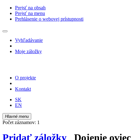
Prejsť na obsah
Prejsť na menu
Prehlásenie o webovej prístupnosti
Vyhľadávanie
Moje záložky
O projekte
Kontakt
SK
EN
Hlavné menu
Počet záznamov: 1
Pridať záložky
Dojenie oviec