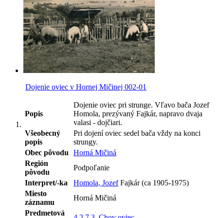
Dojenie oviec v Hornej Mičinej 002-01
Dojenie oviec pri strunge. Vľavo bača Jozef
Popis
Homola, prezývaný Fajkár, napravo dvaja
valasi - dojčiari.
Všeobecný
Pri dojení oviec sedel bača vždy na konci
popis
strungy.
Obec pôvodu
Horná Mičiná
Región
Podpoľanie
pôvodu
Interpret/-ka
Homola, Jozef
Fajkár (ca 1905-1975)
Miesto
Horná Mičiná
záznamu
Predmetová
4.2.7.3. Chov oviec