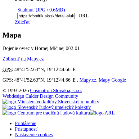
Stiahnuť (JPG / 0.6MB)
URL
Zdieľať
Mapa
Dojenie oviec v Hornej Mičinej 002-01
Zobraziť na Mapy.cz
GPS
:
48°41'52.63"N
,
19°12'44.66"E
GPS: 48°41'52.63"N, 19°12'44.66"E ,
Mapy.cz
,
Mapy Google
© 1993-2026
Cosmotron Slovakia, s.r.o.
Webdesign Calder Design Community
Prihlásenie
Prístupnosť
Nastavenie cookies