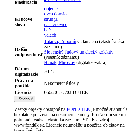
klasifikácia
dojenie
ovca domáca
Kľúčové
strunga
slová
pastier oviec
bača
valach
Tatarka, Ľubomír
Čalamacha (vlastník/-čka
záznamu)
Ďalšia
Slovenský ľudový umelecký kolektív
zodpovednosť
(vlastník záznamu)
Hanák, Miroslav
(digitalizoval/-a)
Dátum
2015
digitalizácie
Práva na
Nekomerčné účely
použitie
Licencia
066/2015-3/03-DFTĽK
Stiahnuť
Všetky objekty dostupné na
FOND TĽK
je možné stiahnuť a
bezplatne používať na nekomerčné účely. Pri ďalšom šírení je
potrebné uvádzať vlastníka záznamu SĽUK a zdroj
www.fondtlk.sk. Licencie neumožňujú použitie objektov na
komerčné účely.