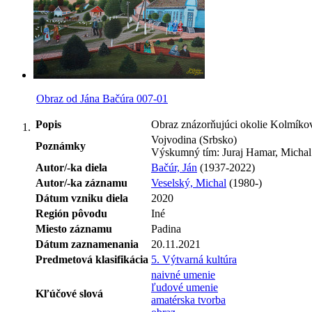
Obraz od Jána Bačúra 007-01
Popis
Obraz znázorňujúci okolie Kolmíkov
Vojvodina (Srbsko)
Poznámky
Výskumný tím: Juraj Hamar, Michal
Autor/-ka diela
Bačúr, Ján
(1937-2022)
Autor/-ka záznamu
Veselský, Michal
(1980-)
Dátum vzniku diela
2020
Región pôvodu
Iné
Miesto záznamu
Padina
Dátum zaznamenania
20.11.2021
Predmetová klasifikácia
5. Výtvarná kultúra
naivné umenie
ľudové umenie
Kľúčové slová
amatérska tvorba