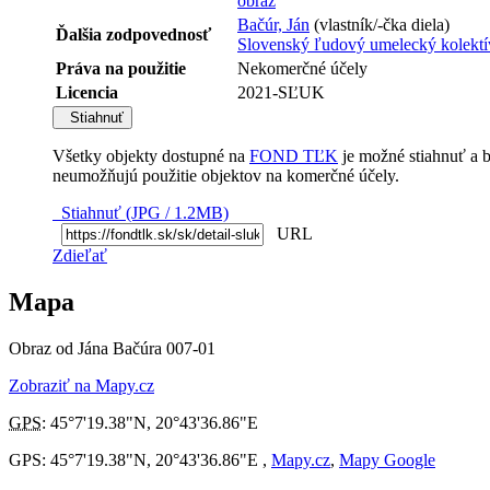
obraz
Bačúr, Ján
(vlastník/-čka diela)
Ďalšia zodpovednosť
Slovenský ľudový umelecký kolektí
Práva na použitie
Nekomerčné účely
Licencia
2021-SĽUK
Stiahnuť
Všetky objekty dostupné na
FOND TĽK
je možné stiahnuť a 
neumožňujú použitie objektov na komerčné účely.
Stiahnuť (JPG / 1.2MB)
URL
Zdieľať
Mapa
Obraz od Jána Bačúra 007-01
Zobraziť na Mapy.cz
GPS
:
45°7'19.38"N
,
20°43'36.86"E
GPS: 45°7'19.38"N, 20°43'36.86"E ,
Mapy.cz
,
Mapy Google