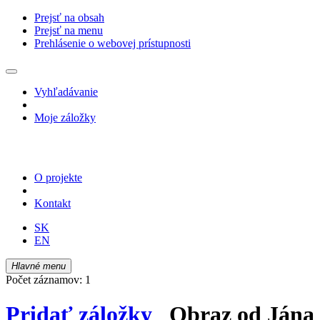
Prejsť na obsah
Prejsť na menu
Prehlásenie o webovej prístupnosti
Vyhľadávanie
Moje záložky
O projekte
Kontakt
SK
EN
Hlavné menu
Počet záznamov: 1
Pridať záložky
Obraz od Jána 