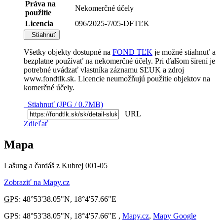
Práva na
Nekomerčné účely
použitie
Licencia
096/2025-7/05-DFTĽK
Stiahnuť
Všetky objekty dostupné na
FOND TĽK
je možné stiahnuť a
bezplatne používať na nekomerčné účely. Pri ďalšom šírení je
potrebné uvádzať vlastníka záznamu SĽUK a zdroj
www.fondtlk.sk. Licencie neumožňujú použitie objektov na
komerčné účely.
Stiahnuť (JPG / 0.7MB)
URL
Zdieľať
Mapa
Lašung a čardáš z Kubrej 001-05
Zobraziť na Mapy.cz
GPS
:
48°53'38.05"N
,
18°4'57.66"E
GPS: 48°53'38.05"N, 18°4'57.66"E ,
Mapy.cz
,
Mapy Google