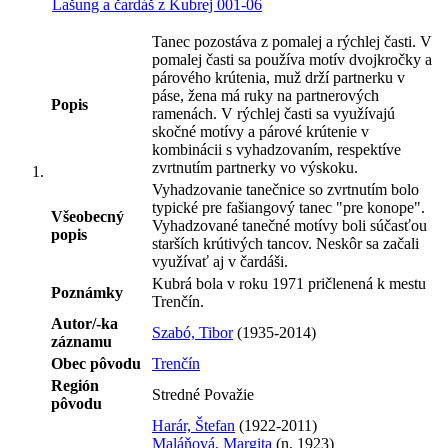
Lašung a čardáš z Kubrej 001-06
Tanec pozostáva z pomalej a rýchlej časti. V
pomalej časti sa používa motív dvojkročky a
párového krútenia, muž drží partnerku v
páse, žena má ruky na partnerových
Popis
ramenách. V rýchlej časti sa využívajú
skočné motívy a párové krútenie v
kombinácii s vyhadzovaním, respektíve
zvrtnutím partnerky vo výskoku.
Vyhadzovanie tanečnice so zvrtnutím bolo
typické pre fašiangový tanec "pre konope".
Všeobecný
Vyhadzované tanečné motívy boli súčasťou
popis
starších krútivých tancov. Neskôr sa začali
využívať aj v čardáši.
Kubrá bola v roku 1971 pričlenená k mestu
Poznámky
Trenčín.
Autor/-ka
Szabó, Tibor
(1935-2014)
záznamu
Obec pôvodu
Trenčín
Región
Stredné Považie
pôvodu
Harár, Štefan
(1922-2011)
Maláňová, Margita
(n. 1923)