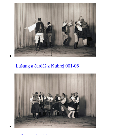
Lašung a čardáš z Kubrej 001-05