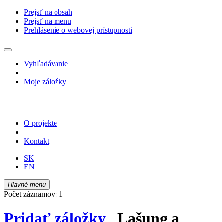
Prejsť na obsah
Prejsť na menu
Prehlásenie o webovej prístupnosti
Vyhľadávanie
Moje záložky
O projekte
Kontakt
SK
EN
Hlavné menu
Počet záznamov: 1
Pridať záložky
Lašung a