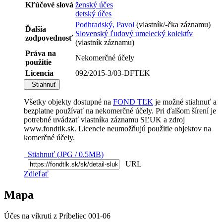
Kľúčové slová
ženský účes
detský účes
Podhradský, Pavol
(vlastník/-čka záznamu)
Ďalšia
Slovenský ľudový umelecký kolektív
zodpovednosť
(vlastník záznamu)
Práva na
Nekomerčné účely
použitie
Licencia
092/2015-3/03-DFTĽK
Stiahnuť
Všetky objekty dostupné na
FOND TĽK
je možné stiahnuť a
bezplatne používať na nekomerčné účely. Pri ďalšom šírení je
potrebné uvádzať vlastníka záznamu SĽUK a zdroj
www.fondtlk.sk. Licencie neumožňujú použitie objektov na
komerčné účely.
Stiahnuť (JPG / 0.5MB)
URL
Zdieľať
Mapa
Účes na víkruti z Príbeliec 001-06