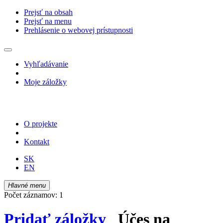
Prejsť na obsah
Prejsť na menu
Prehlásenie o webovej prístupnosti
Vyhľadávanie
Moje záložky
O projekte
Kontakt
SK
EN
Hlavné menu
Počet záznamov: 1
Pridať záložky
Účes na