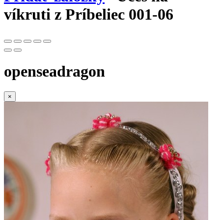
víkruti z Príbeliec 001-06
openseadragon
×