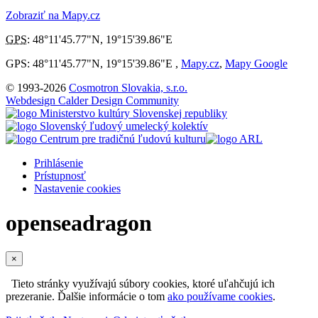
Zobraziť na Mapy.cz
GPS
:
48°11'45.77"N
,
19°15'39.86"E
GPS: 48°11'45.77"N, 19°15'39.86"E ,
Mapy.cz
,
Mapy Google
© 1993-2026
Cosmotron Slovakia, s.r.o.
Webdesign Calder Design Community
Prihlásenie
Prístupnosť
Nastavenie cookies
openseadragon
×
Tieto stránky využívajú súbory cookies, ktoré uľahčujú ich
prezeranie. Ďalšie informácie o tom
ako používame cookies
.