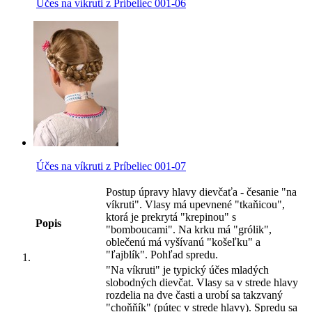
Účes na víkruti z Príbeliec 001-06
Účes na víkruti z Príbeliec 001-07
Postup úpravy hlavy dievčaťa - česanie "na
víkruti". Vlasy má upevnené "tkaňicou",
ktorá je prekrytá "krepinou" s
Popis
"bomboucami". Na krku má "grólik",
oblečenú má vyšívanú "košeľku" a
"ľajblík". Pohľad spredu.
"Na víkruti" je typický účes mladých
slobodných dievčat. Vlasy sa v strede hlavy
rozdelia na dve časti a urobí sa takzvaný
"choňňík" (pútec v strede hlavy). Spredu sa