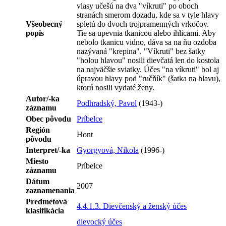
vlasy učešú na dva "víkruti" po oboch
stranách smerom dozadu, kde sa v tyle hlavy
Všeobecný
spletú do dvoch trojpramenných vrkočov.
popis
Tie sa upevnia tkanicou alebo ihlicami. Aby
nebolo tkanicu vidno, dáva sa na ňu ozdoba
nazývaná "krepina". "Víkruti" bez šatky
"holou hlavou" nosili dievčatá len do kostola
na najväčšie sviatky. Účes "na víkruti" bol aj
úpravou hlavy pod "ručňík" (šatka na hlavu),
ktorú nosili vydaté ženy.
Autor/-ka
Podhradský, Pavol
(1943-)
záznamu
Obec pôvodu
Príbelce
Región
Hont
pôvodu
Interpret/-ka
Gyorgyová, Nikola
(1996-)
Miesto
Príbelce
záznamu
Dátum
2007
zaznamenania
Predmetová
4.4.1.3. Dievčenský a ženský účes
klasifikácia
dievocký účes