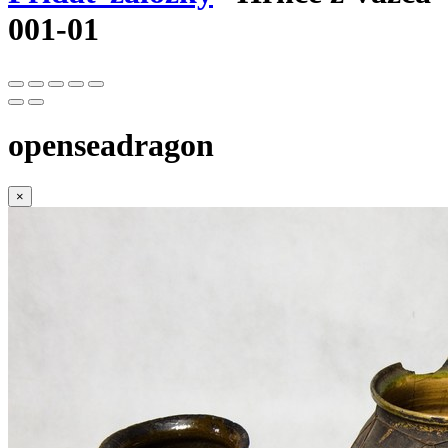
001-01
openseadragon
×