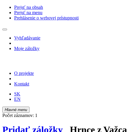
Prejsť na obsah
Prejsť na menu
Prehlásenie o webovej prístupnosti
Vyhľadávanie
Moje záložky
O projekte
Kontakt
SK
EN
Hlavné menu
Počet záznamov: 1
Pridať záložky
Hrnce z Važca