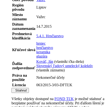
Región
Liptov
pôvodu
Miesto
Važec
záznamu
Dátum
14.7.2015
zaznamenania
Predmetová
5.4.1. Hrnčiarstvo
klasifikácia
hrniec
hrnčiarstvo
Kľúčové slová
keramika
glazúra
Kováč, Ján
(vlastník/-čka diela)
Ďalšia
Slovenský ľudový umelecký kolektív
zodpovednosť
(vlastník záznamu)
Práva na
Nekomerčné účely
použitie
Licencia
063/2015-3/03-DFTĽK
Stiahnuť
Všetky objekty dostupné na
FOND TĽK
je možné stiahnuť a
bezplatne používať na nekomerčné účely. Pri ďalšom šírení je