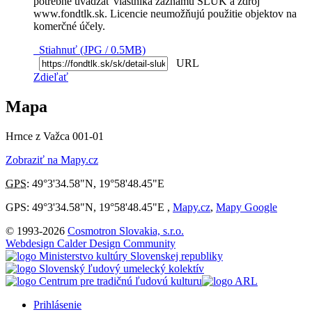
potrebné uvádzať vlastníka záznamu SĽUK a zdroj
www.fondtlk.sk. Licencie neumožňujú použitie objektov na
komerčné účely.
Stiahnuť (JPG / 0.5MB)
URL
Zdieľať
Mapa
Hrnce z Važca 001-01
Zobraziť na Mapy.cz
GPS
:
49°3'34.58"N
,
19°58'48.45"E
GPS: 49°3'34.58"N, 19°58'48.45"E ,
Mapy.cz
,
Mapy Google
© 1993-2026
Cosmotron Slovakia, s.r.o.
Webdesign Calder Design Community
Prihlásenie