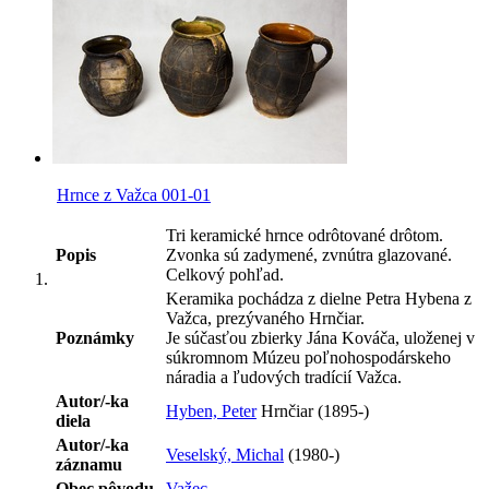
Hrnce z Važca 001-01
Tri keramické hrnce odrôtované drôtom.
Popis
Zvonka sú zadymené, zvnútra glazované.
Celkový pohľad.
Keramika pochádza z dielne Petra Hybena z
Važca, prezývaného Hrnčiar.
Poznámky
Je súčasťou zbierky Jána Kováča, uloženej v
súkromnom Múzeu poľnohospodárskeho
náradia a ľudových tradícií Važca.
Autor/-ka
Hyben, Peter
Hrnčiar (1895-)
diela
Autor/-ka
Veselský, Michal
(1980-)
záznamu
Obec pôvodu
Važec