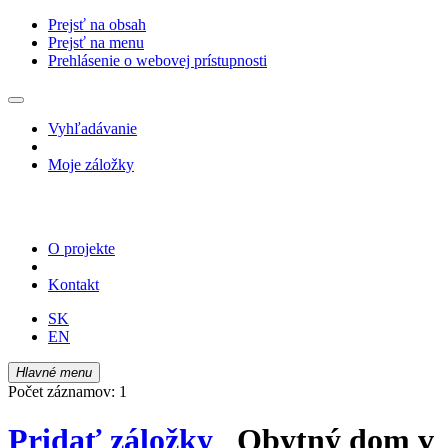
Prejsť na obsah
Prejsť na menu
Prehlásenie o webovej prístupnosti
Vyhľadávanie
Moje záložky
O projekte
Kontakt
SK
EN
Hlavné menu
Počet záznamov: 1
Pridať záložky
Obytný dom v