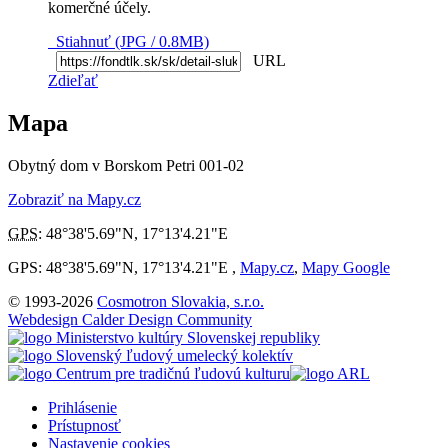
komerčné účely.
Stiahnuť (JPG / 0.8MB)
URL
Zdieľať
Mapa
Obytný dom v Borskom Petri 001-02
Zobraziť na Mapy.cz
GPS
:
48°38'5.69"N
,
17°13'4.21"E
GPS: 48°38'5.69"N, 17°13'4.21"E ,
Mapy.cz
,
Mapy Google
© 1993-2026
Cosmotron Slovakia, s.r.o.
Webdesign Calder Design Community
Prihlásenie
Prístupnosť
Nastavenie cookies