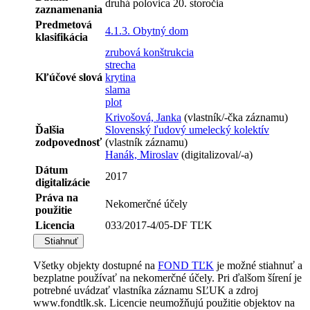
druhá polovica 20. storočia
zaznamenania
Predmetová
4.1.3. Obytný dom
klasifikácia
zrubová konštrukcia
strecha
Kľúčové slová
krytina
slama
plot
Krivošová, Janka
(vlastník/-čka záznamu)
Ďalšia
Slovenský ľudový umelecký kolektív
zodpovednosť
(vlastník záznamu)
Hanák, Miroslav
(digitalizoval/-a)
Dátum
2017
digitalizácie
Práva na
Nekomerčné účely
použitie
Licencia
033/2017-4/05-DF TĽK
Stiahnuť
Všetky objekty dostupné na
FOND TĽK
je možné stiahnuť a
bezplatne používať na nekomerčné účely. Pri ďalšom šírení je
potrebné uvádzať vlastníka záznamu SĽUK a zdroj
www.fondtlk.sk. Licencie neumožňujú použitie objektov na