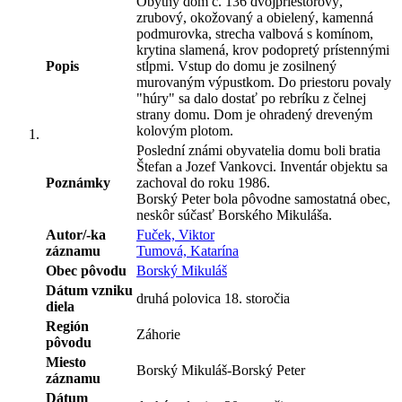
Obytný dom č. 136 dvojpriestorový,
zrubový, okožovaný a obielený, kamenná
podmurovka, strecha valbová s komínom,
krytina slamená, krov podopretý prístennými
Popis
stĺpmi. Vstup do domu je zosilnený
murovaným výpustkom. Do priestoru povaly
"húry" sa dalo dostať po rebríku z čelnej
strany domu. Dom je ohradený dreveným
kolovým plotom.
Poslední známi obyvatelia domu boli bratia
Štefan a Jozef Vankovci. Inventár objektu sa
Poznámky
zachoval do roku 1986.
Borský Peter bola pôvodne samostatná obec,
neskôr súčasť Borského Mikuláša.
Autor/-ka
Fuček, Viktor
záznamu
Tumová, Katarína
Obec pôvodu
Borský Mikuláš
Dátum vzniku
druhá polovica 18. storočia
diela
Región
Záhorie
pôvodu
Miesto
Borský Mikuláš-Borský Peter
záznamu
Dátum