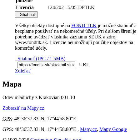
použitie
Licencia
124/2021-5/05-DFTĽK
Stiahnuť
Všetky objekty dostupné na
FOND TĽK
je možné stiahnuť a
bezplatne používať na nekomerčné účely. Pri ďalšom šírení je
potrebné uvádzať vlastníka záznamu SĽUK a zdroj
www.fondtlk.sk. Licencie neumožňujú použitie objektov na
komerčné účely.
Stiahnuť (JPG / 1.5MB)
URL
Zdieľať
Mapa
Odev mladuchy z Krakovian 001-10
Zobraziť na Mapy.cz
GPS
:
48°36'37.83"N
,
17°44'58.80"E
GPS: 48°36'37.83"N, 17°44'58.80"E ,
Mapy.cz
,
Mapy Google
© 1993-2026
Cosmotron Slovakia, s.r.o.