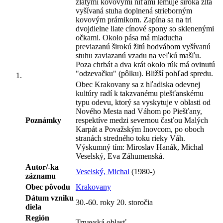
zlatými kovovými niťami lemuje široká žltá
vyšívaná stuha doplnená strieborným
kovovým prámikom. Zapína sa na tri
dvojdielne liate cínové spony so sklenenými
očkami. Okolo pása má mladucha
previazanú širokú žltú hodvábom vyšívanú
stuhu zaviazanú vzadu na veľkú mašľu.
Poza chrbát a dva krát okolo rúk má ovinutú
"odzevačku" (pôlku). Bližší pohľad spredu.
Obec Krakovany sa z hľadiska odevnej
kultúry radí k takzvanému piešťanskému
typu odevu, ktorý sa vyskytuje v oblasti od
Nového Mesta nad Váhom po Piešťany,
Poznámky
respektíve medzi severnou časťou Malých
Karpát a Považským Inovcom, po oboch
stranách stredného toku rieky Váh.
Výskumný tím: Miroslav Hanák, Michal
Veselský, Eva Záhumenská.
Autor/-ka
Veselský, Michal
(1980-)
záznamu
Obec pôvodu
Krakovany
Dátum vzniku
30.-60. roky 20. storočia
diela
Región
Trnavská oblasť