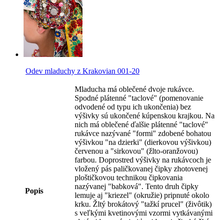
Odev mladuchy z Krakovian 001-20
Mladucha má oblečené dvoje rukávce.
Spodné plátenné "taclové" (pomenovanie
odvodené od typu ich ukončenia) bez
výšivky sú ukončené kúpenskou krajkou. Na
nich má oblečené ďalšie plátenné "taclové"
rukávce nazývané "formi" zdobené bohatou
výšivkou "na dzierki" (dierkovou výšivkou)
červenou a "sirkovou" (žlto-oranžovou)
farbou. Doprostred výšivky na rukávcoch je
vložený pás paličkovanej čipky zhotovenej
ploštičkovou technikou čipkovania
nazývanej "babková". Tento druh čipky
Popis
lemuje aj "kriezel" (okružie) pripnuté okolo
krku. Žltý brokátový "tažkí prucel" (živôtik)
s veľkými kvetinovými vzormi vytkávanými