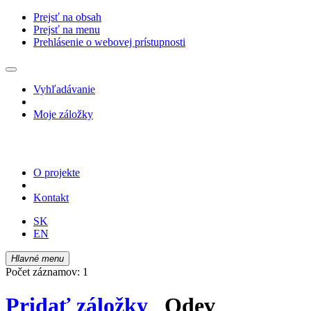
Prejsť na obsah
Prejsť na menu
Prehlásenie o webovej prístupnosti
Vyhľadávanie
Moje záložky
O projekte
Kontakt
SK
EN
Hlavné menu
Počet záznamov: 1
Pridať záložky
Odev