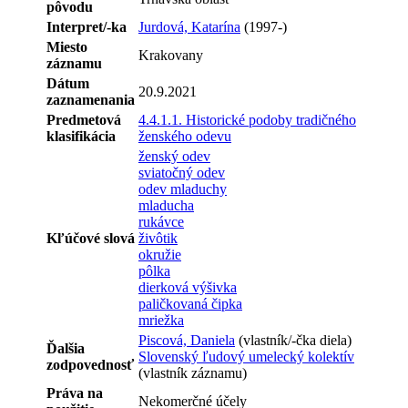
pôvodu
Interpret/-ka
Jurdová, Katarína
(1997-)
Miesto
Krakovany
záznamu
Dátum
20.9.2021
zaznamenania
Predmetová
4.4.1.1. Historické podoby tradičného
klasifikácia
ženského odevu
ženský odev
sviatočný odev
odev mladuchy
mladucha
rukávce
Kľúčové slová
živôtik
okružie
pôlka
dierková výšivka
paličkovaná čipka
mriežka
Piscová, Daniela
(vlastník/-čka diela)
Ďalšia
Slovenský ľudový umelecký kolektív
zodpovednosť
(vlastník záznamu)
Práva na
Nekomerčné účely