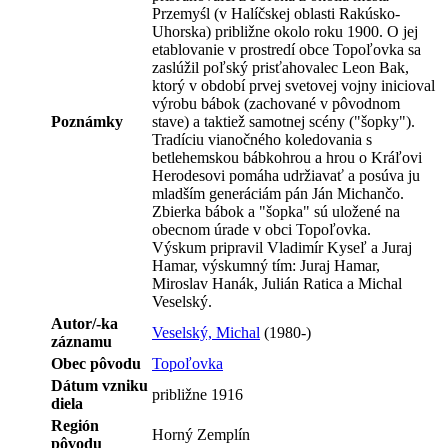
Przemyśl (v Halíčskej oblasti Rakúsko-
Uhorska) približne okolo roku 1900. O jej
etablovanie v prostredí obce Topoľovka sa
zaslúžil poľský prisťahovalec Leon Bak,
ktorý v období prvej svetovej vojny inicioval
výrobu bábok (zachované v pôvodnom
Poznámky
stave) a taktiež samotnej scény ("šopky").
Tradíciu vianočného koledovania s
betlehemskou bábkohrou a hrou o Kráľovi
Herodesovi pomáha udržiavať a posúva ju
mladším generáciám pán Ján Michančo.
Zbierka bábok a "šopka" sú uložené na
obecnom úrade v obci Topoľovka.
Výskum pripravil Vladimír Kyseľ a Juraj
Hamar, výskumný tím: Juraj Hamar,
Miroslav Hanák, Julián Ratica a Michal
Veselský.
Autor/-ka
Veselský, Michal
(1980-)
záznamu
Obec pôvodu
Topoľovka
Dátum vzniku
približne 1916
diela
Región
Horný Zemplín
pôvodu