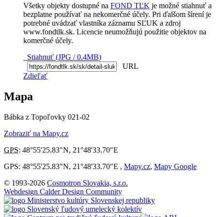
Všetky objekty dostupné na
FOND TĽK
je možné stiahnuť a
bezplatne používať na nekomerčné účely. Pri ďalšom šírení je
potrebné uvádzať vlastníka záznamu SĽUK a zdroj
www.fondtlk.sk. Licencie neumožňujú použitie objektov na
komerčné účely.
Stiahnuť (JPG / 0.4MB)
URL
Zdieľať
Mapa
Bábka z Topoľovky 021-02
Zobraziť na Mapy.cz
GPS
:
48°55'25.83"N
,
21°48'33.70"E
GPS: 48°55'25.83"N, 21°48'33.70"E ,
Mapy.cz
,
Mapy Google
© 1993-2026
Cosmotron Slovakia, s.r.o.
Webdesign Calder Design Community