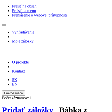
Prejsť na obsah
Prejsť na menu
Prehlásenie o webovej prístupnosti
Vyhľadávanie
Moje záložky
O projekte
Kontakt
SK
EN
Hlavné menu
Počet záznamov: 1
Pridať záložky
Bábka z