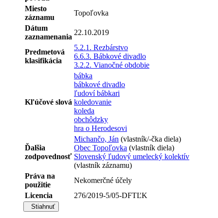
Miesto
Topoľovka
záznamu
Dátum
22.10.2019
zaznamenania
5.2.1. Rezbárstvo
Predmetová
6.6.3. Bábkové divadlo
klasifikácia
3.2.2. Vianočné obdobie
bábka
bábkové divadlo
ľudoví bábkari
Kľúčové slová
koledovanie
koleda
obchôdzky
hra o Herodesovi
Michančo, Ján
(vlastník/-čka diela)
Ďalšia
Obec Topoľovka
(vlastník diela)
zodpovednosť
Slovenský ľudový umelecký kolektív
(vlastník záznamu)
Práva na
Nekomerčné účely
použitie
Licencia
276/2019-5/05-DFTĽK
Stiahnuť