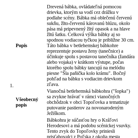
Drevená bábka, ovládateľná pomocou
drievka, ktorým sa vodí cez drážku v
podlahe scény. Bábka má oblečenú červenú
sukňu, žlto-červenú károvanú blúzu, okolo
pása má pripevnený žltý opasok a na hlave
žltú šatku. Celková výška bábky aj so
spodnou vodiacou tyčkou je približne 30 cm.
Popis
Táto bábka v betlehemskej bábkohre
reprezentuje postavu ženy (tanečnice) a
účinkuje spolu s postavou tanečníka (žandára
alebo vojaka) v krátkom výstupe, počas
ktorého spolu bábky tancujú na melódiu
piesne "Šla paňička kolo krámu". Bočný
pohľad na bábku s vodiacim drievkom
zľava.
Vianočná betlehemská bábkohra ("šopka")
sa zvykne hrávať v rámci vianočných
Všeobecný
obchôdzok v obci Topoľovka a tematizuje
popis
putovanie pastierov za novonarodeným
Ježiškom.
Bábkohra je súčasťou hry o Kráľovi
Herodesovi a má podobu scénickej vsuvky.
Tento zvyk do Topoľovky priniesli
prisťahovalci z Poľska z okolia mesta