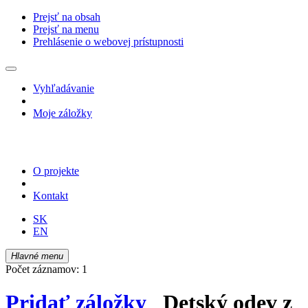
Prejsť na obsah
Prejsť na menu
Prehlásenie o webovej prístupnosti
Vyhľadávanie
Moje záložky
O projekte
Kontakt
SK
EN
Hlavné menu
Počet záznamov: 1
Pridať záložky
Detský odev z