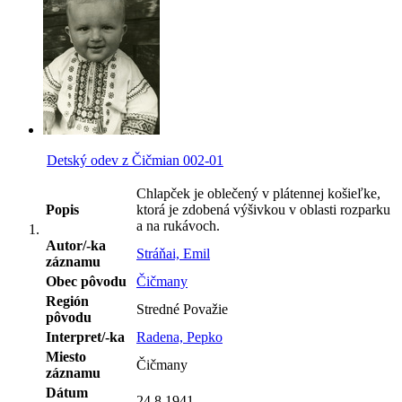
Detský odev z Čičmian 002-01
Chlapček je oblečený v plátennej košieľke,
Popis
ktorá je zdobená výšivkou v oblasti rozparku
a na rukávoch.
Autor/-ka
Stráňai, Emil
záznamu
Obec pôvodu
Čičmany
Región
Stredné Považie
pôvodu
Interpret/-ka
Radena, Pepko
Miesto
Čičmany
záznamu
Dátum
24.8.1941