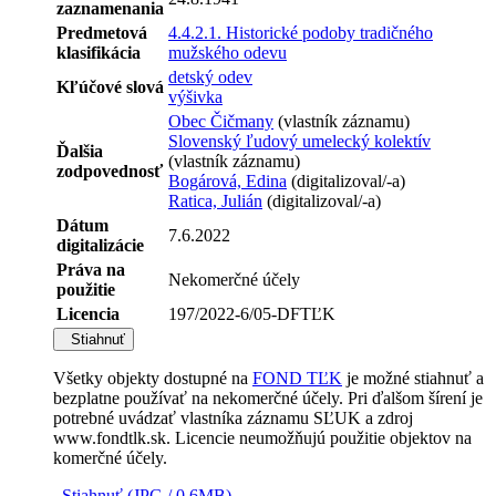
zaznamenania
Predmetová
4.4.2.1. Historické podoby tradičného
klasifikácia
mužského odevu
detský odev
Kľúčové slová
výšivka
Obec Čičmany
(vlastník záznamu)
Slovenský ľudový umelecký kolektív
Ďalšia
(vlastník záznamu)
zodpovednosť
Bogárová, Edina
(digitalizoval/-a)
Ratica, Julián
(digitalizoval/-a)
Dátum
7.6.2022
digitalizácie
Práva na
Nekomerčné účely
použitie
Licencia
197/2022-6/05-DFTĽK
Stiahnuť
Všetky objekty dostupné na
FOND TĽK
je možné stiahnuť a
bezplatne používať na nekomerčné účely. Pri ďalšom šírení je
potrebné uvádzať vlastníka záznamu SĽUK a zdroj
www.fondtlk.sk. Licencie neumožňujú použitie objektov na
komerčné účely.
Stiahnuť (JPG / 0.6MB)