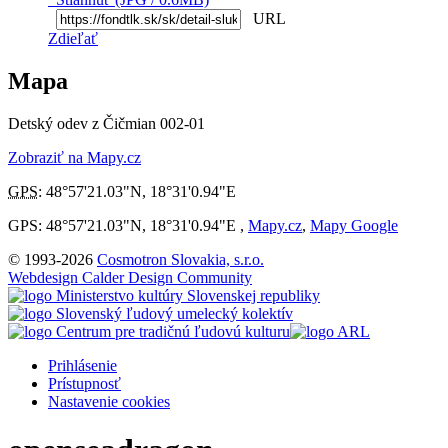
URL
Zdieľať
Mapa
Detský odev z Čičmian 002-01
Zobraziť na Mapy.cz
GPS
:
48°57'21.03"N
,
18°31'0.94"E
GPS: 48°57'21.03"N, 18°31'0.94"E ,
Mapy.cz
,
Mapy Google
© 1993-2026
Cosmotron Slovakia, s.r.o.
Webdesign Calder Design Community
Prihlásenie
Prístupnosť
Nastavenie cookies