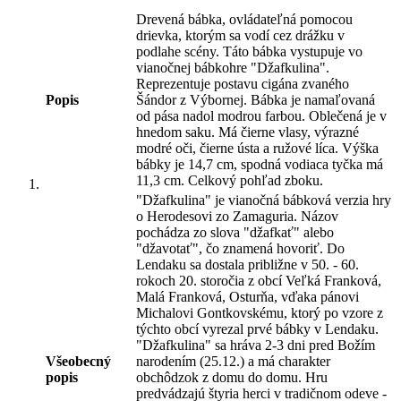
Drevená bábka, ovládateľná pomocou
drievka, ktorým sa vodí cez drážku v
podlahe scény. Táto bábka vystupuje vo
vianočnej bábkohre "Džafkulina".
Reprezentuje postavu cigána zvaného
Popis
Šándor z Výbornej. Bábka je namaľovaná
od pása nadol modrou farbou. Oblečená je v
hnedom saku. Má čierne vlasy, výrazné
modré oči, čierne ústa a ružové líca. Výška
bábky je 14,7 cm, spodná vodiaca tyčka má
11,3 cm. Celkový pohľad zboku.
"Džafkulina" je vianočná bábková verzia hry
o Herodesovi zo Zamaguria. Názov
pochádza zo slova "džafkať" alebo
"džavotať", čo znamená hovoriť. Do
Lendaku sa dostala približne v 50. - 60.
rokoch 20. storočia z obcí Veľká Franková,
Malá Franková, Osturňa, vďaka pánovi
Michalovi Gontkovskému, ktorý po vzore z
týchto obcí vyrezal prvé bábky v Lendaku.
"Džafkulina" sa hráva 2-3 dni pred Božím
Všeobecný
narodením (25.12.) a má charakter
popis
obchôdzok z domu do domu. Hru
predvádzajú štyria herci v tradičnom odeve -