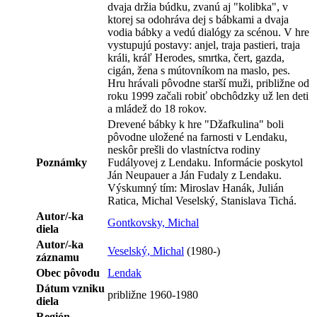
dvaja držia búdku, zvanú aj "kolibka", v
ktorej sa odohráva dej s bábkami a dvaja
vodia bábky a vedú dialógy za scénou. V hre
vystupujú postavy: anjel, traja pastieri, traja
králi, kráľ Herodes, smrtka, čert, gazda,
cigán, žena s mútovníkom na maslo, pes.
Hru hrávali pôvodne starší muži, približne od
roku 1999 začali robiť obchôdzky už len deti
a mládež do 18 rokov.
Drevené bábky k hre "Džafkulina" boli
pôvodne uložené na farnosti v Lendaku,
neskôr prešli do vlastníctva rodiny
Poznámky
Fudályovej z Lendaku. Informácie poskytol
Ján Neupauer a Ján Fudaly z Lendaku.
Výskumný tím: Miroslav Hanák, Julián
Ratica, Michal Veselský, Stanislava Tichá.
Autor/-ka
Gontkovsky, Michal
diela
Autor/-ka
Veselský, Michal
(1980-)
záznamu
Obec pôvodu
Lendak
Dátum vzniku
približne 1960-1980
diela
Región