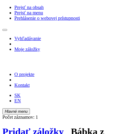
Prejsť na obsah
Prejsť na menu
Prehlásenie o webovej prístupnosti
Vyhľadávanie
Moje záložky
O projekte
Kontakt
SK
EN
Hlavné menu
Počet záznamov: 1
Pridať záložky
Bábka z