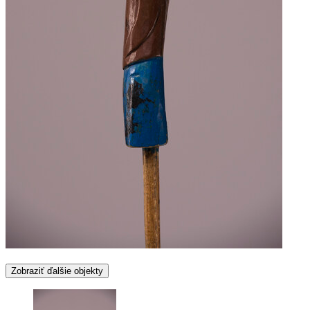
Zobraziť ďalšie objekty