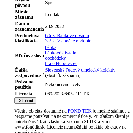
Spiš
pôvodu
Miesto
Lendak
záznamu
Dátum
28.9.2022
zaznamenania
Predmetová
6.6.3. Bábkové divadlo
klasifikácia
3.2.2. Vianočné obdobie
bábka
bábkové divadlo
Kľúčové slová
obchôdzky
hra o Herodesovi
Ďalšia
Slovenský ľudový umelecký kolektív
zodpovednosť
(vlastník záznamu)
Práva na
Nekomerčné účely
použitie
Licencia
069/2023-6/05-DFTĽK
Stiahnuť
Všetky objekty dostupné na
FOND TĽK
je možné stiahnuť a
bezplatne používať na nekomerčné účely. Pri ďalšom šírení je
potrebné uvádzať vlastníka záznamu SĽUK a zdroj
www.fondtlk.sk. Licencie neumožňujú použitie objektov na
komerčné účely.