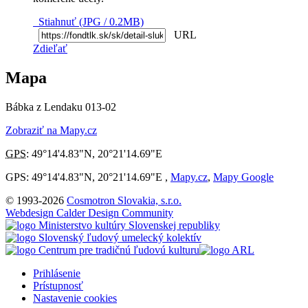
Stiahnuť (JPG / 0.2MB)
URL
Zdieľať
Mapa
Bábka z Lendaku 013-02
Zobraziť na Mapy.cz
GPS
:
49°14'4.83"N
,
20°21'14.69"E
GPS: 49°14'4.83"N, 20°21'14.69"E ,
Mapy.cz
,
Mapy Google
© 1993-2026
Cosmotron Slovakia, s.r.o.
Webdesign Calder Design Community
Prihlásenie
Prístupnosť
Nastavenie cookies